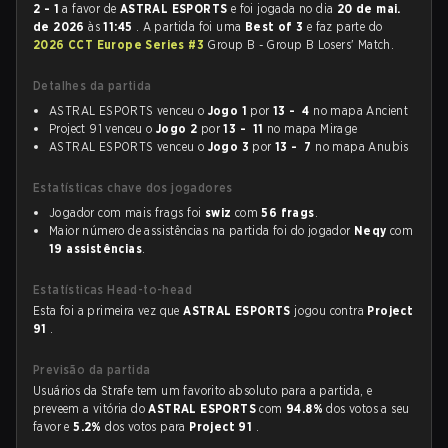
2 - 1
a favor de
ASTRAL ESPORTS
e foi jogada no dia
20 de mai.
de 2026
às
11:45
. A partida foi uma
Best of 3
e faz parte do
2026 CCT Europe Series #3
Group B - Group B Losers' Match.
Detalhes da partida
ASTRAL ESPORTS venceu o
Jogo 1
por
13 - 4
no mapa Ancient
Project 91 venceu o
Jogo 2
por
13 - 11
no mapa Mirage
ASTRAL ESPORTS venceu o
Jogo 3
por
13 - 7
no mapa Anubis
Estatísticas chave dos jogadores
Jogador com mais frags foi
swiz
com
56 frags
.
Maior número de assistências na partida foi do jogador
Neqy
com
19 assistências
.
Estatísticas Head-to-head
Esta foi a primeira vez que
ASTRAL ESPORTS
jogou contra
Project
91
.
Previsão da partida
Usuários da Strafe tem um favorito absoluto para a partida, e
preveem a vitória do
ASTRAL ESPORTS
com
94.8%
dos votos a seu
favor e
5.2%
dos votos para
Project 91
.