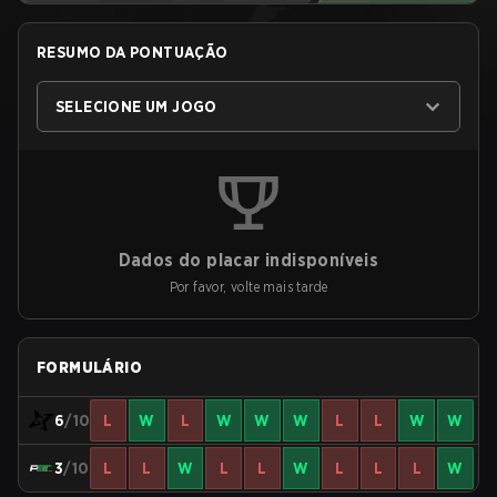
RESUMO DA PONTUAÇÃO
SELECIONE UM JOGO
Dados do placar indisponíveis
Por favor, volte mais tarde
FORMULÁRIO
6
/10
L
W
L
W
W
W
L
L
W
W
3
/10
L
L
W
L
L
W
L
L
L
W