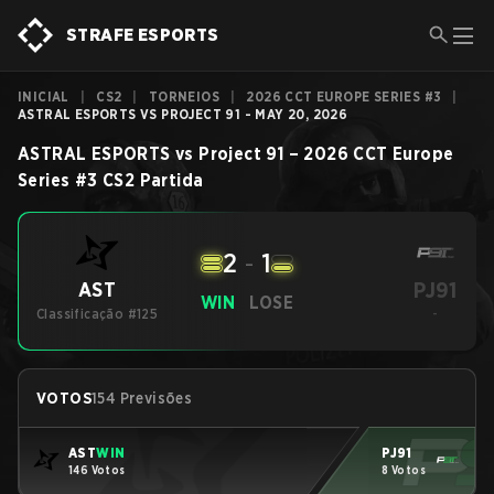
STRAFE ESPORTS
INICIAL
|
CS2
|
TORNEIOS
|
2026 CCT EUROPE SERIES #3
|
ASTRAL ESPORTS VS PROJECT 91 - MAY 20, 2026
ASTRAL ESPORTS
vs
Project 91
–
2026 CCT Europe
Series #3
CS2
Partida
2
-
1
PJ91
AST
WIN
LOSE
Classificação #125
-
VOTOS
154 Previsões
AST
WIN
PJ91
146 Votos
8 Votos