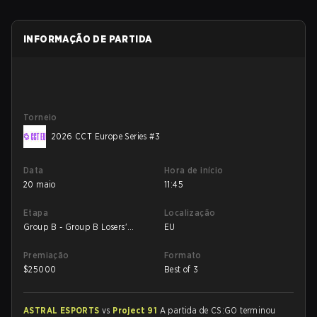
INFORMAÇÃO DE PARTIDA
Torneio
2026 CCT Europe Series #3
Data
Hora de início
20 maio
11:45
Etapa
Localização
Group B - Group B Losers'
EU
Match
Premiação
Formato
$
25000
Best of 3
ASTRAL ESPORTS
vs
Project 91
A partida de CS:GO terminou