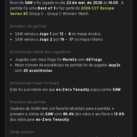
favor de
SAW
e foi jogada no dia
22 de mai. de 2026
às
14:05
. A
partida foi uma
Best of 3
e faz parte do
2026 CCT Europe
Series #3
Group C - Group C Winners' Match.
Detalhes da partida
SAW venceu o
Jogo 1
por
13 - 8
no mapa Anubis
SAW venceu o
Jogo 2
por
19 - 17
no mapa Inferno
Estatísticas chave dos jogadores
Jogador com mais frags foi
Moretz
com
48 frags
.
Maior número de assistências na partida foi do jogador
Jayy2s
com
20 assistências
.
Estatísticas Head-to-head
Esta foi a primeira vez que
ex-Zero Tenacity
jogou contra
SAW
.
Previsão da partida
Usuários da Strafe tem um favorito absoluto para a partida, e
preveem a vitória do
SAW
com
86.4%
dos votos a seu favor e
13.6%
dos votos para
ex-Zero Tenacity
.
Onde assistir