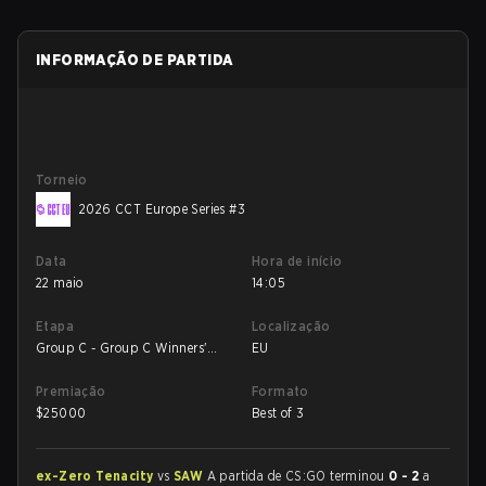
INFORMAÇÃO DE PARTIDA
Torneio
2026 CCT Europe Series #3
Data
Hora de início
22 maio
14:05
Etapa
Localização
Group C - Group C Winners'
EU
Match
Premiação
Formato
$
25000
Best of 3
ex-Zero Tenacity
vs
SAW
A partida de CS:GO terminou
0 - 2
a