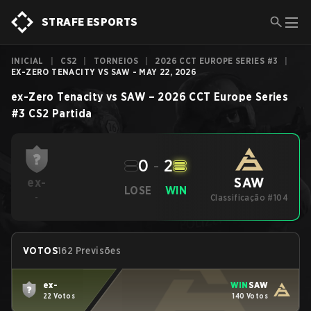
STRAFE ESPORTS
INICIAL
|
CS2
|
TORNEIOS
|
2026 CCT EUROPE SERIES #3
|
EX-ZERO TENACITY VS SAW - MAY 22, 2026
ex-Zero Tenacity
vs
SAW
–
2026 CCT Europe Series
#3
CS2
Partida
0
-
2
SAW
ex-
LOSE
WIN
-
Classificação #104
VOTOS
162 Previsões
ex-
WIN
SAW
22 Votos
140 Votos