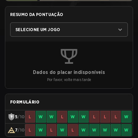
RESUMO DA PONTUAÇÃO
SELECIONE UM JOGO
Dados do placar indisponíveis
Por favor, volte mais tarde
FORMULÁRIO
5
/10
L
W
W
L
W
W
L
L
L
W
7
/10
L
W
L
W
L
W
W
W
W
W