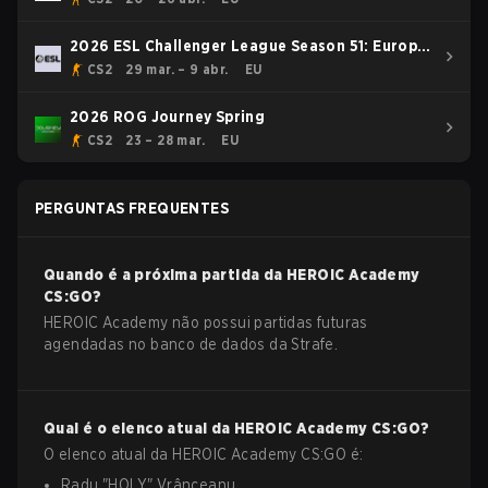
2026 ESL Challenger League Season 51: Europe
- Cup #3
CS2
29 mar. – 9 abr.
EU
2026 ROG Journey Spring
CS2
23 – 28 mar.
EU
PERGUNTAS FREQUENTES
Quando é a próxima partida da
HEROIC Academy
CS:GO
?
HEROIC Academy não possui partidas futuras
agendadas no banco de dados da Strafe.
Qual é o elenco atual da
HEROIC Academy
CS:GO
?
O elenco atual da
HEROIC Academy
CS:GO
é:
Radu
"
HOLY
"
Vrânceanu