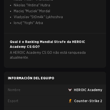
Nikolas
"
Hrdina
"
Hutira
Maciej
"
Muciek
"
Mordal
Vladyslav
"
St0m4k
"
Lykhoshva
Ionuț
"
Yoghi
"
Arba
Qual é o Ranking Mundial Strafe da
HEROIC
Academy
CS:GO
?
A HEROIC Academy CS:GO não está ranqueada
atualmente.
INFORMACIÓN DEL EQUIPO
Nombre
HEROIC Academy
Esport
Counter-Strike 2