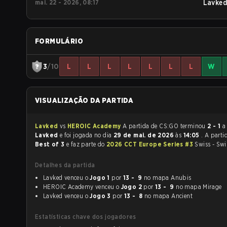
mai. 22 - 2026, 08:17
Lavked
FORMULÁRIO
3
/10
L
L
L
L
L
L
L
W
VISUALIZAÇÃO DA PARTIDA
Lavked
vs
HEROIC Academy
A partida de CS:GO terminou
2 - 1
a
Lavked
e foi jogada no dia
29 de mai. de 2026
às
14:05
. A parti
Best of 3
e faz parte do
2026 CCT Europe Series #3
Swiss - Swi
Detalhes da partida
Lavked venceu o
Jogo 1
por
13 - 9
no mapa Anubis
HEROIC Academy venceu o
Jogo 2
por
13 - 9
no mapa Mirage
Lavked venceu o
Jogo 3
por
13 - 8
no mapa Ancient
Estatísticas chave dos jogadores