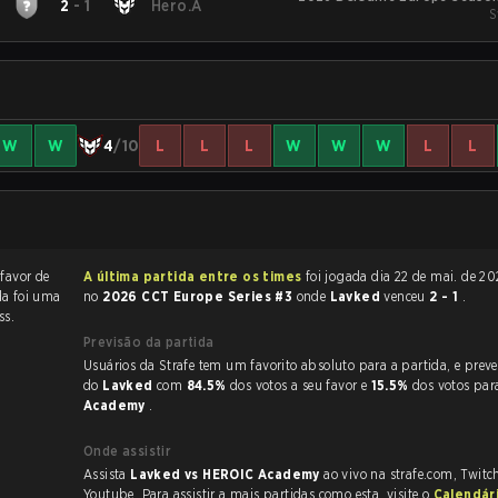
2
-
1
Hero.A
S
W
W
4
/10
L
L
L
W
W
W
L
L
 favor de
A última partida entre os times
foi jogada dia 22 de mai. de 2026 às 08:17
da foi uma
no
2026 CCT Europe Series #3
onde
Lavked
venceu
2 - 1
.
ss.
Previsão da partida
Usuários da Strafe tem um favorito absoluto para a partida, e preveem a vitória
do
Lavked
com
84.5%
dos votos a seu favor e
15.5%
dos votos pa
Academy
.
Onde assistir
Assista
Lavked vs HEROIC Academy
ao vivo na strafe.com, Twitc
Youtube. Para assistir a mais partidas como esta, visite o
Calendár