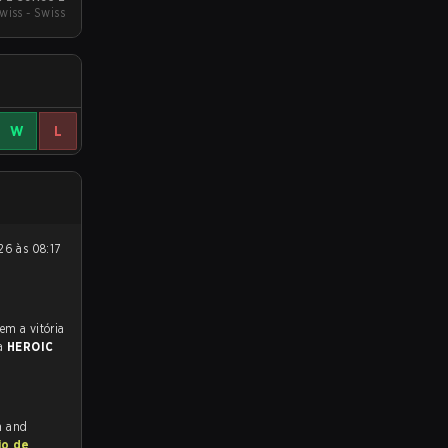
wiss - Swiss
W
L
ra
HEROIC
h and
io de