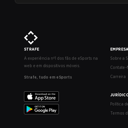
STRAFE
EMPRES
A experiência nº1 dos fãs de eSports na
Sobre a S
web e em dispositivos móveis.
Contate-
Carreira
Strafe, tudo em eSports
JURÍDIC
Política 
Termos d