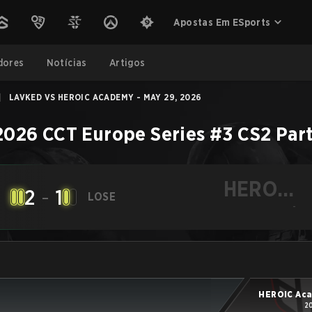
Apostas Em ESports
dores
Notícias
Artigos
|
LAVKED VS HEROIC ACADEMY - MAY 29, 2026
2026 CCT Europe Series #3
CS2
Par
HEROIC
2
-
1
LOSE
Academy
-
HEROIC Ac
2