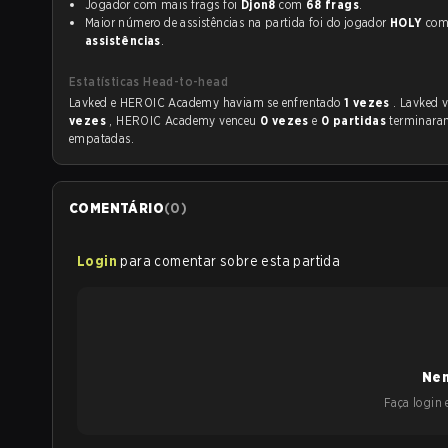
Jogador com mais frags foi
Djon8
com
68 frags
.
Maior número de assistências na partida foi do jogador
HOLY
co
assistências
.
Estatísticas Head-to-head
Lavked e HEROIC Academy haviam se enfrentado
1 vezes
. Lavked 
vezes
, HEROIC Academy venceu
0 vezes
e
0 partidas
terminara
empatadas.
COMENTÁRIO
(
0
)
Login
para comentar sobre esta partida
Nen
Faça login e