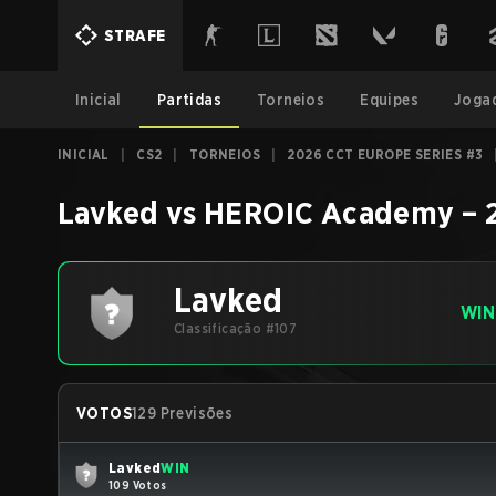
STRAFE
Inicial
Partidas
Torneios
Equipes
Joga
INICIAL
|
CS2
|
TORNEIOS
|
2026 CCT EUROPE SERIES #3
Lavked
vs
HEROIC Academy
–
Lavked
WIN
Classificação #107
VOTOS
129 Previsões
Lavked
WIN
109 Votos