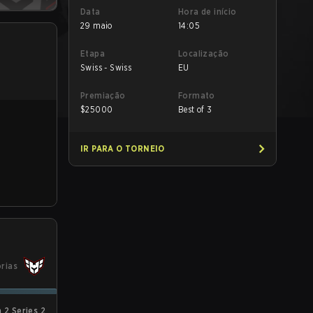
Data
Hora de início
29 maio
14:05
Etapa
Localização
Swiss - Swiss
EU
Premiação
Formato
$
25000
Best of 3
IR PARA O TORNEIO
órias
2 Series 2