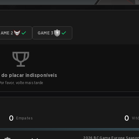
AME 2
GAME 3
do placar indisponíveis
Por favor, volte mais tarde
0
0
Empates
Vit
2026 BC.Game Europe Season 