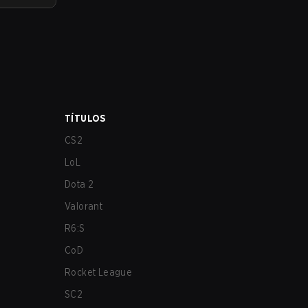
TÍTULOS
CS2
LoL
Dota 2
Valorant
R6:S
CoD
Rocket League
SC2