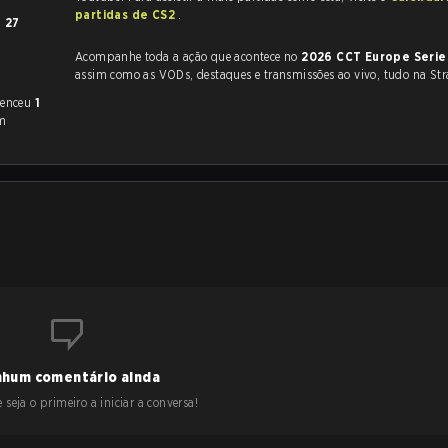
partidas de CS2
.
m
27
Acompanhe toda a ação que acontece no
2026 CCT Europe Serie
assim como as VODs, destaques e transmissões ao vivo, tudo na Str
venceu
1
m
hum comentário ainda
 seja o primeiro a iniciar a conversa!