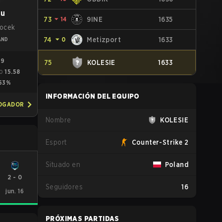
uu
73
⏷
14
9INE
1635
locek
74
⏷
0
Metizport
1633
AND
99
75
KOLESIE
1633
15.58
O
53%
INFORMACIÓN DEL EQUIPO
JOGADOR
Nombre
KOLESIE
Esport
Counter-Strike 2
Situado en
Poland
2
-
0
Seguidores
16
jun. 16
PRÓXIMAS PARTIDAS