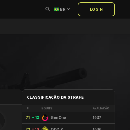
BR
LOGIN
CLASSIFICAÇÃO DA STRAFE
#
EQUIPE
AVALIAÇÃO
71
⏶
12
GenOne
1637
72
⏷
10
ODDIK
1636