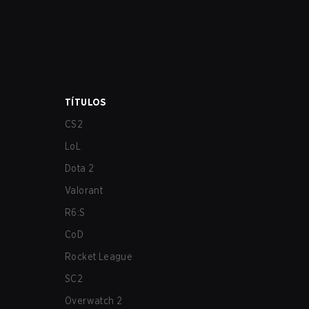
TÍTULOS
CS2
LoL
Dota 2
Valorant
R6:S
CoD
Rocket League
SC2
Overwatch 2