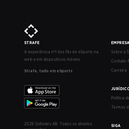
STRAFE
EMPRES
A experiência nº1 dos fãs de eSports na
Sobre a S
web e em dispositivos móveis.
Contate-
Carreira
Strafe, tudo em eSports
JURÍDIC
Política 
Termos d
2026
Sidledes AB. Todos os direitos
SIGA