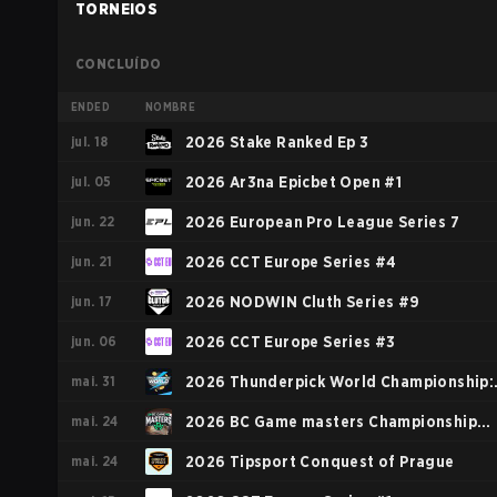
TORNEIOS
CONCLUÍDO
ENDED
NOMBRE
jul. 18
2026 Stake Ranked Ep 3
jul. 05
2026 Ar3na Epicbet Open #1
jun. 22
2026 European Pro League Series 7
jun. 21
2026 CCT Europe Series #4
jun. 17
2026 NODWIN Cluth Series #9
jun. 06
2026 CCT Europe Series #3
mai. 31
2026 Thunderpick World Championship:
mai. 24
European Series #1
2026 BC Game masters Championship
mai. 24
Season 2
2026 Tipsport Conquest of Prague