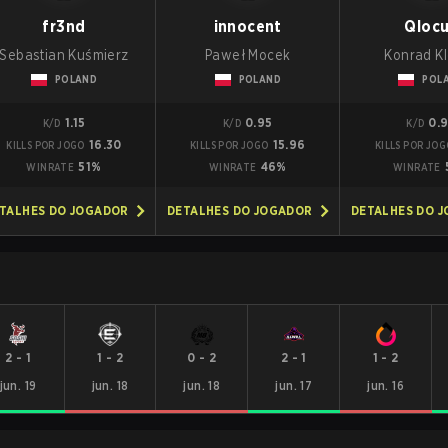
fr3nd
innocent
Qloc
Sebastian Kuśmierz
Paweł Mocek
Konrad K
POLAND
POLAND
POL
1.15
0.95
0.
K/D
K/D
K/D
16.30
15.96
KILLS POR JOGO
KILLS POR JOGO
KILLS POR JOG
51%
46%
WINRATE
WINRATE
WINRATE
TALHES DO JOGADOR
DETALHES DO JOGADOR
DETALHES DO 
2
-
1
1
-
2
0
-
2
2
-
1
1
-
2
jun. 19
jun. 18
jun. 18
jun. 17
jun. 16