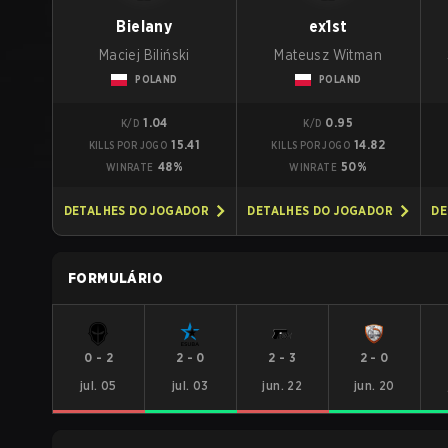
Bielany
ex1st
Maciej Biliński
Mateusz Witman
POLAND
POLAND
1.04
0.95
K/D
K/D
15.41
14.82
KILLS POR JOGO
KILLS POR JOGO
48%
50%
WINRATE
WINRATE
DETALHES DO JOGADOR
DETALHES DO JOGADOR
DE
FORMULÁRIO
0
-
2
2
-
0
2
-
3
2
-
0
jul. 05
jul. 03
jun. 22
jun. 20