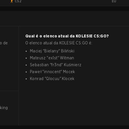
EU
CS2
Qual é o elenco atual da
KOLESIE
CS:GO
?
o de
O elenco atual da
KOLESIE
CS:GO
é:
Maciej
"
Bielany
"
Biliński
Mateusz
"
ex1st
"
Witman
Sebastian
"
fr3nd
"
Kuśmierz
Paweł
"
innocent
"
Mocek
Konrad
"
Qlocuu
"
Klocek
king