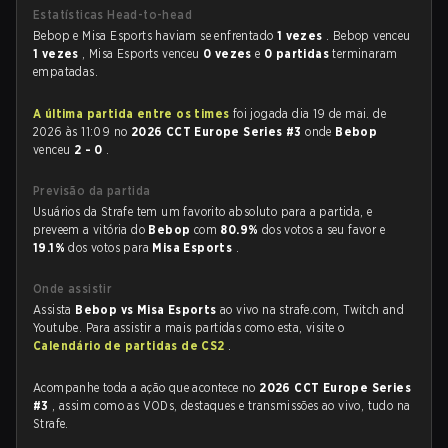
Estatísticas Head-to-head
Bebop e Misa Esports haviam se enfrentado
1 vezes
. Bebop venceu
1 vezes
, Misa Esports venceu
0 vezes
e
0 partidas
terminaram
empatadas.
A última partida entre os times
foi jogada dia 19 de mai. de
2026 às 11:09 no
2026 CCT Europe Series #3
onde
Bebop
venceu
2 - 0
.
Previsão da partida
Usuários da Strafe tem um favorito absoluto para a partida, e
preveem a vitória do
Bebop
com
80.9%
dos votos a seu favor e
19.1%
dos votos para
Misa Esports
.
Onde assistir
Assista
Bebop vs Misa Esports
ao vivo na strafe.com, Twitch and
Youtube. Para assistir a mais partidas como esta, visite o
Calendário de partidas de CS2
.
Acompanhe toda a ação que acontece no
2026 CCT Europe Series
#3
, assim como as VODs, destaques e transmissões ao vivo, tudo na
Strafe.