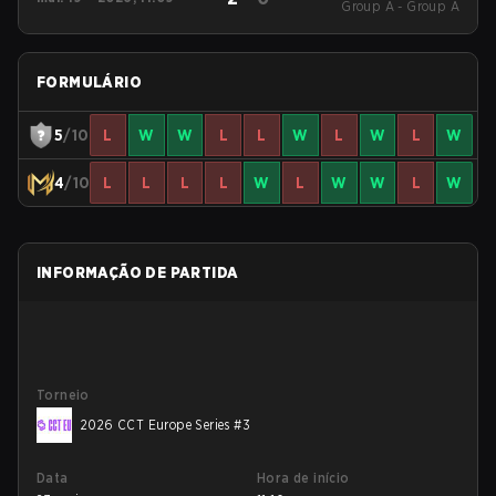
Group A - Group A
Series #3
FORMULÁRIO
5
/10
L
W
W
L
L
W
L
W
L
W
4
/10
L
L
L
L
W
L
W
W
L
W
INFORMAÇÃO DE PARTIDA
Torneio
2026 CCT Europe Series #3
Data
Hora de início