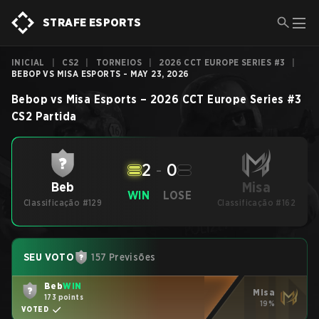
STRAFE ESPORTS
INICIAL
|
CS2
|
TORNEIOS
|
2026 CCT EUROPE SERIES #3
|
BEBOP VS MISA ESPORTS - MAY 23, 2026
Bebop
vs
Misa Esports
–
2026 CCT Europe Series #3
CS2
Partida
2
-
0
Misa
Beb
WIN
LOSE
Classificação #129
Classificação #162
SEU VOTO
157 Previsões
Beb
WIN
Misa
173 points
19%
VOTED