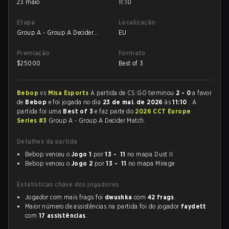
23 maio
11:10
Etapa
Localização
Group A - Group A Decider
EU
Match
Premiação
Formato
$
25000
Best of 3
Bebop
vs
Misa Esports
A partida de CS:GO terminou
2 - 0
a favor
de
Bebop
e foi jogada no dia
23 de mai. de 2026
às
11:10
. A
partida foi uma
Best of 3
e faz parte do
2026 CCT Europe
Series #3
Group A - Group A Decider Match.
Detalhes da partida
Bebop venceu o
Jogo 1
por
13 - 11
no mapa Dust II
Bebop venceu o
Jogo 2
por
13 - 11
no mapa Mirage
Estatísticas chave dos jogadores
Jogador com mais frags foi
dwushka
com
42 frags
.
Maior número de assistências na partida foi do jogador
faydett
com
17 assistências
.