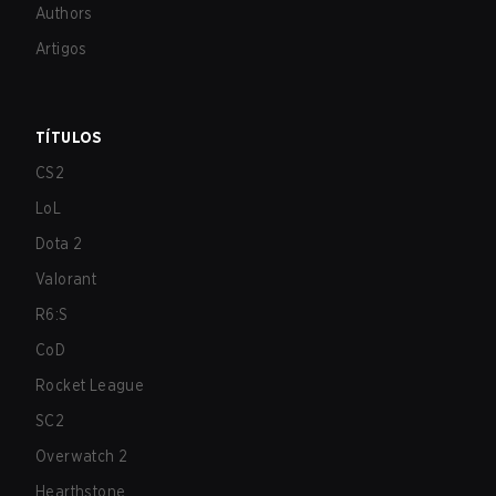
Authors
Artigos
TÍTULOS
CS2
LoL
Dota 2
Valorant
R6:S
CoD
Rocket League
SC2
Overwatch 2
Hearthstone