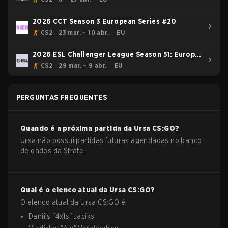
2026 CCT Season 3 European Series #20
CS2
23 mar. – 10 abr.
EU
2026 ESL Challenger League Season 51: Europe
- Cup #3
CS2
29 mar. – 9 abr.
EU
PERGUNTAS FREQUENTES
Quando é a próxima partida da
Ursa
CS:GO
?
Ursa não possui partidas futuras agendadas no banco
de dados da Strafe.
Qual é o elenco atual da
Ursa
CS:GO
?
O elenco atual da
Ursa
CS:GO
é:
Daniils
"
4x1s
"
Jaciks