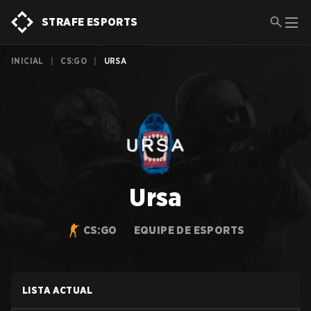
STRAFE ESPORTS
INICIAL
|
CS:GO
|
URSA
Ursa
CS:GO
EQUIPE DE ESPORTS
LISTA ACTUAL