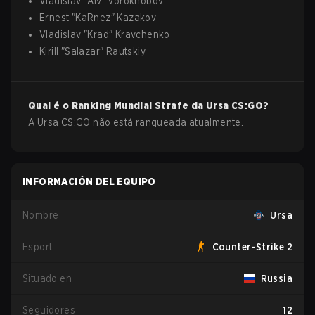
Vladislav
"
Alv
"
Vorokhobov
Ernest
"
KaRnez
"
Kazakov
Vladislav
"
Krad
"
Kravchenko
Kirill
"
Salazar
"
Rautskiy
Qual é o Ranking Mundial Strafe da
Ursa
CS:GO
?
A Ursa CS:GO não está ranqueada atualmente.
INFORMACIÓN DEL EQUIPO
Nombre
Ursa
Esport
Counter-Strike 2
Situado en
Russia
Seguidores
12