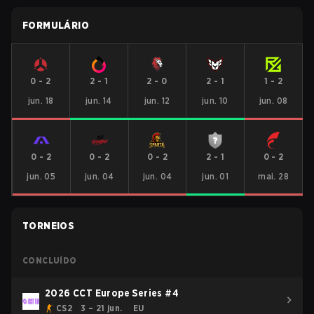
FORMULÁRIO
0
-
2
2
-
1
2
-
0
2
-
1
1
-
2
jun. 18
jun. 14
jun. 12
jun. 10
jun. 08
0
-
2
0
-
2
0
-
2
2
-
1
0
-
2
jun. 05
jun. 04
jun. 04
jun. 01
mai. 28
TORNEIOS
CONCLUÍDO
2026 CCT Europe Series #4
CS2
3 – 21 jun.
EU