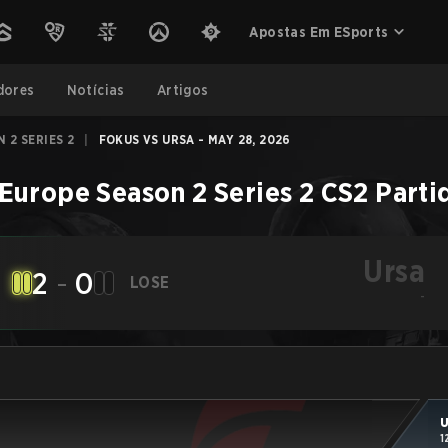
Apostas Em ESports
dores
Notícias
Artigos
 2 SERIES 2
|
FOKUS VS URSA - MAY 28, 2026
urope Season 2 Series 2
CS2
Parti
Ursa
2
-
0
LOSE
-
U
1