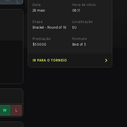
Data
Hora de início
28 maio
08:11
Etapa
Localização
Bracket - Round of 16
EU
Premiação
Formato
$
50000
Best of 3
IR PARA O TORNEIO
W
L