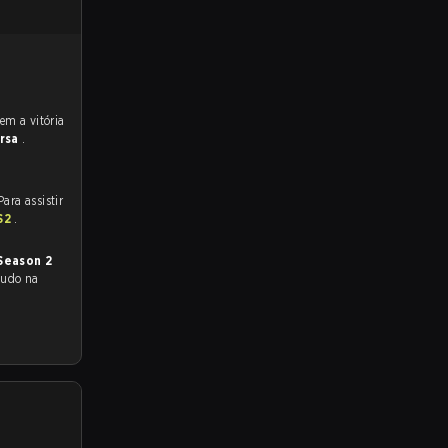
rsa
.
ara assistir
CS2
.
Season 2