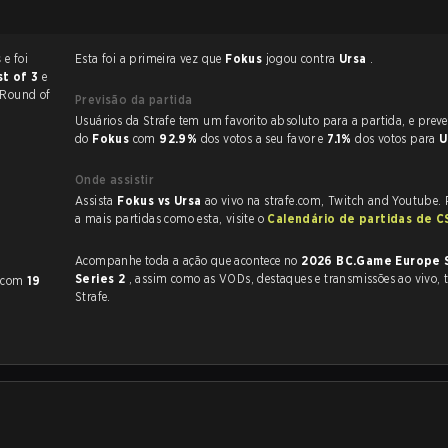
s
e foi
Esta foi a primeira vez que
Fokus
jogou contra
Ursa
.
st of 3
e
 Round of
Previsão da partida
Usuários da Strafe tem um favorito absoluto para a partida, e preveem a vitória
do
Fokus
com
92.9%
dos votos a seu favor e
7.1%
dos votos para
U
Onde assistir
Assista
Fokus vs Ursa
ao vivo na strafe.com, Twitch and Youtube. P
a mais partidas como esta, visite o
Calendário de partidas de 
Acompanhe toda a ação que acontece no
2026 BC.Game Europe 
Series 2
, assim como as VODs, destaques e transmissões ao vivo, tudo na
com
19
Strafe.