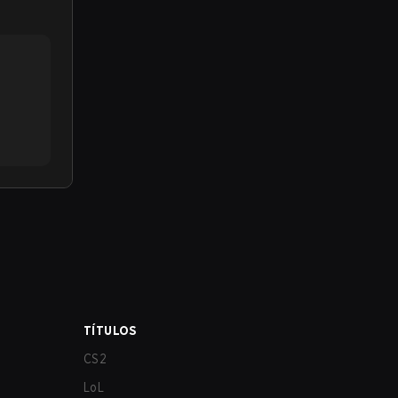
TÍTULOS
CS2
LoL