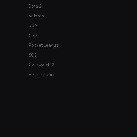
Dota 2
Valorant
R6:S
CoD
Rocket League
SC2
Overwatch 2
Hearthstone