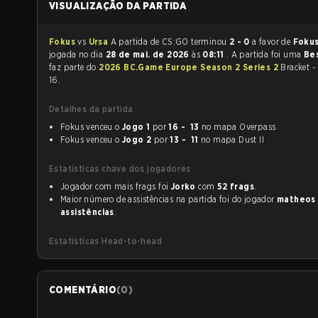
VISUALIZAÇÃO DA PARTIDA
Fokus
vs
Ursa
A partida de CS:GO terminou
2 - 0
a favor de
Foku
jogada no dia
28 de mai. de 2026
às
08:11
. A partida foi uma
Be
faz parte do
2026 BC.Game Europe Season 2 Series 2
Bracket -
16.
Detalhes da partida
Fokus venceu o
Jogo 1
por
16 - 13
no mapa Overpass
Fokus venceu o
Jogo 2
por
13 - 11
no mapa Dust II
Estatísticas chave dos jogadores
Jogador com mais frags foi
Jorko
com
52 frags
.
Maior número de assistências na partida foi do jogador
matheos
assistências
.
Estatísticas Head-to-head
COMENTÁRIO
(
0
)