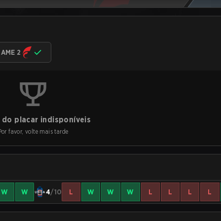
AME 2
do placar indisponíveis
Por favor, volte mais tarde
W
W
4
/10
L
W
W
W
L
L
L
L