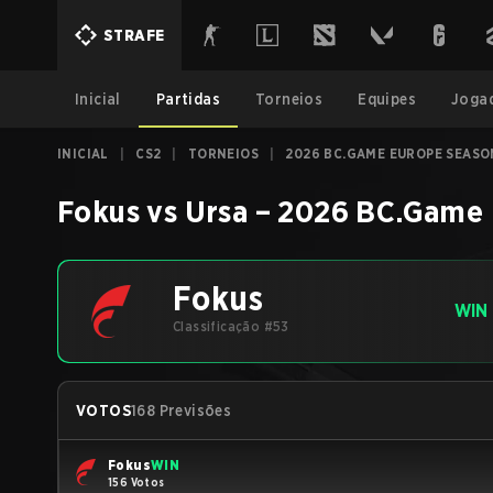
STRAFE
Inicial
Partidas
Torneios
Equipes
Joga
INICIAL
|
CS2
|
TORNEIOS
|
2026 BC.GAME EUROPE SEASON
Fokus
vs
Ursa
–
2026 BC.Game E
Fokus
WIN
Classificação #53
VOTOS
168 Previsões
Fokus
WIN
156 Votos