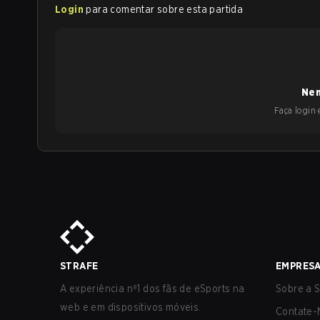
Login
para comentar sobre esta partida
Nen
Faça login e
STRAFE
EMPRES
A experiência nº1 dos fãs de eSports na
Sobre a S
web e em dispositivos móveis.
Contate-