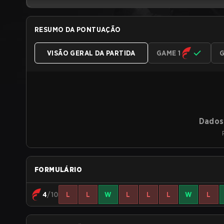
RESUMO DA PONTUAÇÃO
VISÃO GERAL DA PARTIDA
GAME 1
G
Dados 
FORMULÁRIO
4
/10
L
L
W
L
L
L
W
L