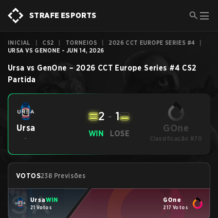
STRAFE ESPORTS
INICIAL
|
CS2
|
TORNEIOS
|
2026 CCT EUROPE SERIES #4
|
URSA VS GENONE - JUN 14, 2026
Ursa
vs
GenOne
–
2026 CCT Europe Series #4
CS2
Partida
2
-
1
GOne
Ursa
WIN
LOSE
-
Classificação #70
VOTOS
238 Previsões
Ursa
WIN
GOne
21 Votos
217 Votos