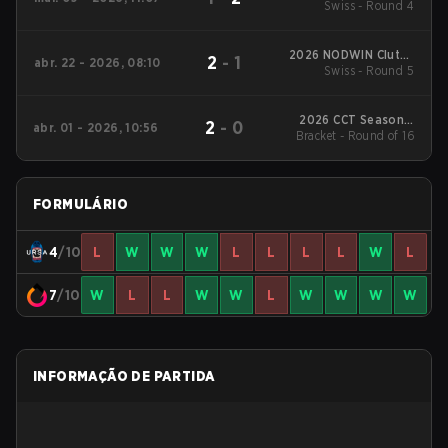
Swiss - Round 4
Series #1
2026 NODWIN Clutch
2
-
1
abr. 22 - 2026, 08:10
Swiss - Round 5
Series #7
2026 CCT Season 3
2
-
0
abr. 01 - 2026, 10:56
European Series #19
Bracket - Round of 16
FORMULÁRIO
4
/10
L
W
W
W
L
L
L
L
W
L
7
/10
W
L
L
W
W
L
W
W
W
W
INFORMAÇÃO DE PARTIDA