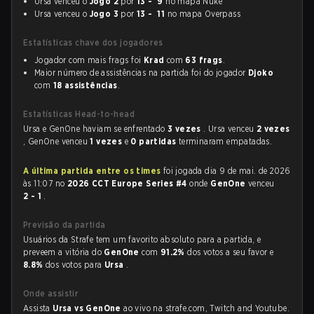
Ursa venceu o
Jogo 2
por
13 - 9
no mapa Nuke
Ursa venceu o
Jogo 3
por
13 - 11
no mapa Overpass
Estatísticas chave dos jogadores
Jogador com mais frags foi
Krad
com
63 frags
.
Maior número de assistências na partida foi do jogador
Djoko
com
18 assistências
.
Estatísticas Head-to-head
Ursa e GenOne haviam se enfrentado
3 vezes
. Ursa venceu
2 vezes
, GenOne venceu
1 vezes
e
0 partidas
terminaram empatadas.
A última partida entre os times
foi jogada dia 9 de mai. de 2026
às 11:07 no
2026 CCT Europe Series #4
onde
GenOne
venceu
2 - 1
.
Previsão da partida
Usuários da Strafe tem um favorito absoluto para a partida, e
preveem a vitória do
GenOne
com
91.2%
dos votos a seu favor e
8.8%
dos votos para
Ursa
.
Onde assistir
Assista
Ursa vs GenOne
ao vivo na strafe.com, Twitch and Youtube.