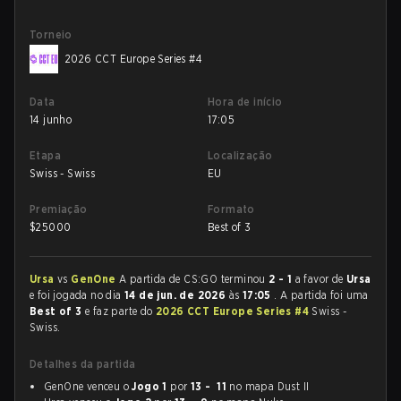
Torneio
2026 CCT Europe Series #4
Data
Hora de início
14 junho
17:05
Etapa
Localização
Swiss - Swiss
EU
Premiação
Formato
$
25000
Best of 3
Ursa
vs
GenOne
A partida de CS:GO terminou
2 - 1
a favor de
Ursa
e foi jogada no dia
14 de jun. de 2026
às
17:05
. A partida foi uma
Best of 3
e faz parte do
2026 CCT Europe Series #4
Swiss -
Swiss.
Detalhes da partida
GenOne venceu o
Jogo 1
por
13 - 11
no mapa Dust II