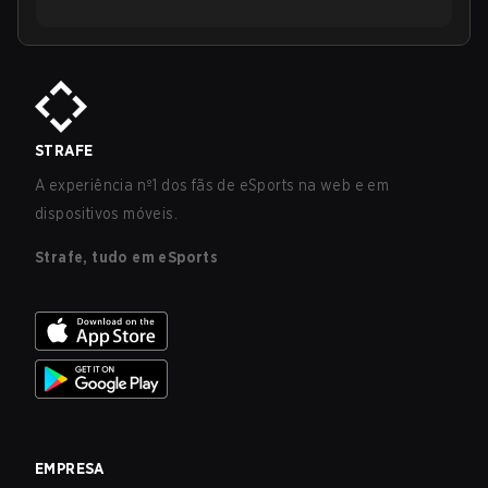
STRAFE
A experiência nº1 dos fãs de eSports na web e em
dispositivos móveis.
Strafe, tudo em eSports
EMPRESA