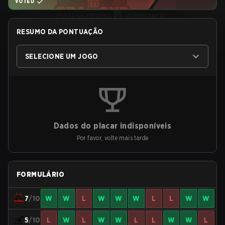
VOTED
RESUMO DA PONTUAÇÃO
SELECIONE UM JOGO
Dados do placar indisponíveis
Por favor, volte mais tarde
FORMULÁRIO
7
/10
W
W
L
W
W
W
L
L
W
W
5
/10
L
W
L
W
W
L
L
W
W
L