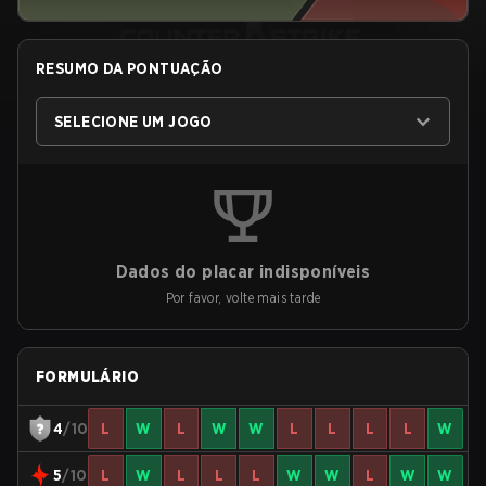
RESUMO DA PONTUAÇÃO
SELECIONE UM JOGO
Dados do placar indisponíveis
Por favor, volte mais tarde
FORMULÁRIO
4
/10
L
W
L
W
W
L
L
L
L
W
5
/10
L
W
L
L
L
W
W
L
W
W