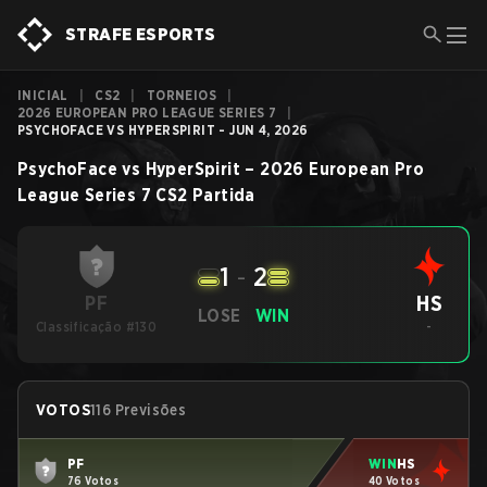
STRAFE ESPORTS
INICIAL
|
CS2
|
TORNEIOS
|
2026 EUROPEAN PRO LEAGUE SERIES 7
|
PSYCHOFACE VS HYPERSPIRIT - JUN 4, 2026
PsychoFace
vs
HyperSpirit
–
2026 European Pro
League Series 7
CS2
Partida
1
-
2
HS
PF
LOSE
WIN
Classificação #130
-
VOTOS
116 Previsões
PF
WIN
HS
76 Votos
40 Votos