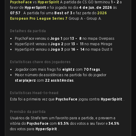
PsychoFace
vs
HyperSpirit
A partida de CS:GO terminou
1 - 2
a
favor de
HyperSpirit
e foi jogada no dia
4 de jun. de 2026
às
07:57
. A partida foi uma
Best of 3
e faz parte do
2026
European Pro League Series 7
Group A - Group A.
Detalhes da partida
PsychoFace venceu o
Jogo 1
por
13 - 8
no mapa Overpass
HyperSpirit venceu o
Jogo 2
por
13 - 11
no mapa Mirage
HyperSpirit venceu o
Jogo 3
por
16 - 14
no mapa Dust II
Estatísticas chave dos jogadores
Jogador com mais frags foi
eightz
com
70 frags
.
Maior número de assistências na partida foi do jogador
starplajerz
com
22 assistências
.
Estatísticas Head-to-head
Esta foi a primeira vez que
PsychoFace
jogou contra
HyperSpirit
.
Previsão da partida
Usuários da Strafe tem um favorito para a partida, e preveem a
vitória do
PsychoFace
com
65.5%
dos votos a seu favor e
34.5%
dos votos para
HyperSpirit
.