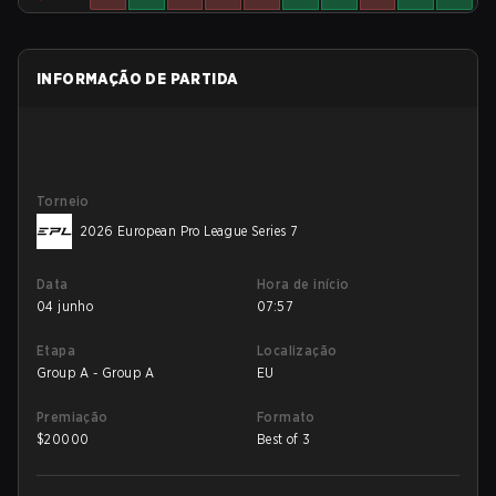
INFORMAÇÃO DE PARTIDA
Torneio
2026 European Pro League Series 7
Data
Hora de início
04 junho
07:57
Etapa
Localização
Group A - Group A
EU
Premiação
Formato
$
20000
Best of 3