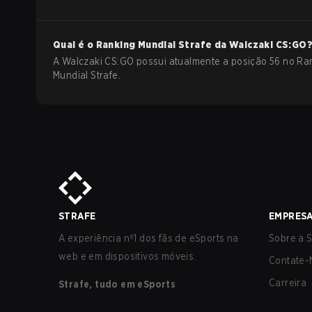
Qual é o Ranking Mundial Strafe da
Walczaki
CS:GO
A Walczaki CS:GO possui atualmente a posição 56 no Ra
Mundial Strafe.
STRAFE
EMPRES
A experiência nº1 dos fãs de eSports na
Sobre a S
web e em dispositivos móveis.
Contate-
Carreira
Strafe, tudo em eSports