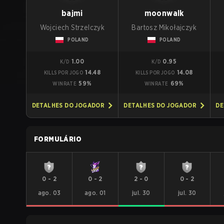
bajmi
moonwalk
Wojciech Strzelczyk
Bartosz Mikołajczyk
POLAND
POLAND
1.00
0.95
K/D
K/D
14.48
14.08
KILLS POR JOGO
KILLS POR JOGO
59%
69%
WINRATE
WINRATE
DETALHES DO JOGADOR
DETALHES DO JOGADOR
DE
FORMULÁRIO
0
-
2
0
-
2
2
-
0
0
-
2
ago. 03
ago. 01
jul. 30
jul. 30