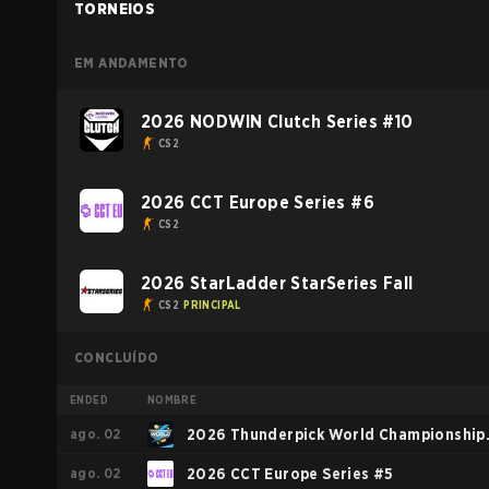
TORNEIOS
EM ANDAMENTO
2026 NODWIN Clutch Series #10
CS2
2026 CCT Europe Series #6
CS2
2026 StarLadder StarSeries Fall
CS2
PRINCIPAL
CONCLUÍDO
ENDED
NOMBRE
ago. 02
2026 Thunderpick World Championship
ago. 02
European Series #2
2026 CCT Europe Series #5