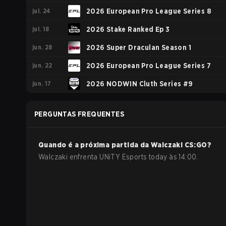
jul. 24
2026 European Pro League Series 8
jul. 18
2026 Stake Ranked Ep 3
jun. 28
2026 Super Draculan Season 1
jun. 22
2026 European Pro League Series 7
jun. 17
2026 NODWIN Cluth Series #9
PERGUNTAS FREQUENTES
Quando é a próxima partida da
Walczaki
CS:GO
?
Walczaki enfrenta UNiTY Esports today às 14:00.