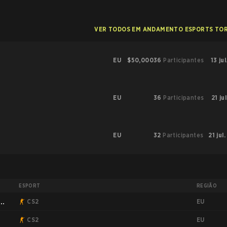
VER TODOS EM ANDAMENTO ESPORTS TO
EU
$50,000
36
Participantes
13 ju
EU
36
Participantes
21 ju
EU
32
Participantes
21 jul
ESPORT
REGIÃO
EU
:
CS2
EU
CS2