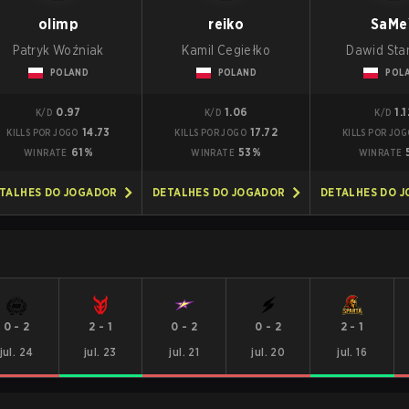
olimp
reiko
SaMe
Patryk Woźniak
Kamil Cegiełko
Dawid Sta
POLAND
POLAND
POL
0.97
1.06
1.1
K/D
K/D
K/D
14.73
17.72
KILLS POR JOGO
KILLS POR JOGO
KILLS POR JOG
61%
53%
WINRATE
WINRATE
WINRATE
TALHES DO JOGADOR
DETALHES DO JOGADOR
DETALHES DO 
0
-
2
2
-
1
0
-
2
0
-
2
2
-
1
jul. 24
jul. 23
jul. 21
jul. 20
jul. 16