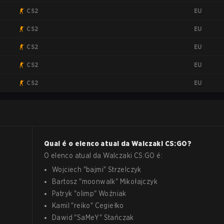
EU
CS2
EU
CS2
EU
CS2
EU
CS2
EU
CS2
Qual é o elenco atual da
Walczaki
CS:GO
?
O elenco atual da
Walczaki
CS:GO
é:
Wojciech
"
bajmi
"
Strzelczyk
Bartosz
"
moonwalk
"
Mikołajczyk
Patryk
"
olimp
"
Woźniak
Kamil
"
reiko
"
Cegiełko
Dawid
"
SaMeY
"
Stańczak