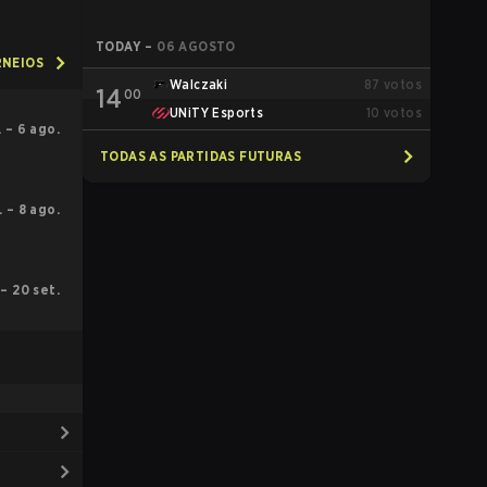
TODAY
–
06 AGOSTO
RNEIOS
Walczaki
87
votos
14
00
UNiTY Esports
10
votos
l. – 6 ago.
TODAS AS PARTIDAS FUTURAS
l. – 8 ago.
. – 20 set.