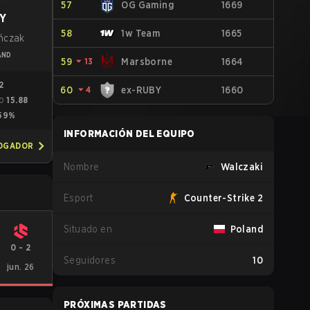
57
OG Gaming
1669
Y
58
1w Team
1665
ńczak
AND
59
⏷
13
Marsborne
1664
2
60
⏷
4
ex-RUBY
1660
15.88
O
59%
INFORMACIÓN DEL EQUIPO
JOGADOR
Nombre
Walczaki
Esport
Counter-Strike 2
Situado en
Poland
0
-
2
Seguidores
10
jun. 26
PRÓXIMAS PARTIDAS