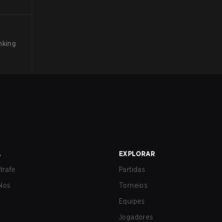
?
nking
A
EXPLORAR
trafe
Partidas
Nos
Torneios
Equipes
Jogadores