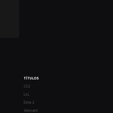
TÍTULOS
CS2
LoL
Dota 2
Valorant