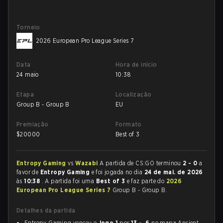
Torneio
2026 European Pro League Series 7
Data
Hora de início
24 maio
10:38
Etapa
Localização
Group B - Group B
EU
Premiação
Formato
$
20000
Best of 3
Entropy Gaming
vs
Wazabi
A partida de CS:GO terminou
2 - 0
a
favor de
Entropy Gaming
e foi jogada no dia
24 de mai. de 2026
às
10:38
. A partida foi uma
Best of 3
e faz parte do
2026
European Pro League Series 7
Group B - Group B.
Detalhes da partida
Entropy Gaming venceu o
Jogo 1
por
13 - 6
no mapa Ancient