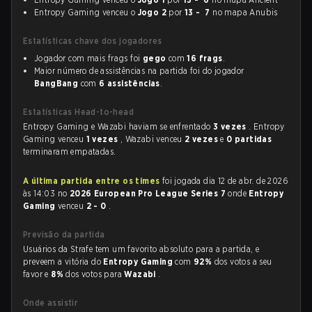
Entropy Gaming venceu o
Jogo 2
por
13 - 7
no mapa Anubis
Estatísticas chave dos jogadores
Jogador com mais frags foi
gego
com
16 frags
.
Maior número de assistências na partida foi do jogador
BangBang
com
6 assistências
.
Estatísticas Head-to-head
Entropy Gaming e Wazabi haviam se enfrentado
3 vezes
. Entropy
Gaming venceu
1 vezes
, Wazabi venceu
2 vezes
e
0 partidas
terminaram empatadas.
A última partida entre os times
foi jogada dia 12 de abr. de 2026
às 14:03 no
2026 European Pro League Series 7
onde
Entropy
Gaming
venceu
2 - 0
.
Previsão da partida
Usuários da Strafe tem um favorito absoluto para a partida, e
preveem a vitória do
Entropy Gaming
com
92%
dos votos a seu
favor e
8%
dos votos para
Wazabi
.
Onde assistir