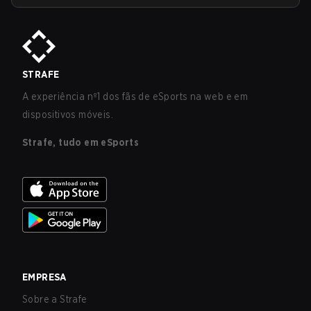
STRAFE
A experiência nº1 dos fãs de eSports na web e em
dispositivos móveis.
Strafe, tudo em eSports
EMPRESA
Sobre a Strafe