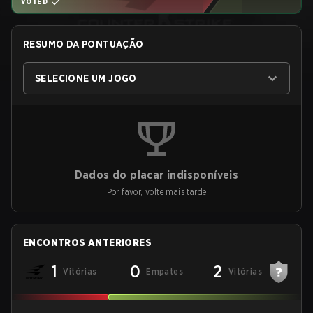
VOTED
RESUMO DA PONTUAÇÃO
SELECIONE UM JOGO
Dados do placar indisponíveis
Por favor, volte mais tarde
ENCONTROS ANTERIORES
1
0
2
Vitórias
Empates
Vitórias