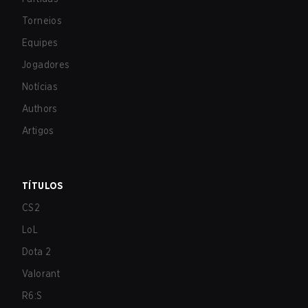
Torneios
Equipes
Jogadores
Notícias
Authors
Artigos
TÍTULOS
CS2
LoL
Dota 2
Valorant
R6:S