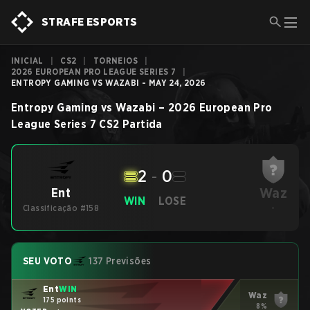
STRAFE ESPORTS
INICIAL
|
CS2
|
TORNEIOS
|
2026 EUROPEAN PRO LEAGUE SERIES 7
|
ENTROPY GAMING VS WAZABI - MAY 24, 2026
Entropy Gaming
vs
Wazabi
–
2026 European Pro
League Series 7
CS2
Partida
2
-
0
Waz
Ent
WIN
LOSE
Classificação #158
-
SEU VOTO
137 Previsões
Ent
WIN
Waz
175 points
8%