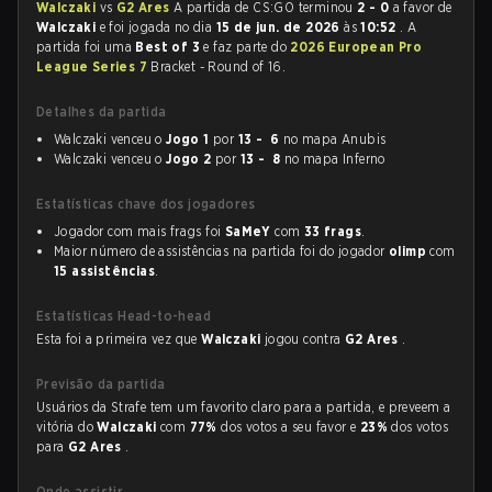
Walczaki
vs
G2 Ares
A partida de CS:GO terminou
2 - 0
a favor de
Walczaki
e foi jogada no dia
15 de jun. de 2026
às
10:52
. A
partida foi uma
Best of 3
e faz parte do
2026 European Pro
League Series 7
Bracket - Round of 16.
Detalhes da partida
Walczaki venceu o
Jogo 1
por
13 - 6
no mapa Anubis
Walczaki venceu o
Jogo 2
por
13 - 8
no mapa Inferno
Estatísticas chave dos jogadores
Jogador com mais frags foi
SaMeY
com
33 frags
.
Maior número de assistências na partida foi do jogador
olimp
com
15 assistências
.
Estatísticas Head-to-head
Esta foi a primeira vez que
Walczaki
jogou contra
G2 Ares
.
Previsão da partida
Usuários da Strafe tem um favorito claro para a partida, e preveem a
vitória do
Walczaki
com
77%
dos votos a seu favor e
23%
dos votos
para
G2 Ares
.
Onde assistir