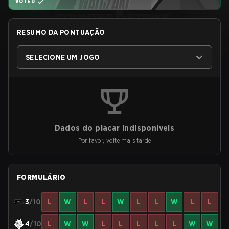
VOTED
RESUMO DA PONTUAÇÃO
SELECIONE UM JOGO
Dados do placar indisponíveis
Por favor, volte mais tarde
FORMULÁRIO
3
/10
L
W
L
L
W
L
L
W
L
L
4
/10
L
W
W
L
L
L
L
L
W
W