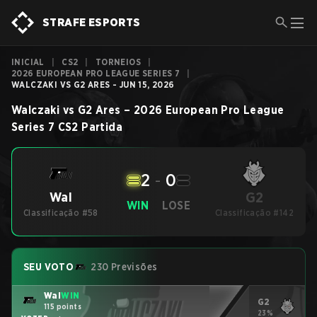
STRAFE ESPORTS
INICIAL
|
CS2
|
TORNEIOS
|
2026 EUROPEAN PRO LEAGUE SERIES 7
|
WALCZAKI VS G2 ARES - JUN 15, 2026
Walczaki
vs
G2 Ares
–
2026 European Pro League
Series 7
CS2
Partida
2
-
0
G2
Wal
WIN
LOSE
Classificação #58
Classificação #142
SEU VOTO
230 Previsões
Wal
WIN
G2
115 points
23%