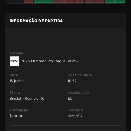
INFORMAÇÃO DE PARTIDA
Torneio
2026 European Pro League Series 7
Data
Hora de início
15 junho
10:52
Etapa
Localização
Bracket - Round of 16
EU
Premiação
Formato
$
20000
Best of 3