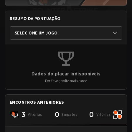
RESUMO DA PONTUAÇÃO
SELECIONE UM JOGO
Dados do placar indisponíveis
Por favor, volte mais tarde
ENCONTROS ANTERIORES
3
0
0
Vitórias
Empates
Vitórias