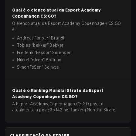
Qual é o elenco atual da
Esport Academy
Copenhagen
CS:GO
?
O elenco atual da
Esport Academy Copenhagen
CS:GO
é:
Andreas
"
anber
"
Brandt
Tobias
"
bekker
"
Bekker
Frederik
"
Fessor
"
Sørensen
Mikkel
"
n1xen
"
Borlund
Simon
"
sSen
"
Solnæs
Qual é o Ranking Mundial Strafe da
Esport
Academy Copenhagen
CS:GO
?
A Esport Academy Copenhagen CS:GO possui
atualmente a posição 142 no Ranking Mundial Strafe.
CLASSIFICAÇÃO DA STRAFE