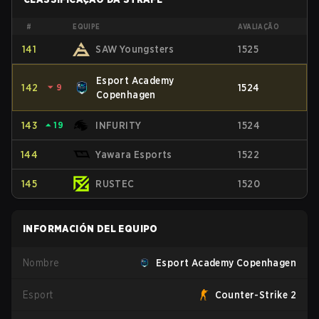
#
EQUIPE
AVALIAÇÃO
141
SAW Youngsters
1525
Esport Academy
142
⏷
9
1524
Copenhagen
143
⏶
19
INFURITY
1524
144
Yawara Esports
1522
145
RUSTEC
1520
INFORMACIÓN DEL EQUIPO
Nombre
Esport Academy Copenhagen
Esport
Counter-Strike 2