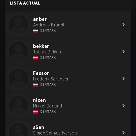
LISTA ACTUAL
anber
Andreas Brandt
DENMARK
bekker
Tobias Bekker
DENMARK
Fessor
Frederik Sørensen
DENMARK
n1xen
Mikkel Borlund
DENMARK
sSen
Simon Solnæs Iversen