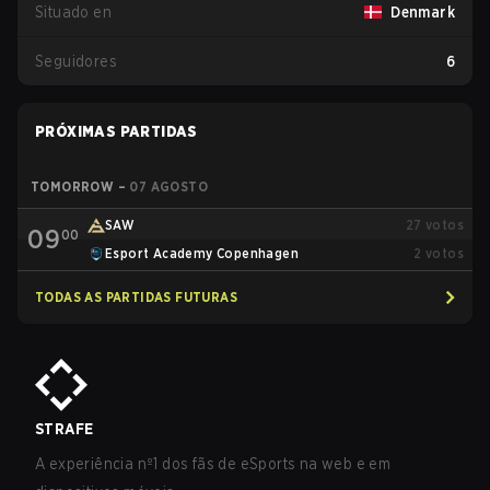
Situado en
Denmark
Seguidores
6
PRÓXIMAS PARTIDAS
TOMORROW
–
07 AGOSTO
SAW
27
votos
09
00
Esport Academy Copenhagen
2
votos
TODAS AS PARTIDAS FUTURAS
STRAFE
A experiência nº1 dos fãs de eSports na web e em