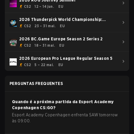
2026 ROG Journey Summer
CS2
12 – 14 jun.
EU
2026 Thunderpick World Championship:
European Series #1
CS2
23 – 31 mai.
EU
2026 BC.Game Europe Season 2 Series 2
CS2
18 – 31 mai.
EU
2026 European Pro League Regular Season 5
CS2
5 – 22 mai.
EU
PERGUNTAS FREQUENTES
Quando é a próxima partida da
Esport Academy
Copenhagen
CS:GO
?
Esport Academy Copenhagen enfrenta SAW tomorrow
às 09:00.