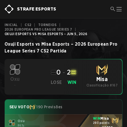
STRAFE ESPORTS
INICIAL
|
CS2
|
TORNEIOS
|
2026 EUROPEAN PRO LEAGUE SERIES 7
|
OXUJI ESPORTS VS MISA ESPORTS - JUN 5, 2026
Oxuji Esports
vs
Misa Esports
–
2026 European Pro
League Series 7
CS2
Partida
0
-
2
Misa
Oxu
LOSE
WIN
-
Classificação #167
SEU VOTO
190 Previsões
WIN
Misa
Oxu
293 points
86%