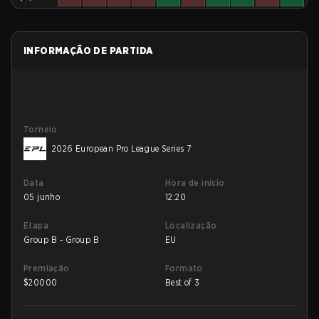
INFORMAÇÃO DE PARTIDA
Torneio
2026 European Pro League Series 7
Data
Hora de início
05 junho
12:20
Etapa
Localização
Group B - Group B
EU
Premiação
Formato
$
20000
Best of 3