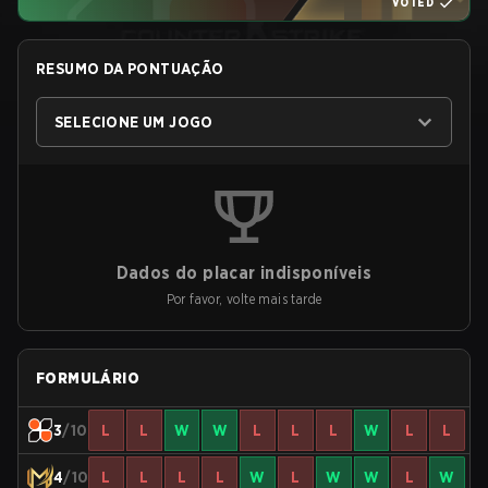
VOTED
RESUMO DA PONTUAÇÃO
SELECIONE UM JOGO
Dados do placar indisponíveis
Por favor, volte mais tarde
FORMULÁRIO
3
/10
L
L
W
W
L
L
L
W
L
L
4
/10
L
L
L
L
W
L
W
W
L
W