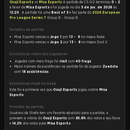
Oxuji Esports
vs
Misa Esports
A partida de CS:GO terminou
0 - 2
a favor de
Misa Esports
e foi jogada no dia
5 de jun. de 2026
às
12:20
. A partida foi uma
Best of 3
e faz parte do
2026 European
Pro League Series 7
Group B - Group B.
Detalhes da partida
Misa Esports venceu o
Jogo 1
por
13 - 9
no mapa Nuke
Misa Esports venceu o
Jogo 2
por
13 - 8
no mapa Dust II
Estatísticas chave dos jogadores
Jogador com mais frags foi
rim3
com
40 frags
.
Maior número de assistências na partida foi do jogador
Zuedsta
com
18 assistências
.
Estatísticas Head-to-head
Esta foi a primeira vez que
Oxuji Esports
jogou contra
Misa
Esports
.
Previsão da partida
Usuários da Strafe tem um favorito absoluto para a partida, e
preveem a vitória do
Oxuji Esports
com
85.8%
dos votos a seu favor
e
14.2%
dos votos para
Misa Esports
.