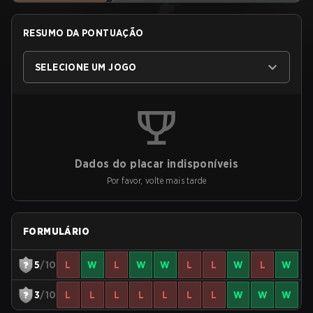
RESUMO DA PONTUAÇÃO
SELECIONE UM JOGO
Dados do placar indisponíveis
Por favor, volte mais tarde
FORMULÁRIO
5
/10
L
W
L
W
W
L
L
W
L
W
3
/10
L
L
L
L
L
L
L
W
W
W