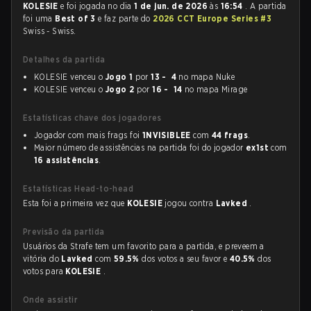
KOLESIE
e foi jogada no dia
1 de jun. de 2026
às
16:54
. A partida
foi uma
Best of 3
e faz parte do
2026 CCT Europe Series #3
Swiss - Swiss.
Detalhes da partida
KOLESIE venceu o
Jogo 1
por
13 - 4
no mapa Nuke
KOLESIE venceu o
Jogo 2
por
16 - 14
no mapa Mirage
Estatísticas chave dos jogadores
Jogador com mais frags foi
1NVISIBLEE
com
44 frags
.
Maior número de assistências na partida foi do jogador
ex1st
com
16 assistências
.
Estatísticas Head-to-head
Esta foi a primeira vez que
KOLESIE
jogou contra
Lavked
.
Previsão da partida
Usuários da Strafe tem um favorito para a partida, e preveem a
vitória do
Lavked
com
59.5%
dos votos a seu favor e
40.5%
dos
votos para
KOLESIE
.
Onde assistir