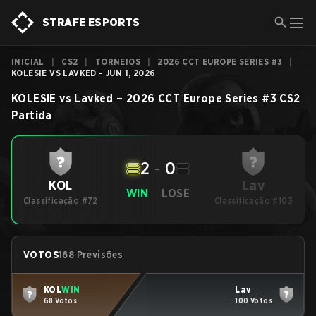
STRAFE ESPORTS
INICIAL
|
CS2
|
TORNEIOS
|
2026 CCT EUROPE SERIES #3
|
KOLESIE VS LAVKED - JUN 1, 2026
KOLESIE
vs
Lavked
–
2026 CCT Europe Series #3
CS2
Partida
2
-
0
Lav
KOL
WIN
LOSE
Classificação #72
Classificação #103
VOTOS
168 Previsões
KOL
WIN
Lav
68 Votos
100 Votos