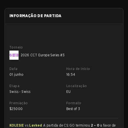
INFORMAÇÃO DE PARTIDA
Torneio
2026 CCT Europe Series #3
Data
Hora de início
01 junho
16:54
Etapa
Localização
Swiss - Swiss
EU
Premiação
Formato
$
25000
Best of 3
KOLESIE
vs
Lavked
A partida de CS:GO terminou
2 - 0
a favor de