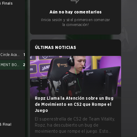
 Finals
Aún no hay comentarios
¡Inicia sesión y sé el primero en comenzar
la conversación!
ÚLTIMAS NOTICIAS
Inner Circle Academy
1
BASEMENT BOYS
2
Ropz Llama la Atención sobre un Bug
de Movimiento en CS2 que Rompe el
Juego
El superestrella de CS2 de Team Vitality,
B Final
LB Cons. Final
Ropz, ha descubierto un bug de
movimiento que rompe el juego. Esto