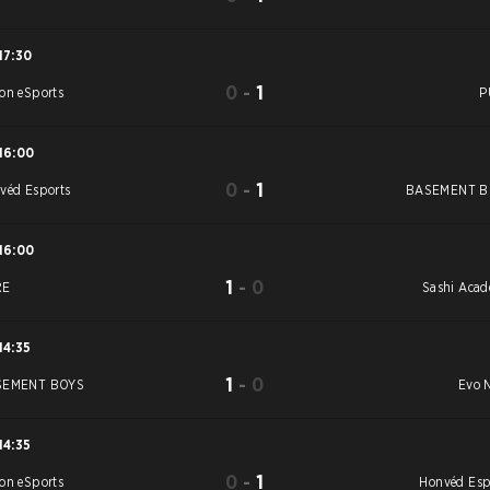
17:30
0
-
1
on eSports
P
16:00
0
-
1
véd Esports
BASEMENT B
16:00
1
-
0
RE
Sashi Aca
14:35
1
-
0
SEMENT BOYS
Evo 
14:35
0
-
1
on eSports
Honvéd Esp