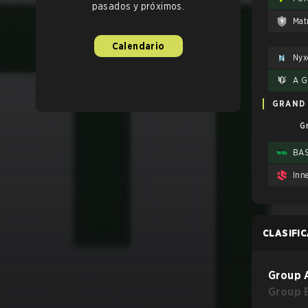
pasados y próximos.
Mat
Calendario
Nyx
A G
GRAND 
G
CLASIFI
Group 
Group 