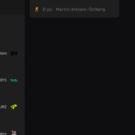
suman a la tendencia tras revelar su
31 jul.
Martin Arévalo-Östberg
primer roster de CS2. Con su roster
flameante revelado, Canadian Armed
Forces se unirá ahora a una
competencia de CS para personal militar
destinada a expandir el alcance de los
esports.
Novo
OYS
URE
demy