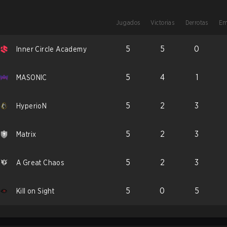
Jugados
Victorias
Derrotas
Em
5
5
0
Inner Circle Academy
5
4
1
MASONIC
5
2
3
HyperioN
5
2
3
Matrix
5
2
3
A Great Chaos
5
0
5
Kill on Sight