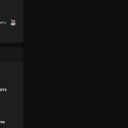
demy
OYS
emy