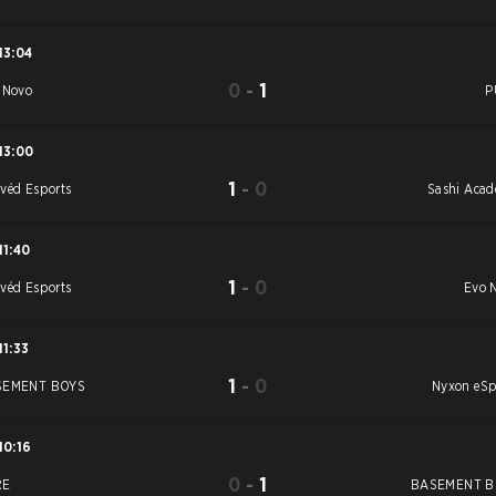
13:04
0
-
1
 Novo
P
13:00
1
-
0
véd Esports
Sashi Aca
11:40
1
-
0
véd Esports
Evo 
11:33
1
-
0
SEMENT BOYS
Nyxon eSp
10:16
0
-
1
RE
BASEMENT B