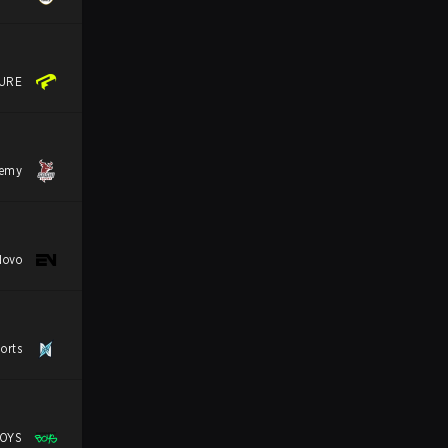
URE
demy
Novo
orts
OYS