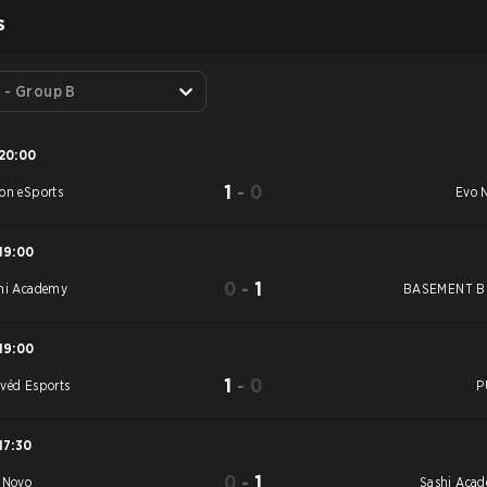
S
 - Group B
20:00
1
-
0
on eSports
Evo 
19:00
0
-
1
hi Academy
BASEMENT B
19:00
1
-
0
véd Esports
P
17:30
0
-
1
 Novo
Sashi Aca