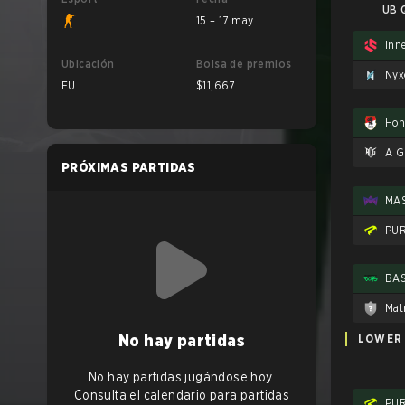
UB Q
15 – 17 may.
Ubicación
Bolsa de premios
Nyx
EU
$11,667
Hon
A G
PRÓXIMAS PARTIDAS
MA
PU
Mat
No hay partidas
LOWER
No hay partidas jugándose hoy.
Consulta el calendario para partidas
PU