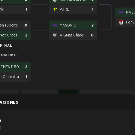
rix
1
PURE
1
MAS
Honv
on eSports
0
MASONIC
2
reat Chaos
2
A Great Chaos
0
FINAL
rand Final
BASEMENT BOYS
2
Inner Circle Academy
1
CACIONES
A
B