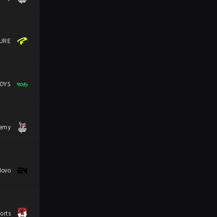
URE
OYS
demy
Novo
orts