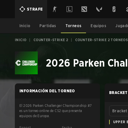
STRAFE
Inicio
Partidas
Torneos
Equipos
Jugad
INICIO
|
COUNTER-STRIKE 2
|
COUNTER-STRIKE 2 TORNEOS
2026 Parken Chal
INFORMACIÓN DEL TORNEO
BRACKET
El 2026 Parken Challenger Championship #7
es un torneo online de CS2 que presenta
Bracket
equipos de Europa.
UPPER 
Esport
Fecha