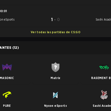
10:01
1
-
0
on eSports
Sashi Aca
Ver todas las partidas de CS:GO
PANTES
(12)
MASONIC
Matrix
BASEMENT B
PURE
Nyxon eSports
Sashi Acad