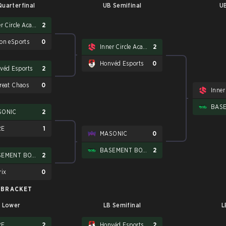
uarterfinal
UB Semifinal
UB
Inner Circle Academy
2
on eSports
0
Inner Circle Academy
2
Honvéd Esports
0
véd Esports
2
reat Chaos
0
SONIC
2
RE
1
MASONIC
0
BASEMENT BOYS
2
BASEMENT BOYS
2
rix
0
 BRACKET
Lower
LB Semifinal
L
RE
2
Honvéd Esports
2