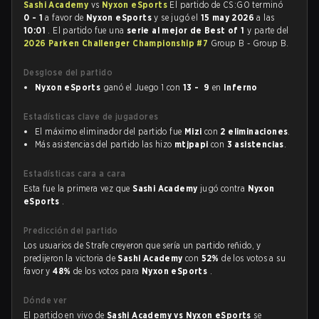
Sashi Academy
vs
Nyxon eSports
El partido de CS:GO terminó
0 - 1
a favor de
Nyxon eSports
y se jugó el
15 may 2026
a las
10:01
. El partido fue una
serie al mejor de Best of 1
y parte del
2026 Parken Challenger Championship #7
Group B - Group B.
Desglose del partido
Nyxon eSports
ganó el Juego 1 con
13 - 9
en
Inferno
Estadísticas clave de jugadores
El máximo eliminador del partido fue
Mizi
con
2 eliminaciones
.
Más asistencias del partido las hizo
mtjpapi
con
3 asistencias
.
Estadísticas cara a cara
Esta fue la primera vez que
Sashi Academy
jugó contra
Nyxon
eSports
.
Predicción del partido
Los usuarios de Strafe creyeron que sería un partido reñido, y
predijeron la victoria de
Sashi Academy
con
52%
de los votos a su
favor y
48%
de los votos para
Nyxon eSports
.
Dónde ver
El partido en vivo de
Sashi Academy vs Nyxon eSports
se