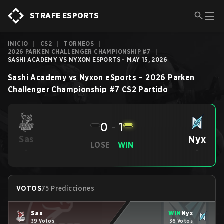
STRAFE ESPORTS
INICIO
|
CS2
|
TORNEOS
|
2026 PARKEN CHALLENGER CHAMPIONSHIP #7
|
SASHI ACADEMY VS NYXON ESPORTS - MAY 15, 2026
Sashi Academy
vs
Nyxon eSports
–
2026 Parken
Challenger Championship #7
CS2
Partido
0
-
1
Nyx
Sas
LOSE
WIN
-
-
VOTOS
75 Predicciones
Sas
WIN
Nyx
39 Votos
36 Votos