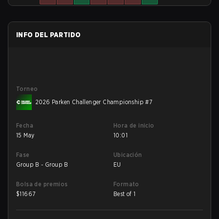
INFO DEL PARTIDO
Torneo
2026 Parken Challenger Championship #7
Fecha
Hora de inicio
15 May
10:01
Fase
Ubicación
Group B - Group B
EU
Bolsa de premios
Formato
$
11667
Best of 1