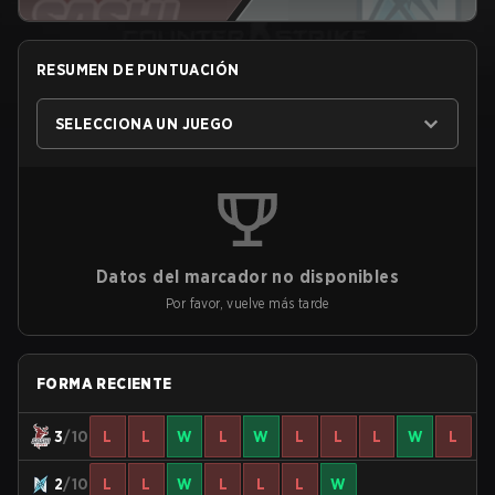
RESUMEN DE PUNTUACIÓN
SELECCIONA UN JUEGO
Datos del marcador no disponibles
Por favor, vuelve más tarde
FORMA RECIENTE
3
/10
L
L
W
L
W
L
L
L
W
L
2
/10
L
L
W
L
L
L
W