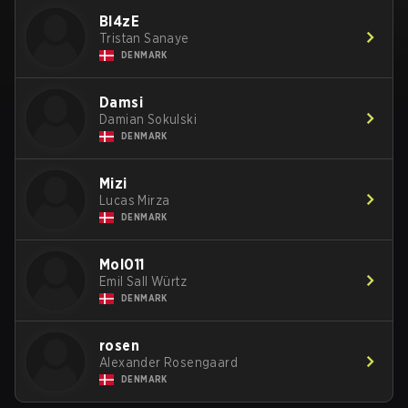
Bl4zE
Tristan Sanaye
DENMARK
Damsi
Damian Sokulski
DENMARK
Mizi
Lucas Mirza
DENMARK
Mol011
Emil Sall Würtz
DENMARK
rosen
Alexander Rosengaard
DENMARK