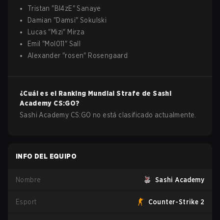
Tristan
"
Bl4zE
"
Sanaye
Damian
"
Damsi
"
Sokulski
Lucas
"
Mizi
"
Mirza
Emil
"
Mol011
"
Sall
Alexander
"
rosen
"
Rosengaard
¿Cuál es el Ranking Mundial Strafe de
Sashi
Academy
CS:GO
?
Sashi Academy CS:GO no está clasificado actualmente.
INFO DEL EQUIPO
Nombre
Sashi Academy
Esport
Counter-Strike 2