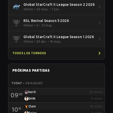
Global StarCraft II League Season 2 2026
Online
•
20 may. – 7 jun.
RSL Revival Season 5 2026
Online
•
2 – 31 may.
Global StarCraft II League Season 1 2026
Online
•
29 abr. – 16 may.
TODOS LOS TORNEOS
PRÓXIMAS PARTIDAS
TODAY
–
08 AUGUST
herO
22
votos
09
00
SHIN
5
votos
Clem
19
votos
10
15
Solar
5
votos