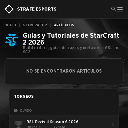
STRAFE ESPORTS
INICIO
|
STARCRAFT 2
|
ARTÍCULOS
Guías y Tutoriales de StarCraft
2 2026
Build orders, guías de razas y meta de la GSL en
SC2
NO SE ENCONTRARON ARTÍCULOS
TORNEOS
EN CURSO
RSL Revival Season 6 2026
Online
•
11 jul. – 13 sept.