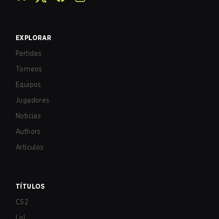
EXPLORAR
Partidas
Torneos
Equipos
Jugadores
Noticias
Authors
Artículos
TÍTULOS
CS2
LoL