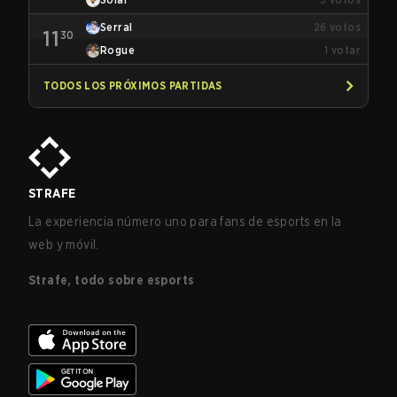
Serral
26
votos
11
30
Rogue
1
votar
TODOS LOS PRÓXIMOS PARTIDAS
STRAFE
La experiencia número uno para fans de esports en la
web y móvil.
Strafe, todo sobre esports