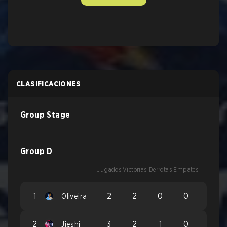
CLASIFICACIONES
Group Stage
Group D
Jugados
Victorias
Derrotas
Empates
1
2
2
0
0
Oliveira
2
3
2
1
0
Jieshi