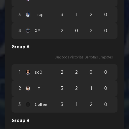
3
3
1
2
0
Trap
4
2
0
2
0
XY
Group A
Jugados
Victorias
Derrotas
Empates
1
2
2
0
0
soO
2
3
2
1
0
TY
3
3
1
2
0
Coffee
Group B