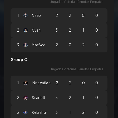
Jugados
Victorias
Derrotas
Empates
1
2
2
0
0
Neeb
2
3
2
1
0
Cyan
3
2
0
2
0
MacSed
Group C
Jugados
Victorias
Derrotas
Empates
1
2
2
0
0
INnoVation
2
3
2
1
0
Scarlett
3
3
1
2
0
Kelazhur