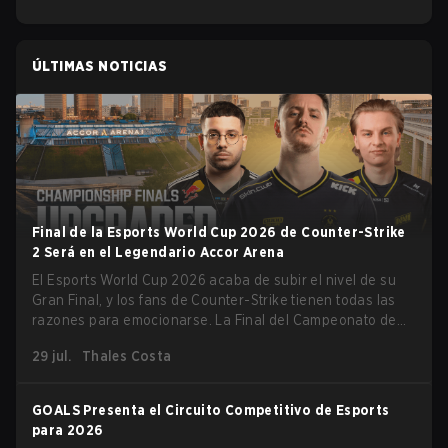
ÚLTIMAS NOTICIAS
Final de la Esports World Cup 2026 de Counter-Strike
2 Será en el Legendario Accor Arena
El Esports World Cup 2026 acaba de subir el nivel de su
Gran Final, y los fans de Counter-Strike tienen todas las
razones para emocionarse. La Final del Campeonato de
Counter-Strike 2 del torneo se llevará a cabo en el
29 jul.
Thales Costa
histórico Accor Arena de París, marcando el capítulo final
del evento de esports más grande del mundo.
GOALS Presenta el Circuito Competitivo de Esports
para 2026