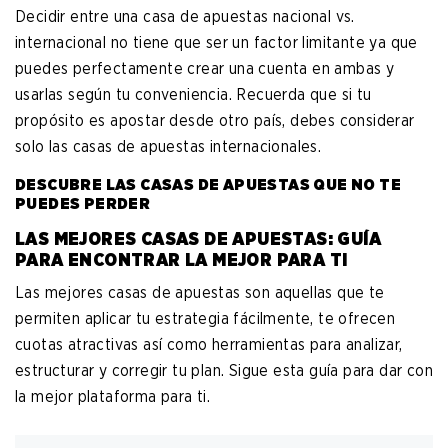
Decidir entre una casa de apuestas nacional vs.
internacional no tiene que ser un factor limitante ya que
puedes perfectamente crear una cuenta en ambas y
usarlas según tu conveniencia. Recuerda que si tu
propósito es apostar desde otro país, debes considerar
solo las casas de apuestas internacionales.
DESCUBRE LAS CASAS DE APUESTAS QUE NO TE
PUEDES PERDER
LAS MEJORES CASAS DE APUESTAS: GUÍA
PARA ENCONTRAR LA MEJOR PARA TI
Las mejores casas de apuestas son aquellas que te
permiten aplicar tu estrategia fácilmente, te ofrecen
cuotas atractivas así como herramientas para analizar,
estructurar y corregir tu plan. Sigue esta guía para dar con
la mejor plataforma para ti.