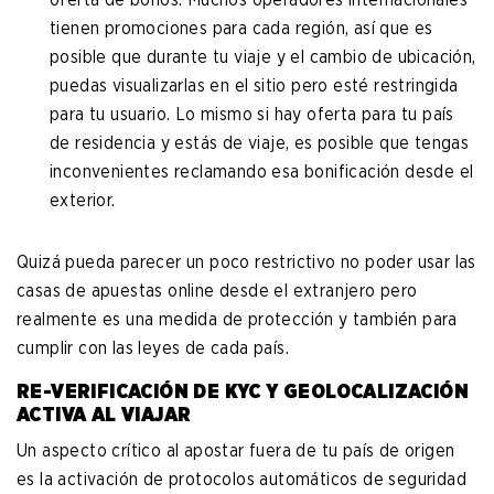
tienen promociones para cada región, así que es
posible que durante tu viaje y el cambio de ubicación,
puedas visualizarlas en el sitio pero esté restringida
para tu usuario. Lo mismo si hay oferta para tu país
de residencia y estás de viaje, es posible que tengas
inconvenientes reclamando esa bonificación desde el
exterior.
Quizá pueda parecer un poco restrictivo no poder usar las
casas de apuestas online desde el extranjero pero
realmente es una medida de protección y también para
cumplir con las leyes de cada país.
RE-VERIFICACIÓN DE KYC Y GEOLOCALIZACIÓN
ACTIVA AL VIAJAR
Un aspecto crítico al apostar fuera de tu país de origen
es la activación de protocolos automáticos de seguridad