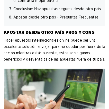
encontrar la mejor para ti
Conclusión: Haz apuestas seguras desde otro país
Apostar desde otro país - Preguntas Frecuentes
APOSTAR DESDE OTRO PAÍS PROS Y CONS
Hacer apuestas internacionales online puede ser una
excelente solución al viajar para no quedar por fuera de la
acción mientras estás ausente, estos son algunos
beneficios y desventajas de las apuestas fuera de tu país.