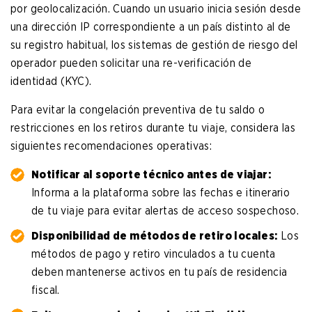
por geolocalización. Cuando un usuario inicia sesión desde
una dirección IP correspondiente a un país distinto al de
su registro habitual, los sistemas de gestión de riesgo del
operador pueden solicitar una re-verificación de
identidad (KYC).
Para evitar la congelación preventiva de tu saldo o
restricciones en los retiros durante tu viaje, considera las
siguientes recomendaciones operativas:
Notificar al soporte técnico antes de viajar:
Informa a la plataforma sobre las fechas e itinerario
de tu viaje para evitar alertas de acceso sospechoso.
Disponibilidad de métodos de retiro locales:
Los
métodos de pago y retiro vinculados a tu cuenta
deben mantenerse activos en tu país de residencia
fiscal.