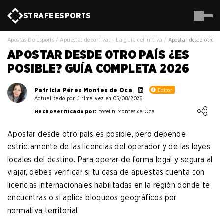
STRAFE
ESPORTS
Apostas De Esports
/
Apuestas deportivas - La guía definitiva
/
Apostar desde otro p
APOSTAR DESDE OTRO PAÍS ¿ES
POSIBLE? GUÍA COMPLETA 2026
Patricia Pérez Montes de Oca
Editor
Actualizado por última vez en 05/08/2026
Cargando...
Hecho verificado por:
Yoselin Montes de Oca
Apostar desde otro país es posible, pero depende
estrictamente de las licencias del operador y de las leyes
locales del destino. Para operar de forma legal y segura al
viajar, debes verificar si tu casa de apuestas cuenta con
licencias internacionales habilitadas en la región donde te
encuentras o si aplica bloqueos geográficos por
normativa territorial.