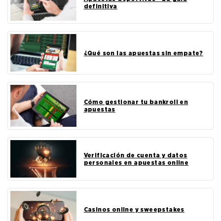
definitiva
¿Qué son las apuestas sin empate?
Cómo gestionar tu bankroll en
apuestas
Verificación de cuenta y datos
personales en apuestas online
Casinos online y sweepstakes