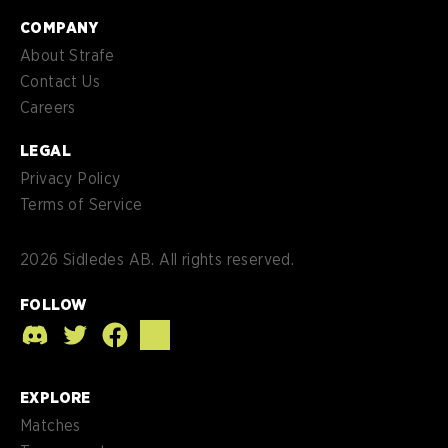
COMPANY
About Strafe
Contact Us
Careers
LEGAL
Privacy Policy
Terms of Service
2026
Sidledes AB. All rights reserved.
FOLLOW
EXPLORE
Matches