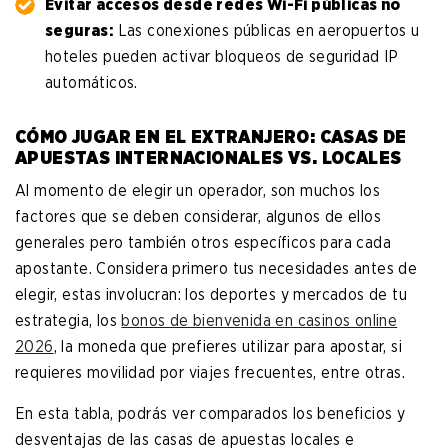
Evitar accesos desde redes Wi-Fi públicas no
seguras:
Las conexiones públicas en aeropuertos u
hoteles pueden activar bloqueos de seguridad IP
automáticos.
CÓMO JUGAR EN EL EXTRANJERO: CASAS DE
APUESTAS INTERNACIONALES VS. LOCALES
Al momento de elegir un operador, son muchos los
factores que se deben considerar, algunos de ellos
generales pero también otros específicos para cada
apostante. Considera primero tus necesidades antes de
elegir, estas involucran: los deportes y mercados de tu
estrategia, los
bonos de bienvenida en casinos online
2026
, la moneda que prefieres utilizar para apostar, si
requieres movilidad por viajes frecuentes, entre otras.
En esta tabla, podrás ver comparados los beneficios y
desventajas de las casas de apuestas locales e