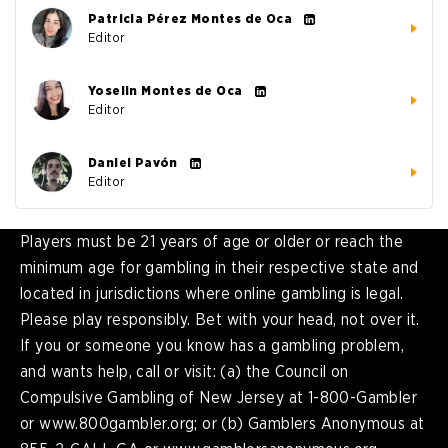
Patricia Pérez Montes de Oca
Editor
Yoselin Montes de Oca
Editor
Daniel Pavón
Editor
Players must be 21 years of age or older or reach the
minimum age for gambling in their respective state and
located in jurisdictions where online gambling is legal.
Please play responsibly. Bet with your head, not over it.
If you or someone you know has a gambling problem,
and wants help, call or visit: (a) the Council on
Compulsive Gambling of New Jersey at 1-800-Gambler
or www.800gambler.org; or (b) Gamblers Anonymous at