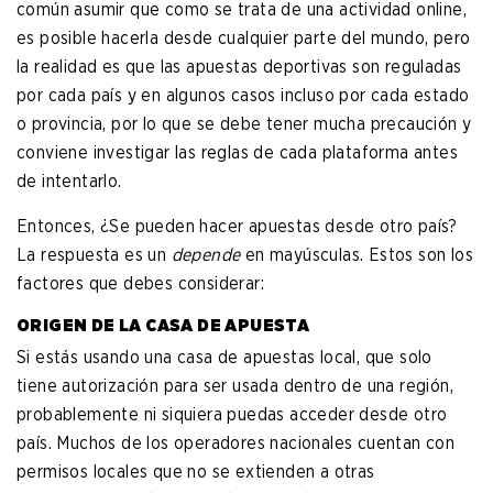
común asumir que como se trata de una actividad online,
es posible hacerla desde cualquier parte del mundo, pero
la realidad es que las apuestas deportivas son reguladas
por cada país y en algunos casos incluso por cada estado
o provincia, por lo que se debe tener mucha precaución y
conviene investigar las reglas de cada plataforma antes
de intentarlo.
Entonces, ¿Se pueden hacer apuestas desde otro país?
La respuesta es un
depende
en mayúsculas. Estos son los
factores que debes considerar:
ORIGEN DE LA CASA DE APUESTA
Si estás usando una casa de apuestas local, que solo
tiene autorización para ser usada dentro de una región,
probablemente ni siquiera puedas acceder desde otro
país. Muchos de los operadores nacionales cuentan con
permisos locales que no se extienden a otras