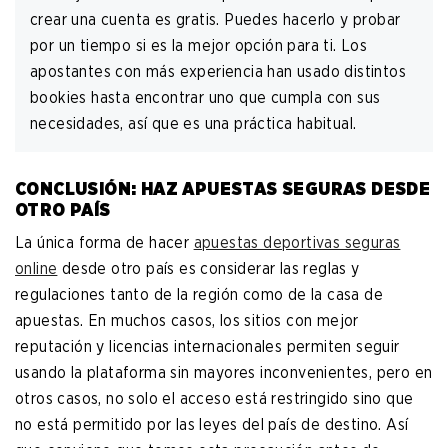
crear una cuenta es gratis. Puedes hacerlo y probar
por un tiempo si es la mejor opción para ti. Los
apostantes con más experiencia han usado distintos
bookies hasta encontrar uno que cumpla con sus
necesidades, así que es una práctica habitual.
CONCLUSIÓN: HAZ APUESTAS SEGURAS DESDE
OTRO PAÍS
La única forma de hacer
apuestas deportivas seguras
online
desde otro país es considerar las reglas y
regulaciones tanto de la región como de la casa de
apuestas. En muchos casos, los sitios con mejor
reputación y licencias internacionales permiten seguir
usando la plataforma sin mayores inconvenientes, pero en
otros casos, no solo el acceso está restringido sino que
no está permitido por las leyes del país de destino. Así