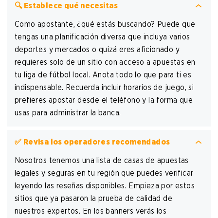
🔍 Establece qué necesitas
Como apostante, ¿qué estás buscando? Puede que
tengas una planificación diversa que incluya varios
deportes y mercados o quizá eres aficionado y
requieres solo de un sitio con acceso a apuestas en
tu liga de fútbol local. Anota todo lo que para ti es
indispensable. Recuerda incluir horarios de juego, si
prefieres apostar desde el teléfono y la forma que
usas para administrar la banca.
✅ Revisa los operadores recomendados
Nosotros tenemos una lista de casas de apuestas
legales y seguras en tu región que puedes verificar
leyendo las reseñas disponibles. Empieza por estos
sitios que ya pasaron la prueba de calidad de
nuestros expertos. En los banners verás los