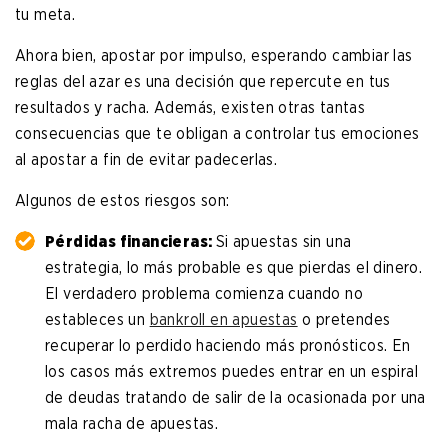
tu meta.
Ahora bien, apostar por impulso, esperando cambiar las
reglas del azar es una decisión que repercute en tus
resultados y racha. Además, existen otras tantas
consecuencias que te obligan a controlar tus emociones
al apostar a fin de evitar padecerlas.
Algunos de estos riesgos son:
Pérdidas financieras:
Si apuestas sin una
estrategia, lo más probable es que pierdas el dinero.
El verdadero problema comienza cuando no
estableces un
bankroll en apuestas
o pretendes
recuperar lo perdido haciendo más pronósticos. En
los casos más extremos puedes entrar en un espiral
de deudas tratando de salir de la ocasionada por una
mala racha de apuestas.