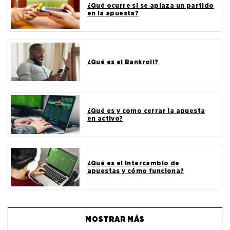
¿Qué ocurre si se aplaza un partido
en la apuesta?
¿Qué es el Bankroll?
¿Qué es y como cerrar la apuesta
en activo?
¿Qué es el intercambio de
apuestas y cómo funciona?
MOSTRAR MÁS