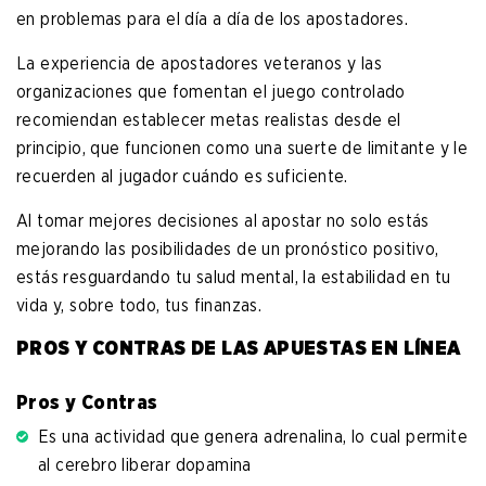
en problemas para el día a día de los apostadores.
La experiencia de apostadores veteranos y las
organizaciones que fomentan el juego controlado
recomiendan establecer metas realistas desde el
principio, que funcionen como una suerte de limitante y le
recuerden al jugador cuándo es suficiente.
Al tomar mejores decisiones al apostar no solo estás
mejorando las posibilidades de un pronóstico positivo,
estás resguardando tu salud mental, la estabilidad en tu
vida y, sobre todo, tus finanzas.
PROS Y CONTRAS DE LAS APUESTAS EN LÍNEA
Pros y Contras
Es una actividad que genera adrenalina, lo cual permite
al cerebro liberar dopamina