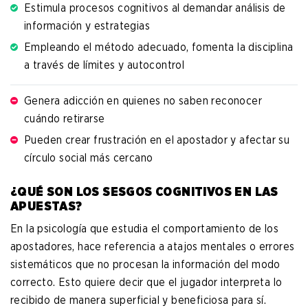
Estimula procesos cognitivos al demandar análisis de
información y estrategias
Empleando el método adecuado, fomenta la disciplina
a través de límites y autocontrol
Genera adicción en quienes no saben reconocer
cuándo retirarse
Pueden crear frustración en el apostador y afectar su
círculo social más cercano
¿QUÉ SON LOS SESGOS COGNITIVOS EN LAS
APUESTAS?
En la psicología que estudia el comportamiento de los
apostadores, hace referencia a atajos mentales o errores
sistemáticos que no procesan la información del modo
correcto. Esto quiere decir que el jugador interpreta lo
recibido de manera superficial y beneficiosa para sí.