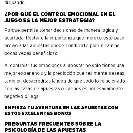
disipando.
¿POR QUÉ EL CONTROL EMOCIONAL EN EL
JUEGO ES LA MEJOR ESTRATEGIA?
Porque permite tomar decisiones de manera lógica y
acertada. Restarle la importancia que merece este paso
previo a las apuestas puede conducirte por un camino
pocas veces beneficioso.
Al controlar tus emociones al apostar no solo tienes una
mejor experiencia y la predicción que realmente deseas,
también desacreditas la idea de que todo lo relacionado
con las casas de apuestas o casinos es necesariamente
negativo o ilegal.
EMPIEZA TU AVENTURA EN LAS APUESTAS CON
ESTOS EXCELENTES BONOS
PREGUNTAS FRECUENTES SOBRE LA
PSICOLOGÍA DE LAS APUESTAS