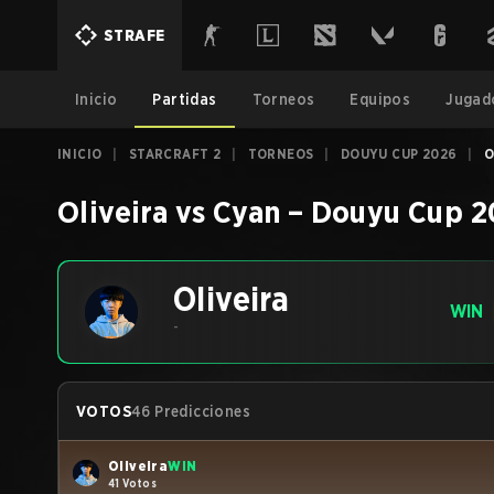
STRAFE
Inicio
Partidas
Torneos
Equipos
Jugad
INICIO
|
STARCRAFT 2
|
TORNEOS
|
DOUYU CUP 2026
|
O
Oliveira
vs
Cyan
–
Douyu Cup 2
Oliveira
WIN
-
VOTOS
46 Predicciones
Oliveira
WIN
41 Votos