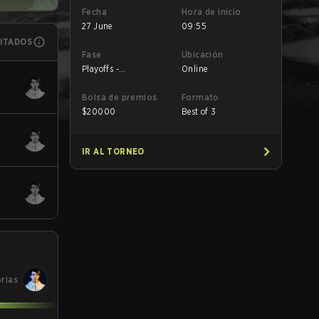
Fecha
Hora de inicio
27 June
09:55
MITADOS
Fase
Ubicación
Playoffs -
Online
Quarterfinals
Bolsa de premios
Formato
$
20000
Best of 3
IR AL TORNEO
orias