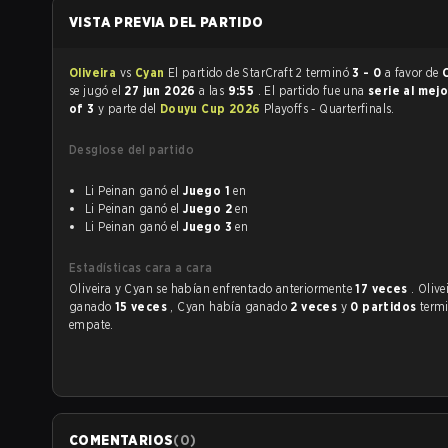
VISTA PREVIA DEL PARTIDO
Oliveira
vs
Cyan
El partido de StarCraft 2 terminó
3 - 0
a favor de
se jugó el
27 jun 2026
a las
9:55
. El partido fue una
serie al mej
of 3
y parte del
Douyu Cup 2026
Playoffs - Quarterfinals.
Desglose del partido
Li Peinan ganó el
Juego 1
en
Li Peinan ganó el
Juego 2
en
Li Peinan ganó el
Juego 3
en
Estadísticas cara a cara
Oliveira y Cyan se habían enfrentado anteriormente
17 veces
. Olive
ganado
15 veces
, Cyan había ganado
2 veces
y
0 partidos
term
empate.
COMENTARIOS
(
0
)