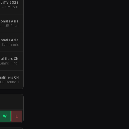
diTV 2023
: - Group D
ionals Asia
s - UB Final
onals Asia
- Semifinals
alifiers CN
 Grand Final
alifiers CN
- UB Round 1
W
L