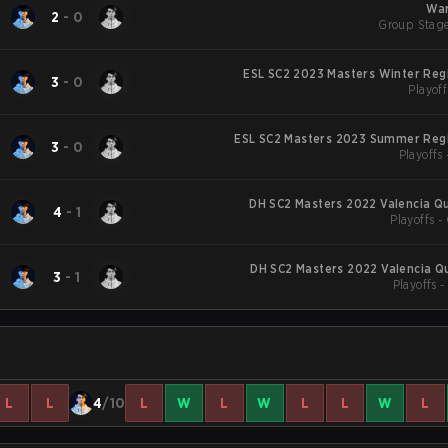
War
2
-
0
Group Stage
ESL SC2 2023 Masters Winter Reg
3
-
0
Playoff
ESL SC2 Masters 2023 Summer Regi
3
-
0
Playoffs 
DH SC2 Masters 2022 Valencia Qu
4
-
1
Playoffs -
DH SC2 Masters 2022 Valencia Qu
3
-
1
Playoffs 
L
L
4
/10
L
W
L
W
L
L
W
L