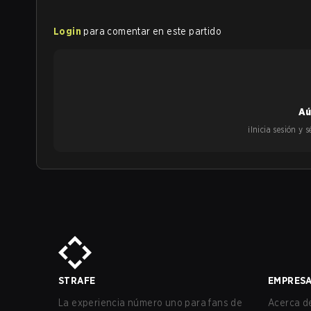
Login
para comentar en este partido
Aú
¡Inicia sesión y
STRAFE
EMPRES
La experiencia número uno para fans de
Acerca de