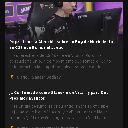
Ropz Llama la Atención sobre un Bug de Movimiento
en CS2 que Rompe el Juego
El superestrella de CS2 de Team Vitality, Ropz, ha
descubierto un bug de movimiento que rompe el juego.
Esto permite a los jugadores alcanzar velocidades
extremas explotando el sistema subtick.
6 ago.
Ganesh Jadhav
jL Confirmado como Stand-In de Vitality para Dos
Próximos Eventos
Tras un día de rumores circulando, ahora es oficial: el
exjugador de Natus Vincere y MVP ganador de Major
Justinas "jL" Lekavičius jugará para Team Vitality en
BLAST Open Porto y PGL Masters Bucharest. El riflero