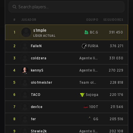
JUGADOR
#
EQUIPO
SEGUIDORES
s1mple
1
BC.G
391 450
LÍDER ACTUAL
2
FalleN
FURIA
376 271
3
coldzera
Agente libre
331 030
4
kennyS
Agente libre
270 229
5
olofmeister
Team olofmeister
228 818
6
TACO
Sojoga
220 176
7
dev1ce
100T
211 546
8
fer
GG
205 516
9
Stewie2k
Agente libre
202 108