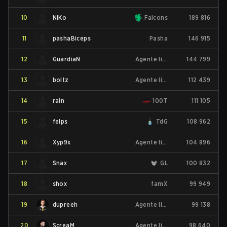
10
NiKo
Falcons
189 816
11
pashaBiceps
Pasha
146 915
12
GuardiaN
Agente libre
144 799
13
boltz
Agente libre
112 439
14
rain
100T
111 105
15
felps
TdG
108 962
16
Xyp9x
Agente libre
104 896
17
Snax
GL
100 832
18
shox
famX
99 949
19
dupreeh
Agente libre
99 138
20
ScreaM
Agente libre
98 640