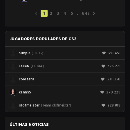
1
2
3
4
5
...
642
JUGADORES POPULARES DE CS2
s1mple
(
BC.G
)
391 451
FalleN
(
FURIA
)
376 271
coldzera
331 030
kennyS
270 229
olofmeister
(
Team olofmeister
)
228 818
ÚLTIMAS NOTICIAS