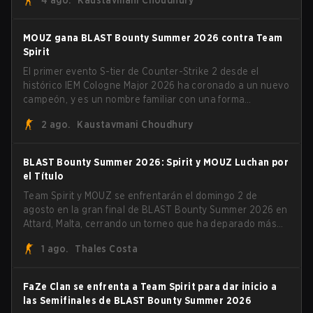
4 ago.
Kaustavmani Choudhury
lituano dio la noticia él mismo en stream, bromeando:
"Finalmente no tengo que ocultar el hecho de que puedo
jugar con ZywOo, ropz, mezii, apEX, flameZ, MrBaldGuy",
MOUZ gana BLAST Bounty Summer 2026 contra Team
burlándose del head coach de Vitality Rémy "XTQZZZ"
Spirit
Quoniam en el proceso.
El primer evento S-tier de Counter-Strike 2 desde el
histórico IEM Cologne Major 2026 ha coronado a un nuevo
campeón, y es un nombre familiar con una forma
desconocida. MOUZ, recién salido de movimientos en el
2 ago.
Kaustavmani Choudhury
roster y cambios de roles, arrolló a Team Spirit en una
serie dominante 3-1 para levantar el trofeo BLAST Bounty
Summer 2026.
BLAST Bounty Summer 2026: Spirit y MOUZ Luchan por
el Título
Team Spirit y MOUZ se enfrentarán el domingo 2 de
agosto en la gran final de BLAST Bounty Summer 2026 en
Attard, Malta, cerrando un torneo que ha deparado más
de una sorpresa a lo largo del camino.
1 ago.
Thales Costa
FaZe Clan se enfrenta a Team Spirit para dar inicio a
las Semifinales de BLAST Bounty Summer 2026