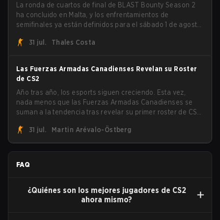
La ronda de cuartos de final de BLAST Bounty Season 2
ha concluido en Malta, y los enfrentamientos de
semifinales ya están definidos para el sábado 1 de agosto.
FaZe Clan, Team Spirit, Astralis y MOUZ son los cuatro
31 jul.
Thales Costa
sobrevivientes que aún luchan por el trofeo, mientras que
paiN Gaming se convirtió en el último equipo eliminado de
la llave.
Las Fuerzas Armadas Canadienses Revelan su Roster
de CS2
Año tras año, los esports siguen creciendo. Esta vez,
nada menos que las Fuerzas Armadas Canadienses se
suman a la tendencia tras revelar su primer roster de CS2.
Con su roster flameante revelado, Canadian Armed
31 jul.
Martin Arévalo-Östberg
Forces se unirá ahora a una competencia de CS para
personal militar destinada a expandir el alcance de los
esports.
FAQ
¿Quiénes son los mejores jugadores de CS2
ahora mismo?