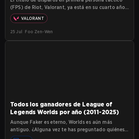
(FPS) de Riot, Valorant, ya está en su cuarto año.
Con el paso del tiempo, se han añadido nuevos
VALORANT
mapas al pool para cambiar el gameplay y
revitalizar la base de jugadores. Cada mapa de
25 Jul
Foo Zen-Wen
Valorant tiene su propia personalidad y
características que definen el gameplay en ese
mapa. Actualmente hay un total de 17 mapas
para Valorant The Range, para practicar y
entrenar a nuevos jugadores, 11 de los cuales
están reservados para el juego estándar
(Competitive/Unrated/Swiftplay). 5 para
Todos los ganadores de League of
Legends Worlds por año (2011-2025)
Aunque Faker es eterno, Worlds es aún más
antiguo. ¿Alguna vez te has preguntado quiénes
son todos los ganadores pasados de League of