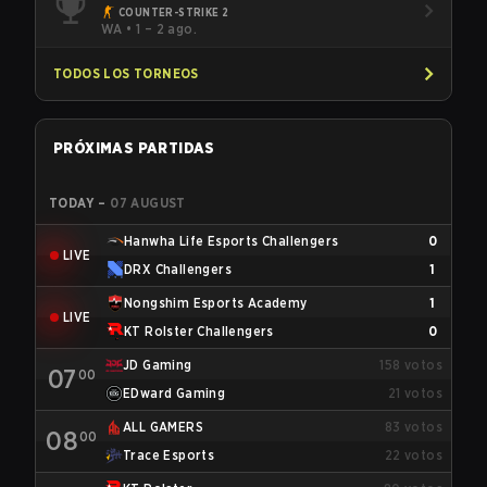
COUNTER-STRIKE 2
WA
•
1 – 2 ago.
TODOS LOS TORNEOS
PRÓXIMAS PARTIDAS
TODAY
–
07 AUGUST
Hanwha Life Esports Challengers
0
LIVE
DRX Challengers
1
Nongshim Esports Academy
1
LIVE
KT Rolster Challengers
0
JD Gaming
158
votos
07
00
EDward Gaming
21
votos
ALL GAMERS
83
votos
08
00
Trace Esports
22
votos