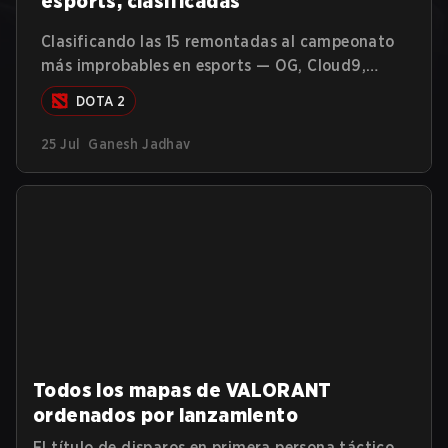
esports, clasificadas
Clasificando las 15 remontadas al campeonato
más improbables en esports — OG, Cloud9,
Team Spirit y más — por una puntuación de
DOTA 2
upset, no por vibes.
25 Jul
Ganesh Jadhav
Todos los mapas de VALORANT
ordenados por lanzamiento
El título de disparos en primera persona táctico