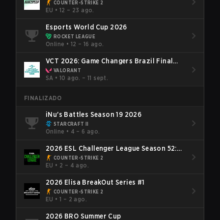
COUNTER-STRIKE 2
EU
•
12 – 23 ago.
Esports World Cup 2026
ROCKET LEAGUE
Online
•
12 – 16 ago.
VCT 2026: Game Changers Brazil Final
Stage
VALORANT
SA
•
10 ago. – 11 sept.
FINALIZADO
iNu's Battles Season 19 2026
STARCRAFT II
Online
•
4 – 6 ago.
2026 ESL Challenger League Season 52:
Europe - Cup #2
COUNTER-STRIKE 2
EU
•
2 – 4 ago.
2026 Elisa BreakOut Series #1
COUNTER-STRIKE 2
EU
•
1 – 2 ago.
2026 BRO Summer Cup