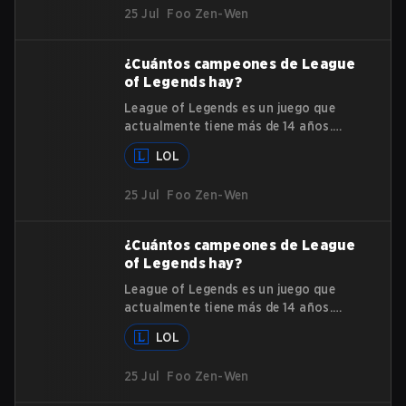
25 Jul
Foo Zen-Wen
principales videojuegos en las
industrias de esports y gaming, han
lanzado más de 150 campeones.
¿Cuántos campeones de League
of Legends hay?
League of Legends es un juego que
actualmente tiene más de 14 años.
Entonces, ¿cuántos campeones de
LOL
League of Legends hay? A lo largo de
su duración como uno de los
25 Jul
Foo Zen-Wen
principales videojuegos en las
industrias de esports y gaming, han
lanzado más de 150 campeones.
¿Cuántos campeones de League
of Legends hay?
League of Legends es un juego que
actualmente tiene más de 14 años.
Entonces, ¿cuántos campeones de
LOL
League of Legends hay? A lo largo de
su duración como uno de los
25 Jul
Foo Zen-Wen
principales videojuegos en las
industrias de esports y gaming, han