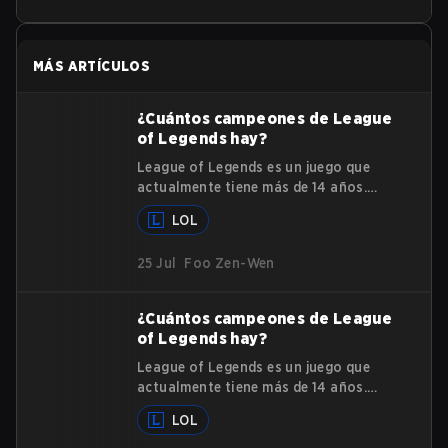
han lanzado más de 150 campeones.
MÁS ARTÍCULOS
¿Cuántos campeones de League
of Legends hay?
League of Legends es un juego que
actualmente tiene más de 14 años.
Entonces, ¿cuántos campeones de
LOL
League of Legends hay? A lo largo de
su duración como uno de los
25 Jul
Foo Zen-Wen
principales videojuegos en las
industrias de esports y gaming, han
lanzado más de 150 campeones.
¿Cuántos campeones de League
of Legends hay?
League of Legends es un juego que
actualmente tiene más de 14 años.
Entonces, ¿cuántos campeones de
LOL
League of Legends hay? A lo largo de
su duración como uno de los