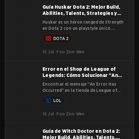
lanzado más de 150 campeones.
Guía Huskar Dota 2: Mejor Build,
Abilities, Talents, Strategies y
Lore
Huskar es un héroe ranged de Strength
en Dota 2 con un playstyle único.
Sacrifica su propia health para infligir
DOTA 2
alto damage a sus enemigos. Destaca
en early fights, pero también escala al
16 Jul
Foo Zen-Wen
late game con los items correctos. Esta
guía explica su background, core
abilities, item paths y gameplay
Error en el Shop de League of
strategies.
Legends: Cómo Solucionar "An
Error Has Occurred"
Encontrar el mensaje "An Error Has
Occurred" en la tienda de League of
Legends puede ser una experiencia
LOL
frustrante para los jugadores ansiosos
por comprar campeones, skins u otro
16 Jul
Foo Zen-Wen
contenido del juego. Esta guía
completa cubre las causas, soluciones
paso a paso y consejos esenciales para
Guía de Witch Doctor en Dota 2:
ayudarte a resolver este problema y
Mejor Build, Abilities, Talents,