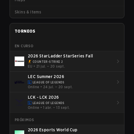
Skins & Items
TORNEOS
EN CURSO
2026 StarLadder StarSeries Fall
COUNTER-STRIKE 2
EU
•
21 jul. – 20 sept.
LEC Summer 2026
LEAGUE OF LEGENDS
Online
•
24 jul. – 20 sept.
LCK - LCK 2026
LEAGUE OF LEGENDS
Online
•
1 abr. – 13 sept.
PRÓXIMOS
2026 Esports World Cup