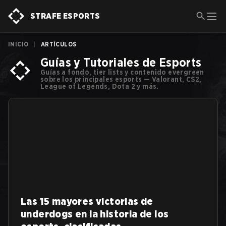
STRAFE ESPORTS
INICIO
|
ARTÍCULOS
Guías y Tutoriales de Esports
Guías a fondo, tier lists y contenido evergreen
sobre los principales esports — Valorant, CS2,
League of Legends, Dota 2 y más.
Las 15 mayores victorias de
underdogs en la historia de los