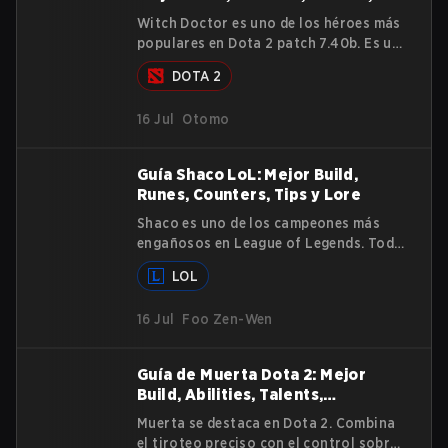
volver a disfrutar de tu juego.
Strategies y Lore
Witch Doctor es uno de los héroes más
populares en Dota 2 patch 7.40b. Es un
laner fuerte, inflige un daño fantástico
DOTA 2
todo el juego y sostiene a su team. En
esta guía, discutiremos cómo jugar
16 Jul
Otomo
Witch Doctor, los mejores builds y facet
choices, y cómo permanecer relevante
en late-game.
Guía Shaco LoL: Mejor Build,
Runes, Counters, Tips y Lore
Shaco es uno de los campeones más
engañosos en League of Legends. Todo
su kit está diseñado para confundir,
LOL
atrapar y eliminar rápidamente a los
oponentes. Si se juega correctamente,
16 Jul
Foo Zen-Wen
puede dominar el early game, crear
presión en todo el mapa y mantener al
enemigo adivinando hasta el final. Esta
Guía de Muerta Dota 2: Mejor
guía de Shaco en League of Legends
Build, Abilities, Talents,
explica sus habilidades, plan de juego,
Strategies y Lore
power spikes, counters y cómo jugarlo
Muerta se destaca en Dota 2. Combina
eficientemente en la jungle.
el tiroteo preciso con el control sobre