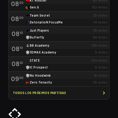
KT Rolster
80
votos
08
00
Gen.G
152
votos
Team Secret
35
votos
08
00
DetonatioN FocusMe
74
votos
Just Players
25
votos
08
10
Butterfly
64
votos
B8 Academy
105
votos
08
10
3DMAX Academy
9
votos
STATE
104
votos
08
10
IC Prospect
4
votos
No Hoodwink
16
votos
09
00
Zero Tenacity
56
votos
TODOS LOS PRÓXIMOS PARTIDAS