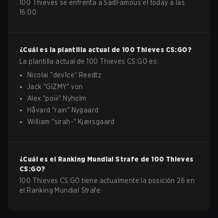
100 Thieves se enfrenta a SadFamous el today a las
16:00.
¿Cuál es la plantilla actual de
100 Thieves
CS:GO
?
La plantilla actual de
100 Thieves
CS:GO
es:
Nicolai
"
dev1ce
"
Reedtz
Jack
"
GIZMY
"
von
Alex
"
poiii
"
Nyholm
Håvard
"
rain
"
Nygaard
William
"
sirah-
"
Kjærsgaard
¿Cuál es el Ranking Mundial Strafe de
100 Thieves
CS:GO
?
100 Thieves CS:GO tiene actualmente la posición 26 en
el Ranking Mundial Strafe.