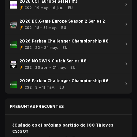
2026 CCT Europe Series #3
CS2
19 may. – 6 jun.
EU
2026 BC.Game Europe Season 2 Series 2
CS2
18 – 31 may.
EU
2026 Parken Challenger Championship #8
CS2
22 – 24 may.
EU
2026 NODWIN Clutch Series #8
CS2
30 abr. – 21 may.
EU
2026 Parken Challenger Championship #6
CS2
9 – 11 may.
EU
PREGUNTAS FRECUENTES
¿Cuándo es el próximo partido de
100 Thieves
CS:GO
?