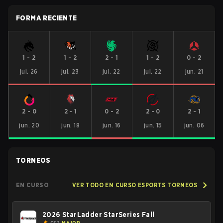
FORMA RECIENTE
1
-
2
1
-
2
2
-
1
1
-
2
0
-
2
jul. 26
jul. 23
jul. 22
jul. 22
jun. 21
2
-
0
2
-
1
0
-
2
2
-
0
2
-
1
jun. 20
jun. 18
jun. 16
jun. 15
jun. 06
TORNEOS
EN CURSO
VER TODO EN CURSO ESPORTS TORNEOS
2026 StarLadder StarSeries Fall