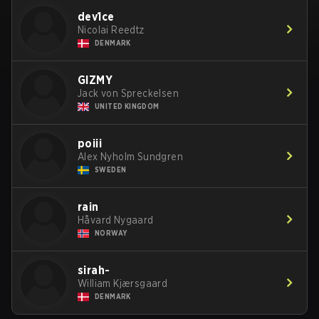
dev1ce
Nicolai Reedtz
DENMARK
GIZMY
Jack von Spreckelsen
UNITED KINGDOM
poiii
Alex Nyholm Sundgren
SWEDEN
rain
Håvard Nygaard
NORWAY
sirah-
William Kjærsgaard
DENMARK