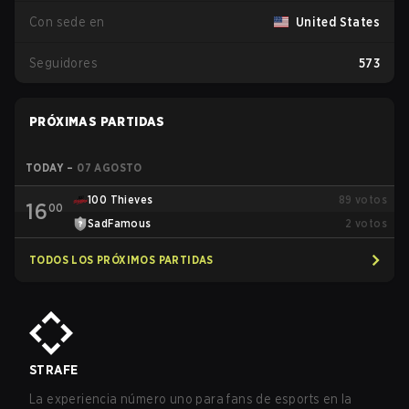
Con sede en
United States
Seguidores
573
PRÓXIMAS PARTIDAS
TODAY
–
07 AGOSTO
100 Thieves
89
votos
16
00
SadFamous
2
votos
TODOS LOS PRÓXIMOS PARTIDAS
STRAFE
La experiencia número uno para fans de esports en la