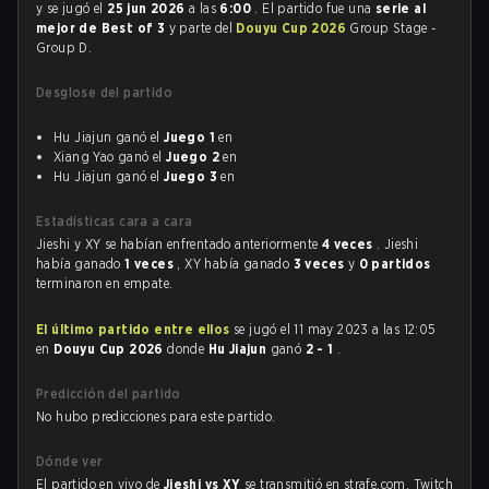
y se jugó el
25 jun 2026
a las
6:00
. El partido fue una
serie al
mejor de Best of 3
y parte del
Douyu Cup 2026
Group Stage -
Group D.
Desglose del partido
Hu Jiajun ganó el
Juego 1
en
Xiang Yao ganó el
Juego 2
en
Hu Jiajun ganó el
Juego 3
en
Estadísticas cara a cara
Jieshi y XY se habían enfrentado anteriormente
4 veces
. Jieshi
había ganado
1 veces
, XY había ganado
3 veces
y
0 partidos
terminaron en empate.
El último partido entre ellos
se jugó el 11 may 2023 a las 12:05
en
Douyu Cup 2026
donde
Hu Jiajun
ganó
2 - 1
.
Predicción del partido
No hubo predicciones para este partido.
Dónde ver
El partido en vivo de
Jieshi vs XY
se transmitió en strafe.com, Twitch