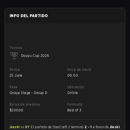
INFO DEL PARTIDO
Torneo
Douyu Cup 2026
Fecha
Hora de inicio
25 June
06:00
Fase
Ubicación
Group Stage - Group D
Online
Bolsa de premios
Formato
$
20000
Best of 3
Jieshi
vs
XY
El partido de StarCraft 2 terminó
2 - 1
a favor de
Jieshi