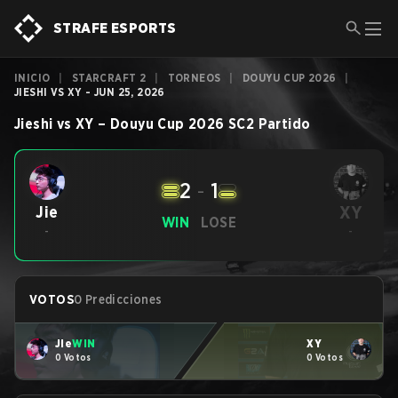
STRAFE ESPORTS
INICIO
|
STARCRAFT 2
|
TORNEOS
|
DOUYU CUP 2026
|
JIESHI VS XY - JUN 25, 2026
Jieshi
vs
XY
–
Douyu Cup 2026
SC2
Partido
2
-
1
XY
Jie
WIN
LOSE
-
-
VOTOS
0 Predicciones
Jie
WIN
XY
0 Votos
0 Votos