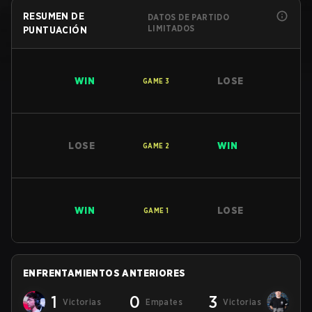
RESUMEN DE
DATOS DE PARTIDO
LIMITADOS
PUNTUACIÓN
WIN
LOSE
GAME
3
LOSE
WIN
GAME
2
WIN
LOSE
GAME
1
ENFRENTAMIENTOS ANTERIORES
1
0
3
Victorias
Empates
Victorias