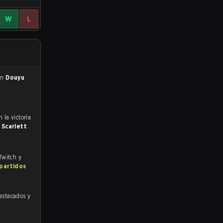
W
L
 en
Douyu
a
Scarlett
.
Twitch y
 partidos