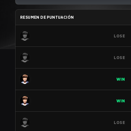
RESUMEN DE PUNTUACIÓN
LOSE
LOSE
WIN
WIN
LOSE