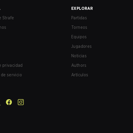
A
EXPLORAR
 Strafe
Partidas
nos
Torneos
Equipos
Jugadores
Noticias
de privacidad
Authors
de servicio
Artículos