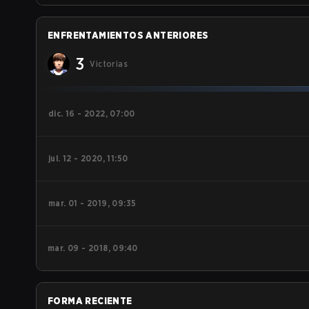
ENFRENTAMIENTOS ANTERIORES
3
Victorias
dic. 16 - 2022, 07:00
jul. 12 - 2020, 11:50
mar. 01 - 2019, 09:35
mar. 09 - 2018, 09:40
FORMA RECIENTE