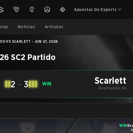
Apuestas De Esports
ores
Noticias
Artículos
OO VS SCARLETT - JUN 27, 2026
026
SC2
Partido
Scarlett
2
-
3
E
WIN
Clasificación #6
WIN
Sc
1