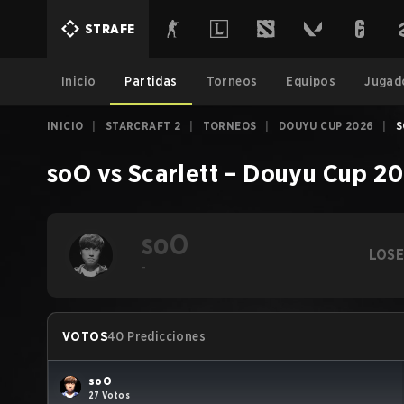
STRAFE
Inicio
Partidas
Torneos
Equipos
Jugad
INICIO
|
STARCRAFT 2
|
TORNEOS
|
DOUYU CUP 2026
|
S
soO
vs
Scarlett
–
Douyu Cup 2
soO
LOS
-
VOTOS
40 Predicciones
soO
27 Votos