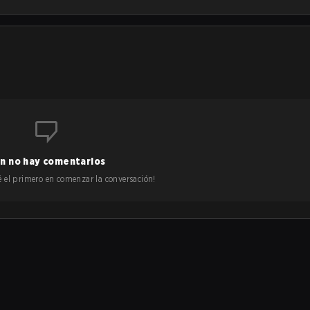
n no hay comentarios
 sé el primero en comenzar la conversación!