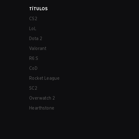
TÍTULOS
CS2
LoL
Dota 2
Valorant
R6:S
CoD
Rocket League
SC2
Overwatch 2
Hearthstone