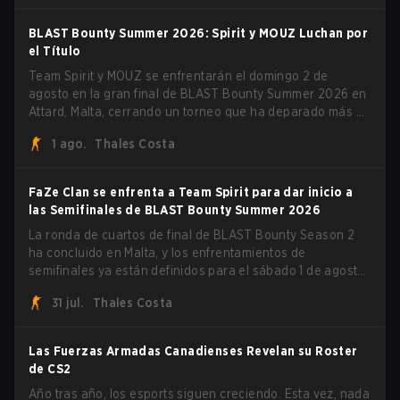
serie dominante 3-1 para levantar el trofeo BLAST Bounty
Summer 2026.
BLAST Bounty Summer 2026: Spirit y MOUZ Luchan por
el Título
Team Spirit y MOUZ se enfrentarán el domingo 2 de
agosto en la gran final de BLAST Bounty Summer 2026 en
Attard, Malta, cerrando un torneo que ha deparado más de
una sorpresa a lo largo del camino.
1 ago.
Thales Costa
FaZe Clan se enfrenta a Team Spirit para dar inicio a
las Semifinales de BLAST Bounty Summer 2026
La ronda de cuartos de final de BLAST Bounty Season 2
ha concluido en Malta, y los enfrentamientos de
semifinales ya están definidos para el sábado 1 de agosto.
FaZe Clan, Team Spirit, Astralis y MOUZ son los cuatro
31 jul.
Thales Costa
sobrevivientes que aún luchan por el trofeo, mientras que
paiN Gaming se convirtió en el último equipo eliminado de
la llave.
Las Fuerzas Armadas Canadienses Revelan su Roster
de CS2
Año tras año, los esports siguen creciendo. Esta vez, nada