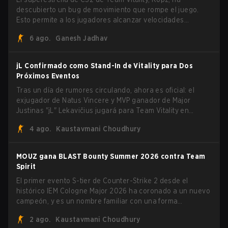
descubierto un bug de movimiento que rompe el juego.
Esto permite a los jugadores alcanzar velocidades
extremas explotando el sistema subtick.
6 ago.
Ganesh Jadhav
jL Confirmado como Stand-In de Vitality para Dos
Próximos Eventos
Tras un día de rumores circulando, ahora es oficial: el
exjugador de Natus Vincere y MVP ganador de Major
Justinas "jL" Lekavičius jugará para Team Vitality en
BLAST Open Porto y PGL Masters Bucharest. El riflero
4 ago.
Kaustavmani Choudhury
lituano dio la noticia él mismo en stream, bromeando:
"Finalmente no tengo que ocultar el hecho de que puedo
jugar con ZywOo, ropz, mezii, apEX, flameZ, MrBaldGuy",
MOUZ gana BLAST Bounty Summer 2026 contra Team
burlándose del head coach de Vitality Rémy "XTQZZZ"
Spirit
Quoniam en el proceso.
El primer evento S-tier de Counter-Strike 2 desde el
histórico IEM Cologne Major 2026 ha coronado a un nuevo
campeón, y es un nombre familiar con una forma
desconocida. MOUZ, recién salido de movimientos en el
2 ago.
Kaustavmani Choudhury
roster y cambios de roles, arrolló a Team Spirit en una