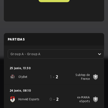
PARTIDAS
Group A - Group A
25 junio
,
13:30
Subtop de
1
-
2
OlyBet
France
24 junio
,
08:10
ex-MANA
0
-
2
Honvéd Esports
eSports