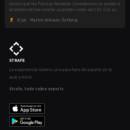
menos que las Fuerzas Armadas Canadienses se suman a
la tendencia tras revelar su primer roster de CS2. Con su
roster flameante revelado, Canadian Armed Forces se
31 jul.
Martin Arévalo-Östberg
unirá ahora a una competencia de CS para personal
militar destinada a expandir el alcance de los esports.
STRAFE
La experiencia número uno para fans de esports en la
web y móvil.
Strafe, todo sobre esports