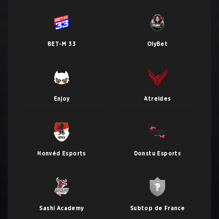
BET-M 33
OlyBet
Enjoy
Atreides
Honvéd Esports
Donstu Esports
Sashi Academy
Subtop de France