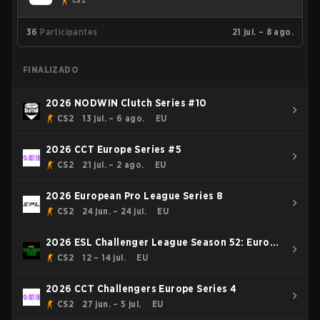
CS2
36
Participantes
21 jul. – 8 ago.
FINALIZADO
2026 NODWIN Clutch Series #10
CS2
13 jul. – 6 ago.
EU
2026 CCT Europe Series #5
CS2
21 jul. – 2 ago.
EU
2026 European Pro League Series 8
CS2
24 jun. – 24 jul.
EU
2026 ESL Challenger League Season 52: Europe
- Cup #1
CS2
12 – 14 jul.
EU
2026 CCT Challengers Europe Series 4
CS2
27 jun. – 5 jul.
EU