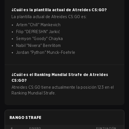
¿Cuál es la plantilla actual de
Atreides
CS:GO
?
La plantilla actual de
Atreides
CS:GO
es:
Artem
"
Chill
"
Mankevich
Filip
"
DEPRESHN
"
Jarkić
Semyon
"
Goody
"
Chayka
Nabil
"
Nivera
"
Benrlitom
Jordan
"
Python
"
Munck-Foehrle
¿Cuál es el Ranking Mundial Strafe de
Atreides
CS:GO
?
Atreides CS:GO tiene actualmente la posición 123 en el
Ranking Mundial Strafe.
RANGO STRAFE
#
EQUIPO
PUNTUACIÓN