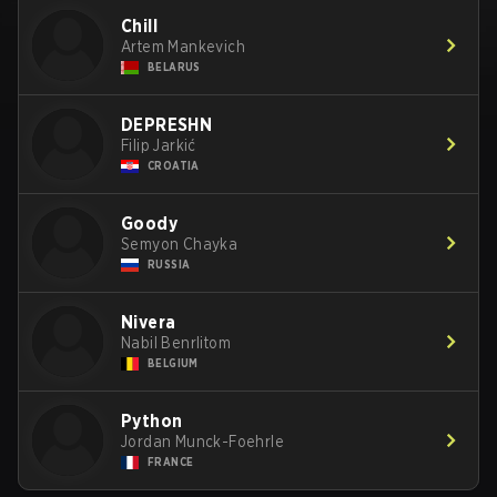
Chill
Artem Mankevich
BELARUS
DEPRESHN
Filip Jarkić
CROATIA
Goody
Semyon Chayka
RUSSIA
Nivera
Nabil Benrlitom
BELGIUM
Python
Jordan Munck-Foehrle
FRANCE