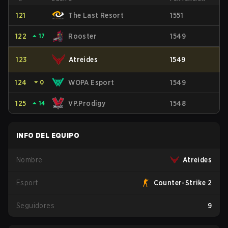
121
The Last Resort
1551
122
⏶
17
Rooster
1549
123
Atreides
1549
124
⏷
0
WOPA Esport
1549
125
⏶
14
VP.Prodigy
1548
INFO DEL EQUIPO
Nombre
Atreides
Esport
Counter-Strike 2
Seguidores
9