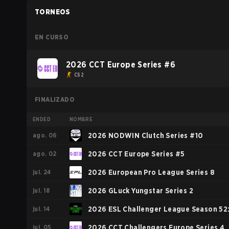
TORNEOS
EN CURSO
2026 CCT Europe Series #6
CS2
FINALIZADO
ENDED
NOMBRE
ago. 06
2026 NODWIN Clutch Series #10
ago. 02
2026 CCT Europe Series #5
jul. 24
2026 European Pro League Series 8
jul. 18
2026 GLuck Yungstar Series 2
jul. 14
2026 ESL Challenger League Season 52
jul. 05
Europe - Cup #1
2026 CCT Challengers Europe Series 4