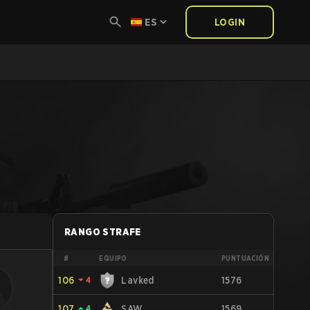
ES
LOGIN
RANGO STRAFE
#
EQUIPO
PUNTUACIÓN
106
⏷
4
Lavked
1576
107
⏶
4
SAW
1569