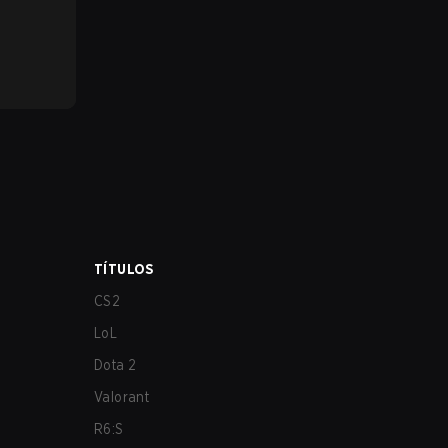
TÍTULOS
CS2
LoL
Dota 2
Valorant
R6:S