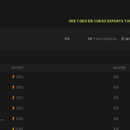
VER TODO EN CURSO ESPORTS T
EU
36
Participantes
21 ju
ESPORT
REGIÓN
EU
CS2
EU
CS2
EU
CS2
EU
CS2
EU
:
CS2
EU
CS2