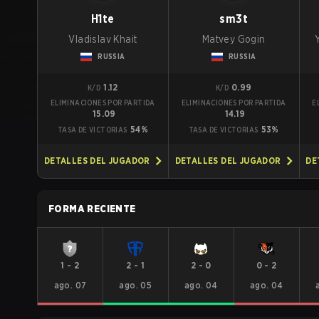
H1te
sm3t
Vladislav Khait
Matvey Gogin
RUSSIA
RUSSIA
1.12
0.99
K/D
K/D
ELIMINACIONES POR PARTIDA
ELIMINACIONES POR PARTIDA
E
15.09
14.19
54%
53%
TASA DE VICTORIAS
TASA DE VICTORIAS
DETALLES DEL JUGADOR
DETALLES DEL JUGADOR
DE
FORMA RECIENTE
1
-
2
2
-
1
2
-
0
0
-
2
ago. 07
ago. 05
ago. 04
ago. 04