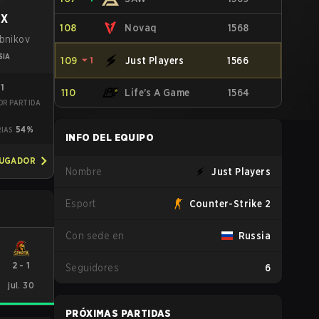
iX
108
Novaq
1568
ebnikov
SIA
109
⏷
1
Just Players
1566
01
110
Life's A Game
1564
OR PARTIDA
1
54%
RIAS
INFO DEL EQUIPO
JUGADOR
Nombre
Just Players
Esport
Counter-Strike 2
Con sede en
Russia
2
-
1
Seguidores
6
jul. 30
PRÓXIMAS PARTIDAS