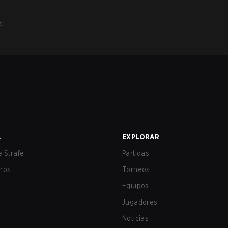
el
A
EXPLORAR
 Strafe
Partidas
nos
Torneos
Equipos
Jugadores
Noticias