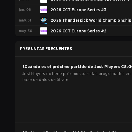
jun. 06
2026 CCT Europe Series #3
may. 31
2026 Thunderpick World Championship
may. 30
European Series #1
2026 CCT Europe Series #2
PREGUNTAS FRECUENTES
¿Cuándo es el próximo partido de
Just Players
CS:G
Just Players no tiene próximos partidas programados en 
base de datos de Strafe.