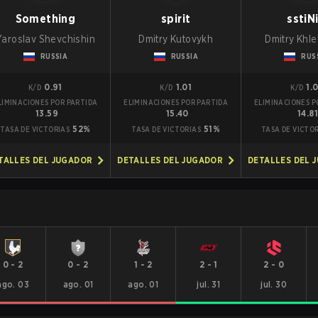
Something
spirit
sstiN
Yaroslav Shevchishin
Dmitry Kutovykh
Dmitry Khl
RUSSIA
RUSSIA
RUS
0.91
1.01
1.
K/D
K/D
K/D
LIMINACIONES POR PARTIDA
ELIMINACIONES POR PARTIDA
ELIMINACIONES P
13.59
15.40
14.8
52%
51%
TASA DE VICTORIAS
TASA DE VICTORIAS
TASA DE VICTO
TALLES DEL JUGADOR
DETALLES DEL JUGADOR
DETALLES DEL 
0
-
2
0
-
2
1
-
2
2
-
1
2
-
0
ago. 03
ago. 01
ago. 01
jul. 31
jul. 30