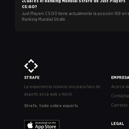
¿Cuál es el Ranking Mundial Strafe de
Just Players
CS:GO
?
Just Players CS:GO tiene actualmente la posición 109 en 
Ranking Mundial Strafe.
STRAFE
EMPRES
La experiencia número uno para fans de
Acerca de
esports en la web y móvil.
Contácta
Carreras
Strafe, todo sobre esports
LEGAL