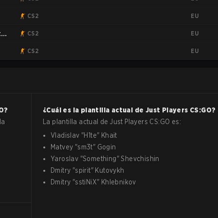
EU
CS2
EU
:
CS2
EU
CS2
O
?
¿Cuál es la plantilla actual de
Just Players
CS:GO
?
la
La plantilla actual de
Just Players
CS:GO
es:
Vladislav
"
H1te
"
Khait
Matvey
"
sm3t
"
Gogin
Yaroslav
"
Something
"
Shevchishin
Dmitry
"
spirit
"
Kutovykh
Dmitry
"
sstiNiX
"
Khlebnikov