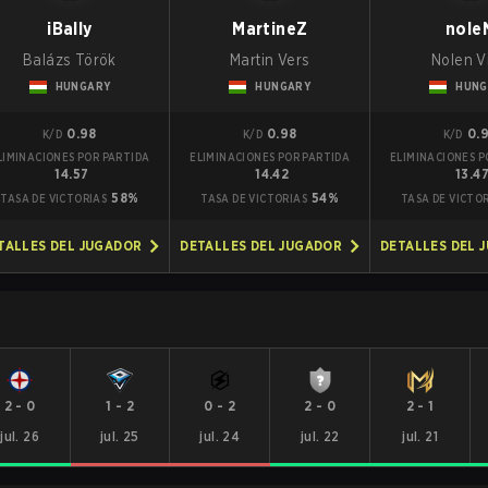
iBally
MartineZ
nole
Balázs Török
Martin Vers
Nolen V
HUNGARY
HUNGARY
HUNG
0.98
0.98
0.
K/D
K/D
K/D
LIMINACIONES POR PARTIDA
ELIMINACIONES POR PARTIDA
ELIMINACIONES P
14.57
14.42
13.4
58%
54%
TASA DE VICTORIAS
TASA DE VICTORIAS
TASA DE VICTO
TALLES DEL JUGADOR
DETALLES DEL JUGADOR
DETALLES DEL 
2
-
0
1
-
2
0
-
2
2
-
0
2
-
1
jul. 26
jul. 25
jul. 24
jul. 22
jul. 21