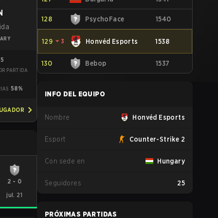
N
128
PsychoFace
1540
ida
ARY
129
⏷
3
Honvéd Esports
1538
95
130
Bebop
1537
OR PARTIDA
7
58%
RIAS
INFO DEL EQUIPO
JUGADOR
Nombre
Honvéd Esports
Esport
Counter-Strike 2
Con sede en
Hungary
2
-
0
Seguidores
25
jul. 21
PRÓXIMAS PARTIDAS