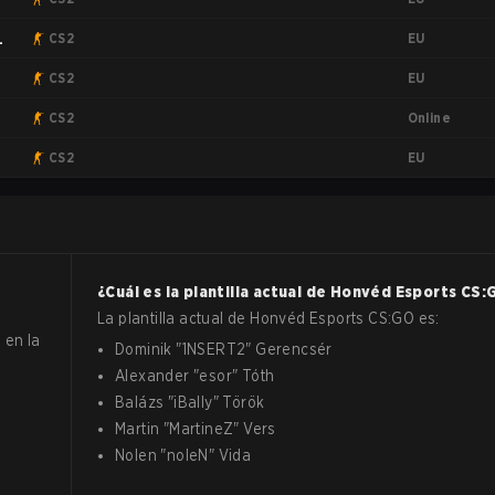
EU
CS2
EU
CS2
Online
CS2
EU
CS2
¿Cuál es la plantilla actual de
Honvéd Esports
CS:
La plantilla actual de
Honvéd Esports
CS:GO
es:
 en la
Dominik
"
1NSERT2
"
Gerencsér
Alexander
"
esor
"
Tóth
Balázs
"
iBally
"
Török
Martin
"
MartineZ
"
Vers
Nolen
"
noleN
"
Vida