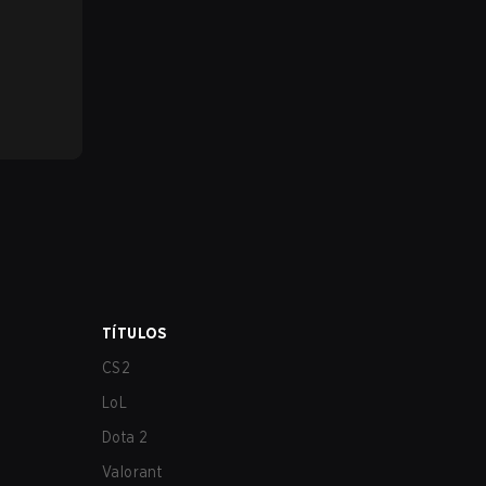
TÍTULOS
CS2
LoL
Dota 2
Valorant