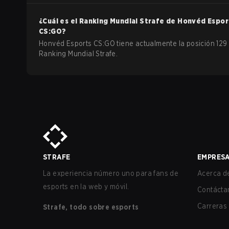
¿Cuál es el Ranking Mundial Strafe de
Honvéd Espor
CS:GO
?
Honvéd Esports CS:GO tiene actualmente la posición 129 
Ranking Mundial Strafe.
STRAFE
EMPRES
La experiencia número uno para fans de
Acerca de
esports en la web y móvil.
Contácta
Carreras
Strafe, todo sobre esports