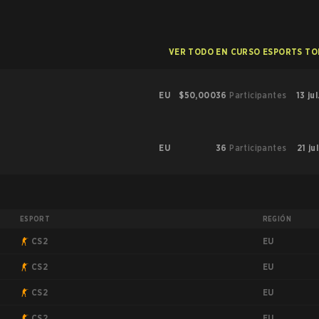
VER TODO EN CURSO ESPORTS T
EU
$50,000
36
Participantes
13 ju
EU
36
Participantes
21 ju
ESPORT
REGIÓN
EU
CS2
EU
CS2
EU
CS2
EU
CS2