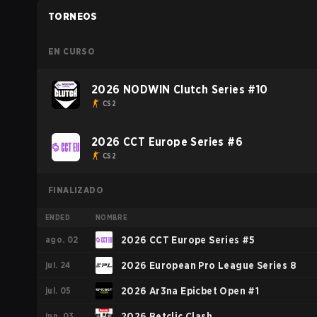
TORNEOS
EN CURSO
2026 NODWIN Clutch Series #10
CS2
2026 CCT Europe Series #6
CS2
FINALIZADO
ENDED
NOMBRE
ago. 02
2026 CCT Europe Series #5
jul. 24
2026 European Pro League Series 8
jul. 05
2026 Ar3na Epicbet Open #1
jun. 03
2026 Betclic Clash