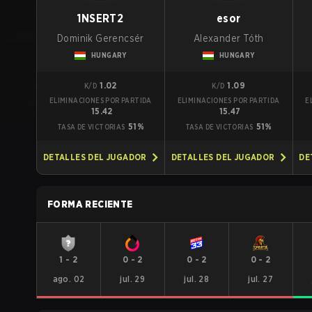
1NSERT2
esor
Dominik Gerencsér
Alexander Tóth
HUNGARY
HUNGARY
1.02
1.09
K/D
K/D
ELIMINACIONES POR PARTIDA
ELIMINACIONES POR PARTIDA
E
15.42
15.47
51%
51%
TASA DE VICTORIAS
TASA DE VICTORIAS
DETALLES DEL JUGADOR
DETALLES DEL JUGADOR
DE
FORMA RECIENTE
1
-
2
0
-
2
0
-
2
0
-
2
ago. 02
jul. 29
jul. 28
jul. 27