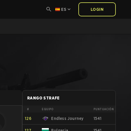
ES
LOGIN
RANGO STRAFE
#
EQUIPO
PUNTUACIÓN
126
Endless Journey
1541
127
Bulgaria
1541