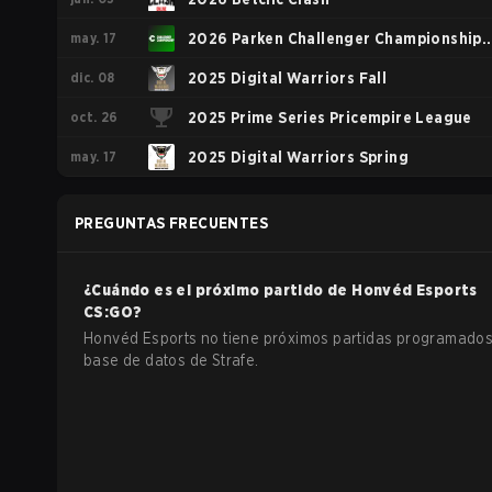
may. 17
2026 Parken Challenger Championship
dic. 08
#7
2025 Digital Warriors Fall
oct. 26
2025 Prime Series Pricempire League
may. 17
2025 Digital Warriors Spring
PREGUNTAS FRECUENTES
¿Cuándo es el próximo partido de
Honvéd Esports
CS:GO
?
Honvéd Esports no tiene próximos partidas programados
base de datos de Strafe.