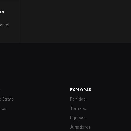
ts
en el
A
EXPLORAR
 Strafe
Partidas
nos
Torneos
Equipos
Jugadores