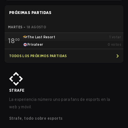
PRÓXIMAS PARTIDAS
MARTES
–
18 AGOSTO
The Last Resort
1
votar
18
00
Privateer
0
votos
TODOS LOS PRÓXIMOS PARTIDAS
STRAFE
La experiencia número uno para fans de esports en la
web y móvil.
Strafe, todo sobre esports