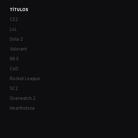
TÍTULOS
CS2
LoL
Dota 2
Valorant
R6:S
CoD
Rocket League
SC2
Overwatch 2
Hearthstone