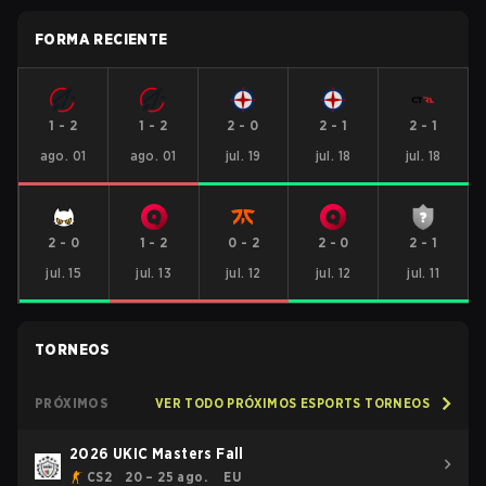
FORMA RECIENTE
1
-
2
1
-
2
2
-
0
2
-
1
2
-
1
ago. 01
ago. 01
jul. 19
jul. 18
jul. 18
2
-
0
1
-
2
0
-
2
2
-
0
2
-
1
jul. 15
jul. 13
jul. 12
jul. 12
jul. 11
TORNEOS
PRÓXIMOS
VER TODO PRÓXIMOS ESPORTS TORNEOS
2026 UKIC Masters Fall
CS2
20 – 25 ago.
EU