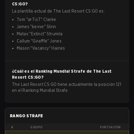
CS:GO
?
La plantilla actual de
The Last Resort
CS:GO
es:
Tom
"
arTisT
"
Clarke
James
"
bevve
"
Slinn
Matas
"
Extinct
"
Strumila
Callum
"
Girafffe
"
Jones
Mason
"
Vacancy
"
Haines
¿Cuál es el Ranking Mundial Strafe de
The Last
Resort
CS:GO
?
The Last Resort CS:GO tiene actualmente la posición 121
en el Ranking Mundial Strafe.
RANGO STRAFE
#
EQUIPO
PUNTUACIÓN