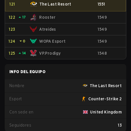
121
The Last Resort
1551
122
⏶
17
Rooster
1549
123
Atreides
1549
124
⏷
0
WOPA Esport
1549
125
⏶
14
VP.Prodigy
1548
INFO DEL EQUIPO
Nombre
The Last Resort
Esport
Counter-Strike 2
Con sede en
United Kingdom
Seguidores
13