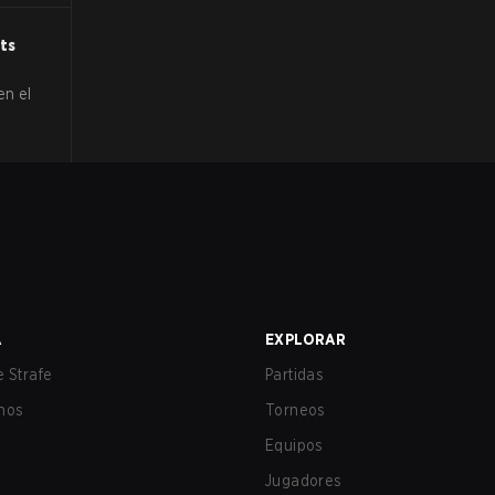
ts
en el
A
EXPLORAR
 Strafe
Partidas
nos
Torneos
Equipos
Jugadores