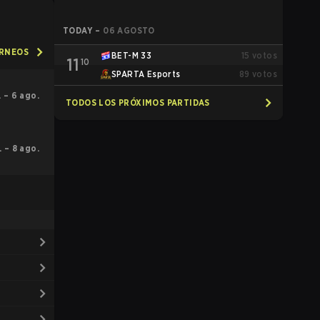
TODAY
–
06 AGOSTO
ORNEOS
BET-M 33
15
votos
11
10
SPARTA Esports
89
votos
l. – 6 ago.
TODOS LOS PRÓXIMOS PARTIDAS
l. – 8 ago.