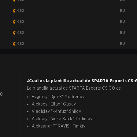
EU
CS2
EU
CS2
EU
CS2
EU
CS2
¿Cuál es la plantilla actual de
SPARTA Esports
CS:
La plantilla actual de
SPARTA Esports
CS:GO
es:
0.
Evgeniy
"
Djon8
"
Mudrenov
Aleksey
"
El1an
"
Gusev
Vladislav
"
k4nfuz
"
Shilov
Aleksey
"
NickelBack
"
Trofimov
Aleksandr
"
TRAVIS
"
Timkiv