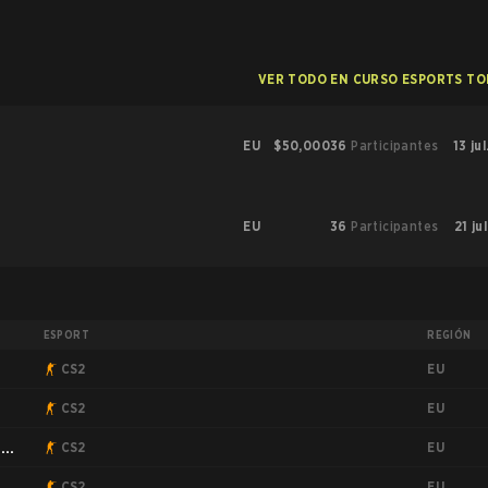
VER TODO EN CURSO ESPORTS T
EU
$50,000
36
Participantes
13 ju
EU
36
Participantes
21 ju
ESPORT
REGIÓN
EU
CS2
EU
CS2
EU
:
CS2
EU
CS2