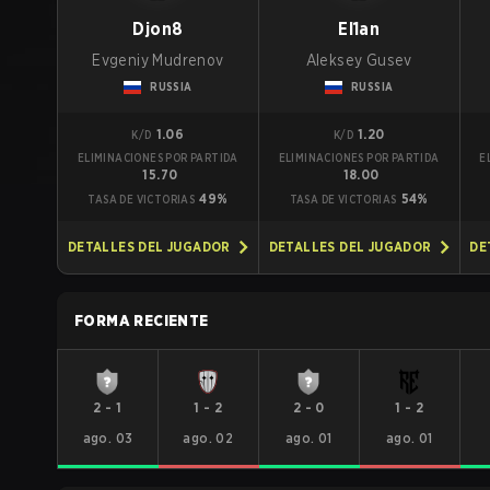
Djon8
El1an
Evgeniy Mudrenov
Aleksey Gusev
RUSSIA
RUSSIA
1.06
1.20
K/D
K/D
ELIMINACIONES POR PARTIDA
ELIMINACIONES POR PARTIDA
E
15.70
18.00
49%
54%
TASA DE VICTORIAS
TASA DE VICTORIAS
DETALLES DEL JUGADOR
DETALLES DEL JUGADOR
DE
FORMA RECIENTE
2
-
1
1
-
2
2
-
0
1
-
2
ago. 03
ago. 02
ago. 01
ago. 01