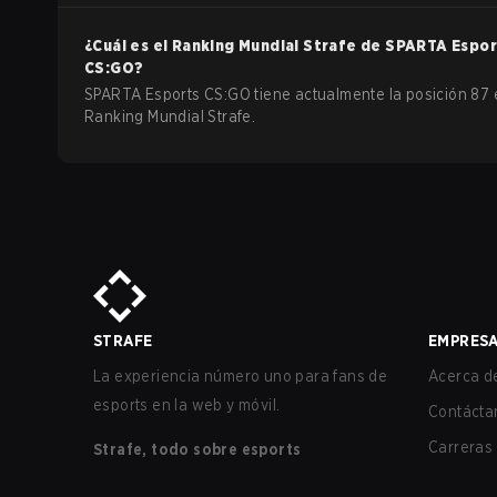
¿Cuál es el Ranking Mundial Strafe de
SPARTA Espor
CS:GO
?
SPARTA Esports CS:GO tiene actualmente la posición 87 
Ranking Mundial Strafe.
STRAFE
EMPRES
La experiencia número uno para fans de
Acerca de
esports en la web y móvil.
Contácta
Carreras
Strafe, todo sobre esports