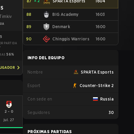
87
⏶
2
SPARTA Esports
1604
IS
88
BIG Academy
1603
Timkiv
SIA
89
Denmark
1600
05
90
Chinggis Warriors
1600
OR PARTIDA
7
56%
RIAS
INFO DEL EQUIPO
JUGADOR
Nombre
SPARTA Esports
Esport
Counter-Strike 2
Con sede en
Russia
2
-
0
Seguidores
30
jul. 27
PRÓXIMAS PARTIDAS