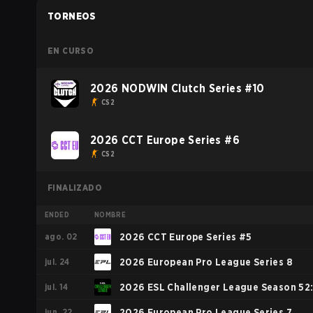
TORNEOS
EN CURSO
2026 NODWIN Clutch Series #10
CS2
2026 CCT Europe Series #6
CS2
FINALIZADO
ENDED
NOMBRE
ago. 02
2026 CCT Europe Series #5
jul. 24
2026 European Pro League Series 8
jul. 14
2026 ESL Challenger League Season 52
jun. 22
Europe - Cup #1
2026 European Pro League Series 7