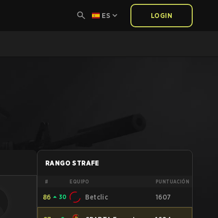
ES
LOGIN
RANGO STRAFE
#
EQUIPO
PUNTUACIÓN
86
⏶
30
Betclic
1607