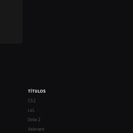
TÍTULOS
CS2
LoL
Dota 2
Valorant