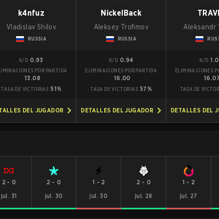
k4nfuz
NickelBack
TRAV
Vladislav Shilov
Aleksey Trofimov
Aleksandr 
RUSSIA
RUSSIA
RUS
0.93
0.94
1.
K/D
K/D
K/D
LIMINACIONES POR PARTIDA
ELIMINACIONES POR PARTIDA
ELIMINACIONES P
13.08
16.00
16.0
51%
57%
TASA DE VICTORIAS
TASA DE VICTORIAS
TASA DE VICTO
TALLES DEL JUGADOR
DETALLES DEL JUGADOR
DETALLES DEL 
2
-
0
2
-
0
1
-
2
2
-
0
1
-
2
jul. 31
jul. 30
jul. 30
jul. 28
jul. 27