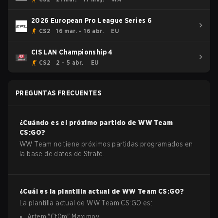
2026 European Pro League Series 6
CS2
16 mar. – 16 abr.
EU
CIS LAN Championship 4
CS2
2 – 5 abr.
EU
PREGUNTAS FRECUENTES
¿Cuándo es el próximo partido de
WW Team
CS:GO
?
WW Team no tiene próximos partidas programados en
la base de datos de Strafe.
¿Cuál es la plantilla actual de
WW Team
CS:GO
?
La plantilla actual de
WW Team
CS:GO
es:
Artem
"
Ct0m
"
Maximov