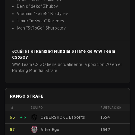
Denis
"
deko
"
Zhukov
Vladimir
"
kelieN
"
Boldyrev
Timur
"
m3wsu
"
Korenev
Ivan
"
StRoGo
"
Shurpatov
¿Cuál es el Ranking Mundial Strafe de
WW Team
CS:GO
?
WW Team CS:GO tiene actualmente la posición 70 en el
Ranking Mundial Strafe.
RANGO STRAFE
#
EQUIPO
PUNTUACIÓN
66
⏶
6
CYBERSHOKE Esports
1654
67
Alter Ego
1647