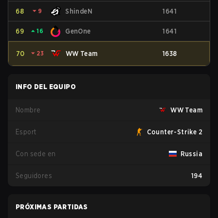
68
⏷
9
ShindeN
1641
69
⏶
16
GenOne
1641
70
⏷
23
WW Team
1638
INFO DEL EQUIPO
Nombre
WW Team
Esport
Counter-Strike 2
Con sede en
Russia
Seguidores
194
PRÓXIMAS PARTIDAS