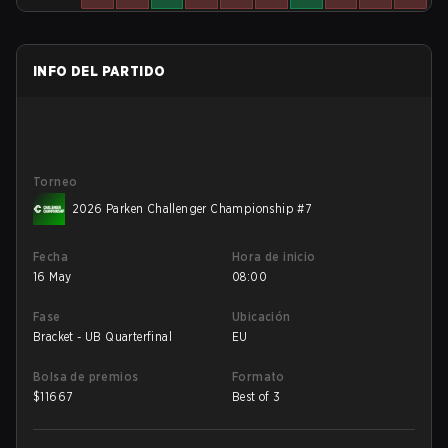
INFO DEL PARTIDO
Torneo
2026 Parken Challenger Championship #7
Fecha
Hora de inicio
16 May
08:00
Fase
Ubicación
Bracket - UB Quarterfinal
EU
Bolsa de premios
Formato
$
11667
Best of 3