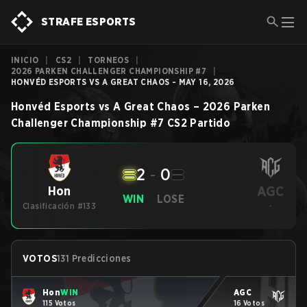
STRAFE ESPORTS
INICIO
|
CS2
|
TORNEOS
|
2026 PARKEN CHALLENGER CHAMPIONSHIP #7
|
HONVÉD ESPORTS VS A GREAT CHAOS - MAY 16, 2026
Honvéd Esports
vs
A Great Chaos
–
2026 Parken
Challenger Championship #7
CS2
Partido
2
-
0
AGC
Hon
WIN
LOSE
Clasificación #133
-
VOTOS
131 Predicciones
Hon
WIN
AGC
115 Votos
16 Votos