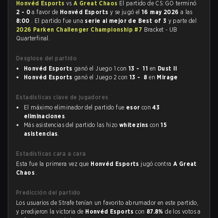
Honvéd Esports
vs
A Great Chaos
El partido de CS:GO terminó
2 - 0
a favor de
Honvéd Esports
y se jugó el
16 may 2026
a las
8:00
. El partido fue una
serie al mejor de Best of 3
y parte del
2026 Parken Challenger Championship #7
Bracket - UB
Quarterfinal.
Desglose del partido
Honvéd Esports
ganó el Juego 1 con
13 - 11
en
Dust II
Honvéd Esports
ganó el Juego 2 con
13 - 8
en
Mirage
Estadísticas clave de jugadores
El máximo eliminador del partido fue
esor
con
43
eliminaciones
.
Más asistencias del partido las hizo
whitezins
con
15
asistencias
.
Estadísticas cara a cara
Esta fue la primera vez que
Honvéd Esports
jugó contra
A Great
Chaos
.
Predicción del partido
Los usuarios de Strafe tenían un favorito abrumador en este partido,
y predijeron la victoria de
Honvéd Esports
con
87.8%
de los votos a