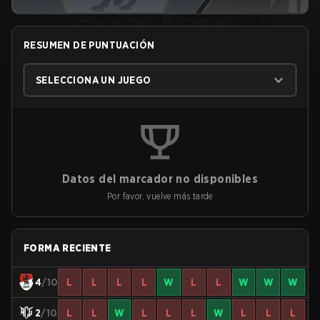
RESUMEN DE PUNTUACIÓN
SELECCIONA UN JUEGO
Datos del marcador no disponibles
Por favor, vuelve más tarde
FORMA RECIENTE
4
/10
L
L
L
L
W
L
L
W
W
W
2
/10
L
L
W
L
L
L
W
L
L
L