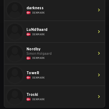
darkness
DENMARK
LuNd9aard
DENMARK
Nordby
Simon Holgaard
DENMARK
ToweR
DENMARK
Troski
DENMARK