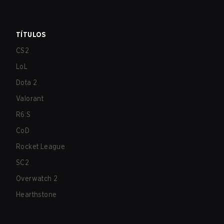
TÍTULOS
CS2
LoL
Dota 2
Valorant
R6:S
CoD
Rocket League
SC2
Overwatch 2
Hearthstone