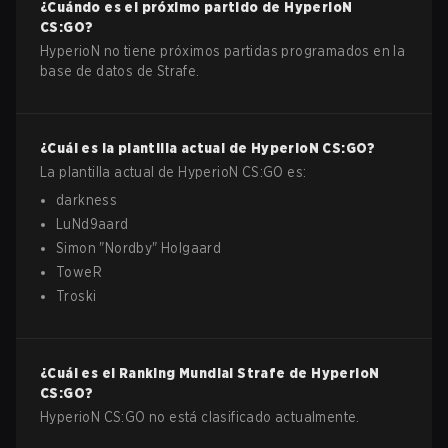
¿Cuándo es el próximo partido de
HyperioN
CS:GO
?
HyperioN no tiene próximos partidas programados en la
base de datos de Strafe.
¿Cuál es la plantilla actual de
HyperioN
CS:GO
?
La plantilla actual de
HyperioN
CS:GO
es:
darkness
LuNd9aard
Simon
"
Nordby
"
Holgaard
ToweR
Troski
¿Cuál es el Ranking Mundial Strafe de
HyperioN
CS:GO
?
HyperioN CS:GO no está clasificado actualmente.