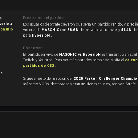
Predicción del partido
de
serie al
Los usuarios de Strafe creyeron que sería un partido reñido, y predijeron la
ionship
victoria de
MASONIC
con
58.6%
de los votos a su favor y
41.4%
de 
para
HyperioN
.
Dónde ver
El partido en vivo de
MASONIC vs HyperioN
se transmitió en stra
Twitch y Youtube. Para ver más partidos como este, visita el
calend
partidos de CS2
.
es
.
Sigue el resto de la acción del
2026 Parken Challenger Champio
así como VODs, destacados y transmisiones en vivo, todo en Strafe.