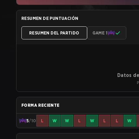
RESUMEN DE PUNTUACIÓN
RESUMEN DEL PARTIDO
GAME 1
Datos de
P
FORMA RECIENTE
5
/10
L
W
W
L
W
L
L
W