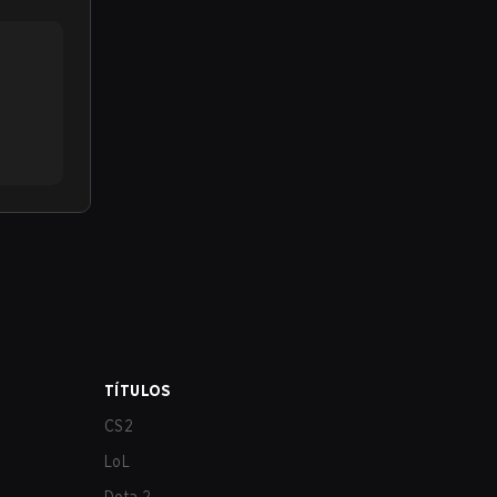
TÍTULOS
CS2
LoL