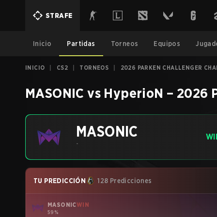
STRAFE
Inicio
Partidas
Torneos
Equipos
Jugad
INICIO
|
CS2
|
TORNEOS
|
2026 PARKEN CHALLENGER CHA
MASONIC
vs
HyperioN
–
2026 
MASONIC
WI
-
TU PREDICCIÓN
128 Predicciones
MASONIC
WIN
59%