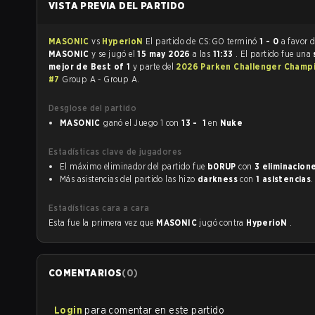
VISTA PREVIA DEL PARTIDO
MASONIC
vs
HyperioN
El partido de CS:GO terminó
1 - 0
a favor 
MASONIC
y se jugó el
15 may 2026
a las
11:33
. El partido fue una
mejor de Best of 1
y parte del
2026 Parken Challenger Champ
#7
Group A - Group A.
Desglose del partido
MASONIC
ganó el Juego 1 con
13 - 1
en
Nuke
Estadísticas clave de jugadores
El máximo eliminador del partido fue
b0RUP
con
3 eliminacion
Más asistencias del partido las hizo
darkness
con
1 asistencias
.
Estadísticas cara a cara
Esta fue la primera vez que
MASONIC
jugó contra
HyperioN
.
COMENTARIOS
(
0
)
Login
para comentar en este partido