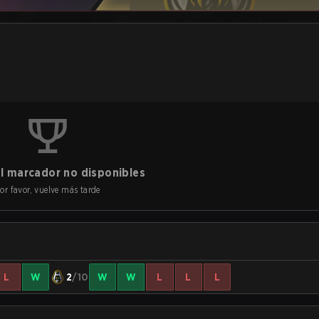
l marcador no disponibles
or favor, vuelve más tarde
L
W
2
/10
W
W
L
L
L