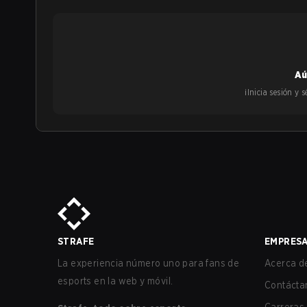
Aú
¡Inicia sesión y
STRAFE
EMPRES
La experiencia número uno para fans de
Acerca de
esports en la web y móvil.
Contácta