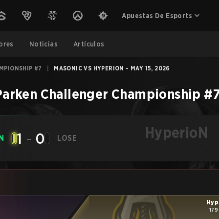
Apuestas De Esports
ores
Noticias
Artículos
MPIONSHIP #7
|
MASONIC VS HYPERION - MAY 15, 2026
Parken Challenger Championship #
HyperioN
1
-
0
N
LOSE
-
Hyp
179