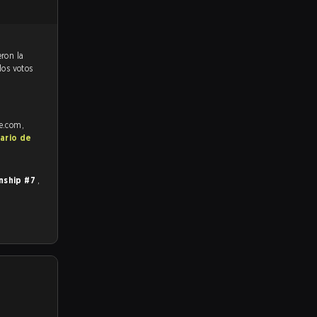
los votos
fe.com,
ario de
nship #7
,