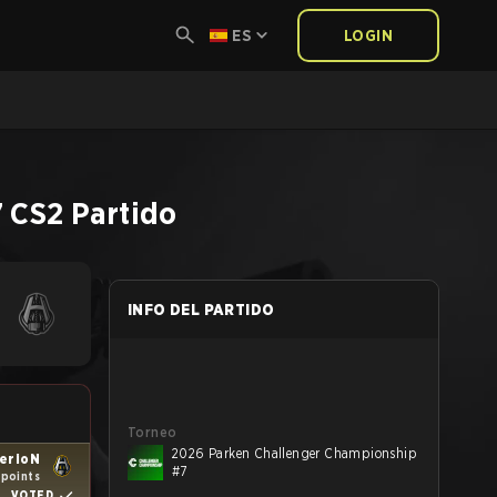
ES
LOGIN
7
CS2
Partido
INFO DEL PARTIDO
Torneo
2026 Parken Challenger Championship
erioN
#7
 points
VOTED