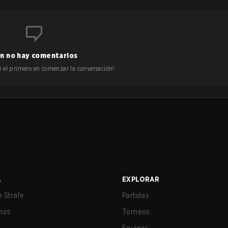
n no hay comentarios
 sé el primero en comenzar la conversación!
A
EXPLORAR
 Strafe
Partidas
nos
Torneos