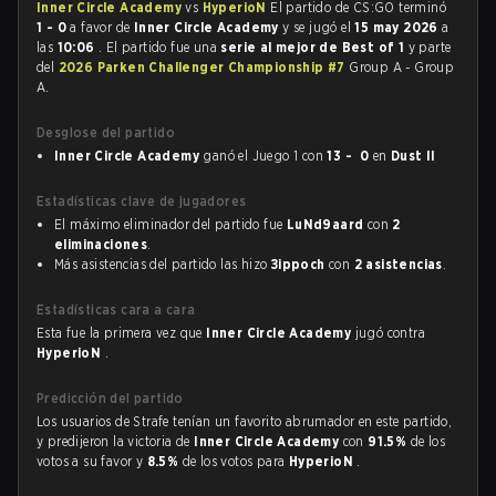
Inner Circle Academy
vs
HyperioN
El partido de CS:GO terminó
1 - 0
a favor de
Inner Circle Academy
y se jugó el
15 may 2026
a
las
10:06
. El partido fue una
serie al mejor de Best of 1
y parte
del
2026 Parken Challenger Championship #7
Group A - Group
A.
Desglose del partido
Inner Circle Academy
ganó el Juego 1 con
13 - 0
en
Dust II
Estadísticas clave de jugadores
El máximo eliminador del partido fue
LuNd9aard
con
2
eliminaciones
.
Más asistencias del partido las hizo
Зippoch
con
2 asistencias
.
Estadísticas cara a cara
Esta fue la primera vez que
Inner Circle Academy
jugó contra
HyperioN
.
Predicción del partido
Los usuarios de Strafe tenían un favorito abrumador en este partido,
y predijeron la victoria de
Inner Circle Academy
con
91.5%
de los
votos a su favor y
8.5%
de los votos para
HyperioN
.