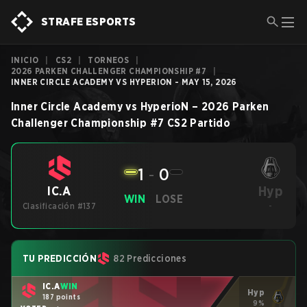
STRAFE ESPORTS
INICIO
|
CS2
|
TORNEOS
|
2026 PARKEN CHALLENGER CHAMPIONSHIP #7
|
INNER CIRCLE ACADEMY VS HYPERION - MAY 15, 2026
Inner Circle Academy
vs
HyperioN
–
2026 Parken
Challenger Championship #7
CS2
Partido
1
-
0
Hyp
IC.A
WIN
LOSE
Clasificación #137
-
TU PREDICCIÓN
82 Predicciones
IC.A
WIN
Hyp
187 points
9%