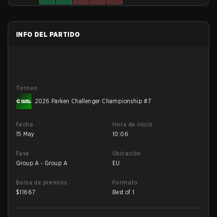
INFO DEL PARTIDO
Torneo
2026 Parken Challenger Championship #7
Fecha
Hora de inicio
15 May
10:06
Fase
Ubicación
Group A - Group A
EU
Bolsa de premios
Formato
$
11667
Best of 1