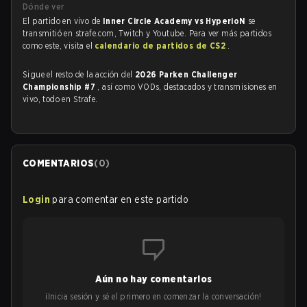
Dónde ver
El partido en vivo de
Inner Circle Academy vs HyperioN
se
transmitió en strafe.com, Twitch y Youtube. Para ver más partidos
como este, visita el
calendario de partidos de CS2
.
Sigue el resto de la acción del
2026 Parken Challenger
Championship #7
, así como VODs, destacados y transmisiones en
vivo, todo en Strafe.
COMENTARIOS
(
0
)
Login
para comentar en este partido
Aún no hay comentarios
¡Inicia sesión y sé el primero en comenzar la conversación!