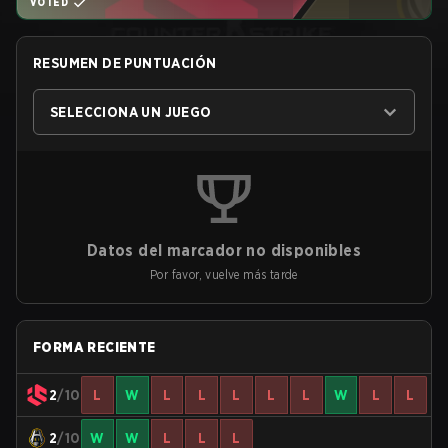
VOTED
RESUMEN DE PUNTUACIÓN
SELECCIONA UN JUEGO
Datos del marcador no disponibles
Por favor, vuelve más tarde
FORMA RECIENTE
2
/10
L
W
L
L
L
L
L
W
L
L
2
/10
W
W
L
L
L