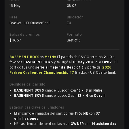
16 May
08:02
Fase
Ubicación
Bracket - UB Quarterfinal
EU
Bolsa de premios
Formato
$
11667
Best of 3
BASEMENT BOYS
vs
Matrix
El partido de CS:GO terminó
2 - 0
a
favor de
BASEMENT BOYS
y se jugó el
16 may 2026
a las
8:02
. El
partido fue una
serie al mejor de Best of 3
y parte del
2026
Parken Challenger Championship #7
Bracket - UB Quarterfinal.
Desglose del partido
BASEMENT BOYS
ganó el Juego 1 con
13 - 8
en
Nuke
BASEMENT BOYS
ganó el Juego 2 con
13 - 6
en
Dust II
Estadísticas clave de jugadores
El máximo eliminador del partido fue
Tr0ublE
con
37
eliminaciones
.
Más asistencias del partido las hizo
OWNER
con
14 asistencias
.