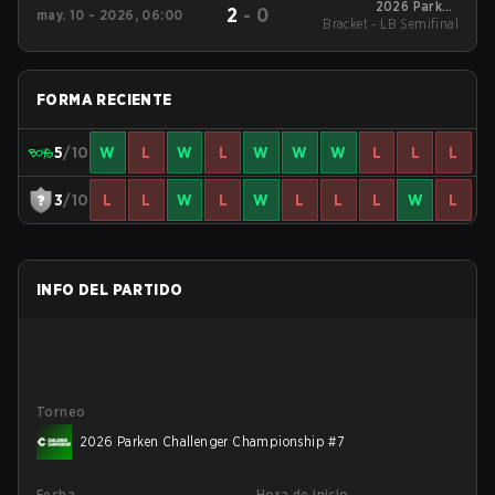
2026 Parken
2
-
0
may. 10 - 2026, 06:00
Bracket - LB Semifinal
Challenger
Championship #6
FORMA RECIENTE
5
/10
W
L
W
L
W
W
W
L
L
L
3
/10
L
L
W
L
W
L
L
L
W
L
INFO DEL PARTIDO
Torneo
2026 Parken Challenger Championship #7
Fecha
Hora de inicio