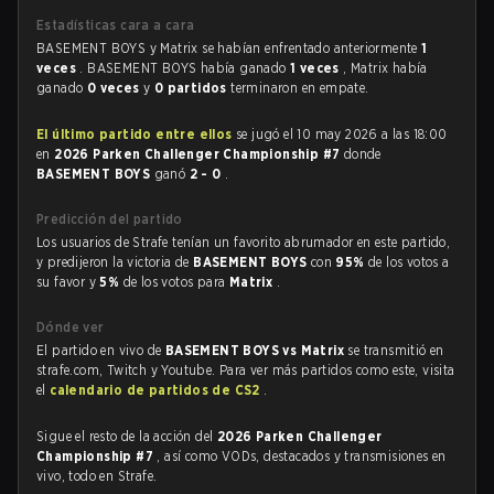
Estadísticas cara a cara
BASEMENT BOYS y Matrix se habían enfrentado anteriormente
1
veces
. BASEMENT BOYS había ganado
1 veces
, Matrix había
ganado
0 veces
y
0 partidos
terminaron en empate.
El último partido entre ellos
se jugó el 10 may 2026 a las 18:00
en
2026 Parken Challenger Championship #7
donde
BASEMENT BOYS
ganó
2 - 0
.
Predicción del partido
Los usuarios de Strafe tenían un favorito abrumador en este partido,
y predijeron la victoria de
BASEMENT BOYS
con
95%
de los votos a
su favor y
5%
de los votos para
Matrix
.
Dónde ver
El partido en vivo de
BASEMENT BOYS vs Matrix
se transmitió en
strafe.com, Twitch y Youtube. Para ver más partidos como este, visita
el
calendario de partidos de CS2
.
Sigue el resto de la acción del
2026 Parken Challenger
Championship #7
, así como VODs, destacados y transmisiones en
vivo, todo en Strafe.