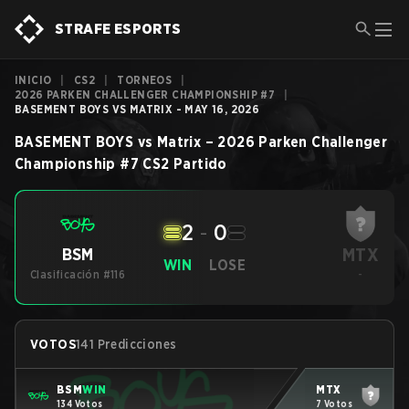
STRAFE ESPORTS
INICIO
|
CS2
|
TORNEOS
|
2026 PARKEN CHALLENGER CHAMPIONSHIP #7
|
BASEMENT BOYS VS MATRIX - MAY 16, 2026
BASEMENT BOYS
vs
Matrix
–
2026 Parken Challenger
Championship #7
CS2
Partido
2
-
0
MTX
BSM
WIN
LOSE
Clasificación #116
-
VOTOS
141 Predicciones
BSM
WIN
MTX
134 Votos
7 Votos