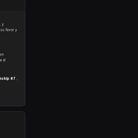
 su favor y
 en
a el
nship #7
,