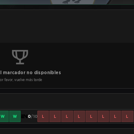
l marcador no disponibles
or favor, vuelve más tarde
W
W
0
/10
L
L
L
L
L
L
L
L