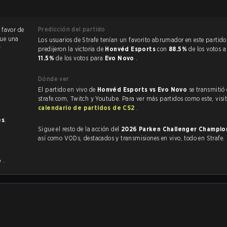
Predicción del partido
 favor de
fue una
Los usuarios de Strafe tenían un favorito abrumador en este partido, y
r
predijeron la victoria de
Honvéd Esports
con
88.5%
de los votos a
11.5%
de los votos para
Evo Novo
.
Dónde ver
El partido en vivo de
Honvéd Esports vs Evo Novo
se transmitió
strafe.com, Twitch y Youtube. Para ver más partidos como este, visit
calendario de partidos de CS2
.
es
.
Sigue el resto de la acción del
2026 Parken Challenger Champio
así como VODs, destacados y transmisiones en vivo, todo en Strafe.
o
.