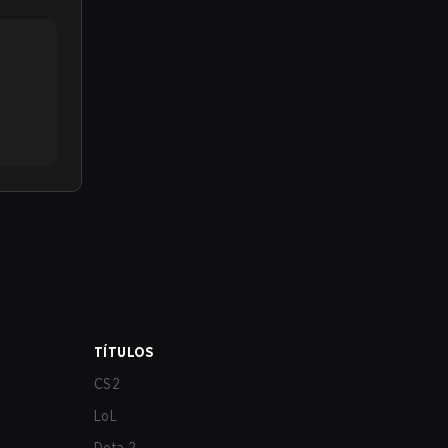
TÍTULOS
CS2
LoL