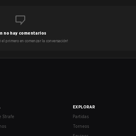
n no hay comentarios
 sé el primero en comenzar la conversación!
A
EXPLORAR
 Strafe
Partidas
nos
Torneos