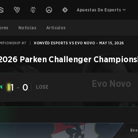
Apuestas De Esports
ores
Noticias
Artículos
MPIONSHIP #7
|
HONVÉD ESPORTS VS EVO NOVO - MAY 15, 2026
2026 Parken Challenger Champions
Evo Novo
1
-
0
N
LOSE
-
Evo