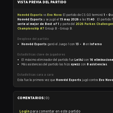
VISTA PREVIA DEL PARTIDO
Honvéd Esports
vs
Evo Novo
El partido de CS:GO terminó
1 - 0
a
Honvéd Esports
y se jugó el
15 may 2026
a las
11:40
. El partido 
serie al mejor de Best of 1
y parte del
2026 Parken Challenge
Championship #7
Group B - Group B.
Desglose del partido
Honvéd Esports
ganó el Juego 1 con
13 - 8
en
Inferno
Estadísticas clave de jugadores
El máximo eliminador del partido fue
LethJ
con
16 eliminacion
Más asistencias del partido las hizo
xywzz
con
8 asistencias
.
Estadísticas cara a cara
Esta fue la primera vez que
Honvéd Esports
jugó contra
Evo Nov
COMENTARIOS
(
0
)
Login
para comentar en este partido