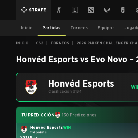
STRAFE
Inicio
Partidas
Torneos
Equipos
Jugad
INICIO
|
CS2
|
TORNEOS
|
2026 PARKEN CHALLENGER CHA
Honvéd Esports
vs
Evo Novo
–
Honvéd Esports
WI
Clasificación #134
TU PREDICCIÓN
130 Predicciones
Honvéd Esports
WIN
114 points
VOTED