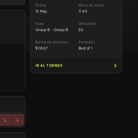
Fecha
Hora de inicio
15 May
11:40
Fase
Ubicación
Group B - Group B
EU
Bolsa de premios
Formato
$
11667
Best of 1
IR AL TORNEO
L
L