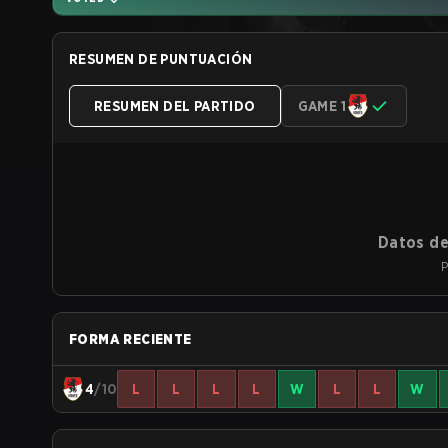
RESUMEN DE PUNTUACIÓN
RESUMEN DEL PARTIDO
GAME 1
Datos de
P
FORMA RECIENTE
4
/10
L
L
L
L
W
L
L
W