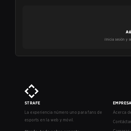
Aú
¡Inicia sesión y
STRAFE
EMPRES
La experiencia número uno para fans de
Acerca de
esports en la web y móvil.
Contácta