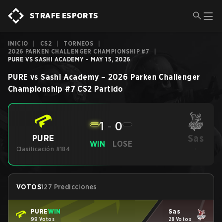
STRAFE ESPORTS
INICIO
|
CS2
|
TORNEOS
|
2026 PARKEN CHALLENGER CHAMPIONSHIP #7
|
PURE VS SASHI ACADEMY - MAY 15, 2026
PURE
vs
Sashi Academy
–
2026 Parken Challenger
Championship #7
CS2
Partido
1
-
0
Sas
PURE
WIN
LOSE
Clasificación #184
-
VOTOS
127 Predicciones
PURE
WIN
Sas
99 Votos
28 Votos