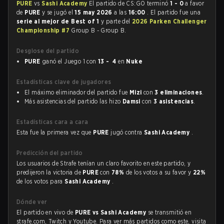
PURE
vs
Sashi Academy
El partido de CS:GO terminó
1 - 0
a favor
de
PURE
y se jugó el
15 may 2026
a las
16:00
. El partido fue una
serie al mejor de Best of 1
y parte del
2026 Parken Challenger
Championship #7
Group B - Group B.
Desglose del partido
PURE
ganó el Juego 1 con
13 - 4
en
Nuke
Estadísticas clave de jugadores
El máximo eliminador del partido fue
Mizi
con
3 eliminaciones
.
Más asistencias del partido las hizo
Damsi
con
3 asistencias
.
Estadísticas cara a cara
Esta fue la primera vez que
PURE
jugó contra
Sashi Academy
.
Predicción del partido
Los usuarios de Strafe tenían un claro favorito en este partido, y
predijeron la victoria de
PURE
con
78%
de los votos a su favor y
22%
de los votos para
Sashi Academy
.
Dónde ver
El partido en vivo de
PURE vs Sashi Academy
se transmitió en
strafe.com, Twitch y Youtube. Para ver más partidos como este, visita