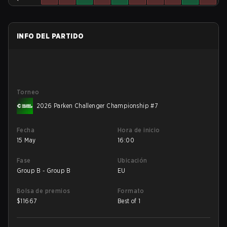
INFO DEL PARTIDO
Torneo
2026 Parken Challenger Championship #7
Fecha
Hora de inicio
15 May
16:00
Fase
Ubicación
Group B - Group B
EU
Bolsa de premios
Formato
$
11667
Best of 1