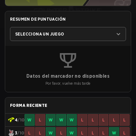
RESUMEN DE PUNTUACIÓN
SELECCIONA UN JUEGO
Datos del marcador no disponibles
Por favor, vuelve más tarde
FORMA RECIENTE
4
/10
W
L
W
W
W
L
L
L
L
L
3
/10
L
L
W
L
W
L
L
L
W
L