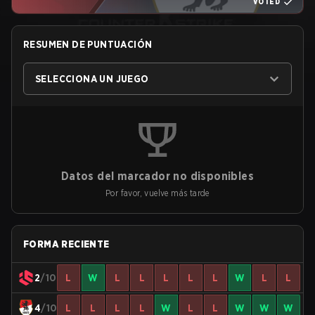
VOTED
RESUMEN DE PUNTUACIÓN
SELECCIONA UN JUEGO
Datos del marcador no disponibles
Por favor, vuelve más tarde
FORMA RECIENTE
2
/10
L
W
L
L
L
L
L
W
L
L
4
/10
L
L
L
L
W
L
L
W
W
W