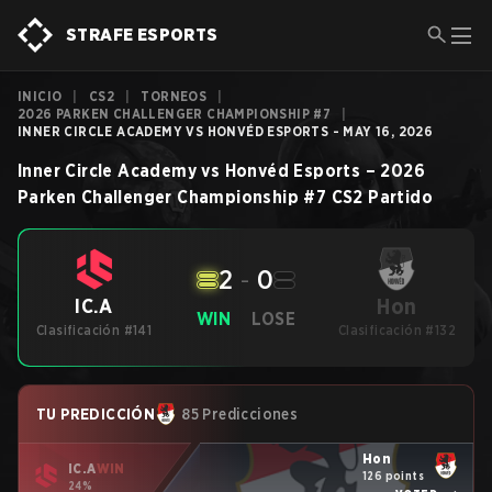
STRAFE ESPORTS
INICIO
|
CS2
|
TORNEOS
|
2026 PARKEN CHALLENGER CHAMPIONSHIP #7
|
INNER CIRCLE ACADEMY VS HONVÉD ESPORTS - MAY 16, 2026
Inner Circle Academy
vs
Honvéd Esports
–
2026
Parken Challenger Championship #7
CS2
Partido
2
-
0
Hon
IC.A
WIN
LOSE
Clasificación #141
Clasificación #132
TU PREDICCIÓN
85 Predicciones
Hon
IC.A
WIN
126 points
24%