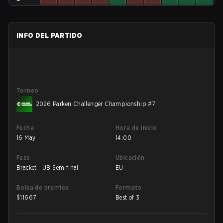
INFO DEL PARTIDO
Torneo
2026 Parken Challenger Championship #7
Fecha
Hora de inicio
16 May
14:00
Fase
Ubicación
Bracket - UB Semifinal
EU
Bolsa de premios
Formato
$
11667
Best of 3