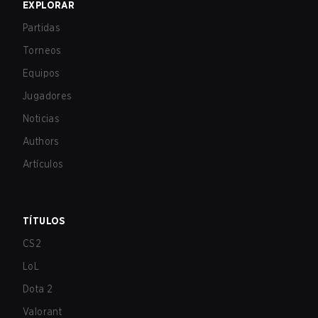
EXPLORAR
Partidas
Torneos
Equipos
Jugadores
Noticias
Authors
Artículos
TÍTULOS
CS2
LoL
Dota 2
Valorant