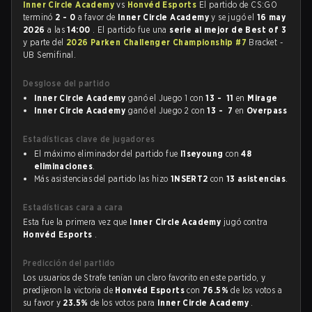
Inner Circle Academy
vs
Honvéd Esports
El partido de CS:GO
terminó
2 - 0
a favor de
Inner Circle Academy
y se jugó el
16 may
2026
a las
14:00
. El partido fue una
serie al mejor de Best of 3
y parte del
2026 Parken Challenger Championship #7
Bracket -
UB Semifinal.
Desglose del partido
Inner Circle Academy
ganó el Juego 1 con
13 - 11
en
Mirage
Inner Circle Academy
ganó el Juego 2 con
13 - 7
en
Overpass
Estadísticas clave de jugadores
El máximo eliminador del partido fue
l1seyoung
con
48
eliminaciones
.
Más asistencias del partido las hizo
1NSERT2
con
13 asistencias
.
Estadísticas cara a cara
Esta fue la primera vez que
Inner Circle Academy
jugó contra
Honvéd Esports
.
Predicción del partido
Los usuarios de Strafe tenían un claro favorito en este partido, y
predijeron la victoria de
Honvéd Esports
con
76.5%
de los votos a
su favor y
23.5%
de los votos para
Inner Circle Academy
.