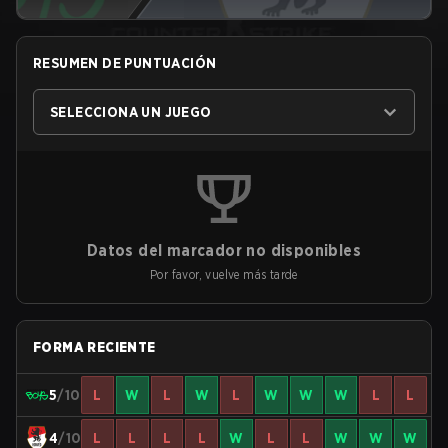
RESUMEN DE PUNTUACIÓN
SELECCIONA UN JUEGO
Datos del marcador no disponibles
Por favor, vuelve más tarde
FORMA RECIENTE
5
/10
L
W
L
W
L
W
W
W
L
L
4
/10
L
L
L
L
W
L
L
W
W
W