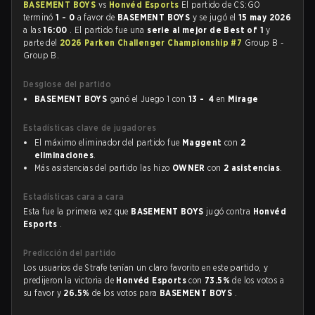
BASEMENT BOYS
vs
Honvéd Esports
El partido de CS:GO
terminó
1 - 0
a favor de
BASEMENT BOYS
y se jugó el
15 may 2026
a las
16:00
. El partido fue una
serie al mejor de Best of 1
y
parte del
2026 Parken Challenger Championship #7
Group B -
Group B.
Desglose del partido
BASEMENT BOYS
ganó el Juego 1 con
13 - 4
en
Mirage
Estadísticas clave de jugadores
El máximo eliminador del partido fue
Maggent
con
2
eliminaciones
.
Más asistencias del partido las hizo
OWNER
con
2 asistencias
.
Estadísticas cara a cara
Esta fue la primera vez que
BASEMENT BOYS
jugó contra
Honvéd
Esports
.
Predicción del partido
Los usuarios de Strafe tenían un claro favorito en este partido, y
predijeron la victoria de
Honvéd Esports
con
73.5%
de los votos a
su favor y
26.5%
de los votos para
BASEMENT BOYS
.