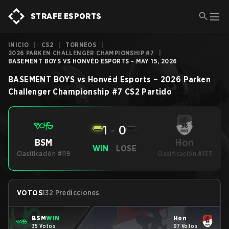
STRAFE ESPORTS
INICIO
|
CS2
|
TORNEOS
|
2026 PARKEN CHALLENGER CHAMPIONSHIP #7
|
BASEMENT BOYS VS HONVÉD ESPORTS - MAY 15, 2026
BASEMENT BOYS
vs
Honvéd Esports
–
2026 Parken
Challenger Championship #7
CS2
Partido
1
-
0
Hon
BSM
WIN
LOSE
Clasificación #119
Clasificación #133
VOTOS
132 Predicciones
BSM
WIN
Hon
35 Votos
97 Votos