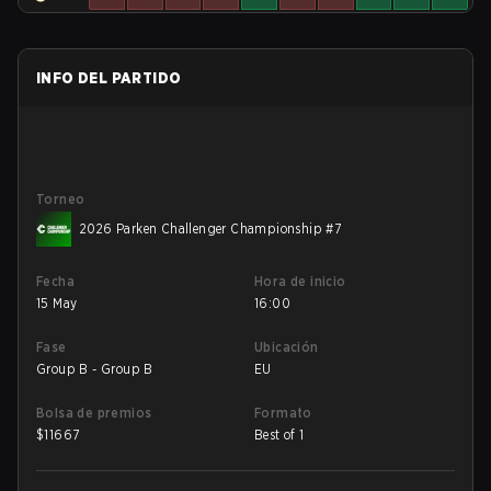
INFO DEL PARTIDO
Torneo
2026 Parken Challenger Championship #7
Fecha
Hora de inicio
15 May
16:00
Fase
Ubicación
Group B - Group B
EU
Bolsa de premios
Formato
$
11667
Best of 1