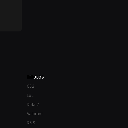
TÍTULOS
CS2
LoL
Dota 2
Valorant
R6:S