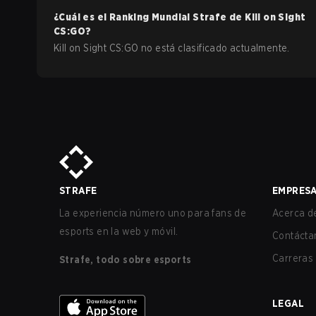
¿Cuál es el Ranking Mundial Strafe de
Kill on Sight
CS:GO
?
Kill on Sight CS:GO no está clasificado actualmente.
STRAFE
EMPRES
La experiencia número uno para fans de
Acerca de
esports en la web y móvil.
Contácta
Carreras
Strafe, todo sobre esports
LEGAL