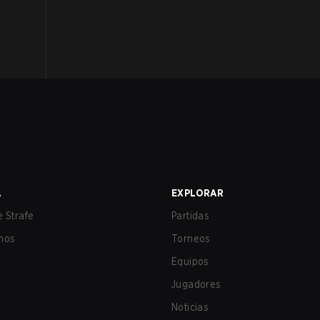
A
EXPLORAR
 Strafe
Partidas
nos
Torneos
Equipos
Jugadores
Noticias