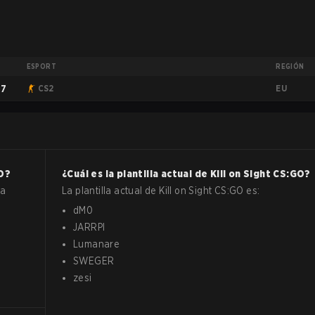
ESPORT
REGIÓN
EU
#7
CS2
O
?
¿Cuál es la plantilla actual de
Kill on Sight
CS:GO
?
la
La plantilla actual de
Kill on Sight
CS:GO
es:
dM0
JARRPI
Lumanare
SWEGER
zesi