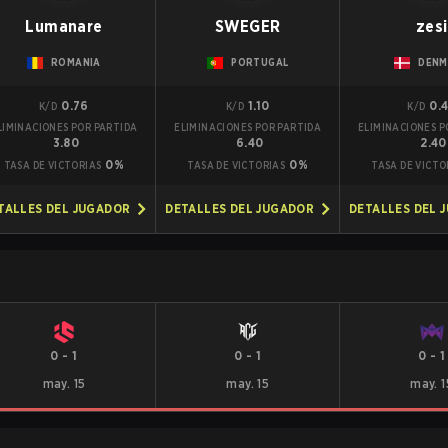
Lumanare
SWEGER
zesi
ROMANIA
PORTUGAL
DENM
0.76
1.10
0.
K/D
K/D
K/D
LIMINACIONES POR PARTIDA
ELIMINACIONES POR PARTIDA
ELIMINACIONES P
3.80
6.40
2.40
0%
0%
TASA DE VICTORIAS
TASA DE VICTORIAS
TASA DE VICTO
TALLES DEL JUGADOR
DETALLES DEL JUGADOR
DETALLES DEL 
0
-
1
0
-
1
0
-
1
may. 15
may. 15
may. 1