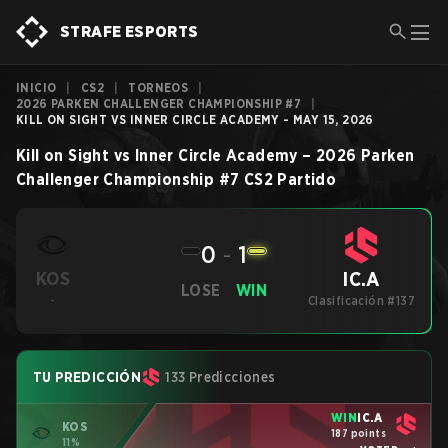
STRAFE ESPORTS
INICIO
|
CS2
|
TORNEOS
|
2026 PARKEN CHALLENGER CHAMPIONSHIP #7
|
KILL ON SIGHT VS INNER CIRCLE ACADEMY - MAY 15, 2026
Kill on Sight
vs
Inner Circle Academy
–
2026 Parken
Challenger Championship #7
CS2
Partido
0
-
1
IC.A
KOS
LOSE
WIN
-
Clasificación #137
TU PREDICCIÓN
133 Predicciones
WIN
IC.A
KOS
187 points
11%