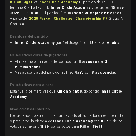
Kill on Sight
vs
Inner Circle Academy
El partido de CS:GO
terminó
0 - 1
a favor de
Inner Circle Academy
y se jugó el
15 may
2026
a las
16:00
. El partido fue una
serie al mejor de Best of 1
y parte del
2026 Parken Challenger Championship #7
Group A -
Group A.
Desglose del partido
Inner Circle Academy
ganó el Juego 1 con
13 - 4
en
Anubis
Estadísticas clave de jugadores
El máximo eliminador del partido fue
l1seyoung
con
3
eliminaciones
.
Más asistencias del partido las hizo
NaYz
con
3 asistencias
.
Estadísticas cara a cara
Esta fue la primera vez que
Kill on Sight
jugó contra
Inner Circle
Academy
.
Predicción del partido
Los usuarios de Strafe tenían un favorito abrumador en este partido,
y predijeron la victoria de
Inner Circle Academy
con
88.7%
de los
votos a su favor y
11.3%
de los votos para
Kill on Sight
.