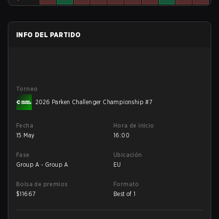
INFO DEL PARTIDO
Torneo
2026 Parken Challenger Championship #7
Fecha
Hora de inicio
15 May
16:00
Fase
Ubicación
Group A - Group A
EU
Bolsa de premios
Formato
$
11667
Best of 1