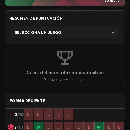
VOTED
RESUMEN DE PUNTUACIÓN
SELECCIONA UN JUEGO
Datos del marcador no disponibles
Por favor, vuelve más tarde
FORMA RECIENTE
0
/10
L
L
L
L
L
2
/10
L
W
L
L
L
L
L
W
L
L