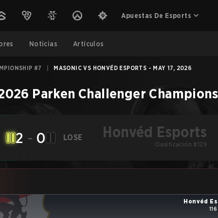
Apuestas De Esports
ores
Noticias
Artículos
MPIONSHIP #7
|
MASONIC VS HONVÉD ESPORTS - MAY 17, 2026
2026 Parken Challenger Champions
Honvéd Esports
2
-
0
LOSE
Clasificación #129
Honvéd Es
116