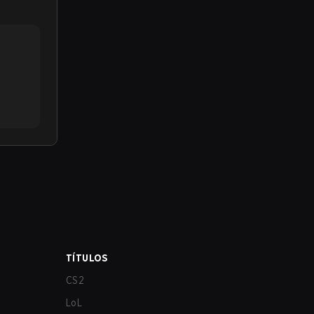
TÍTULOS
CS2
LoL