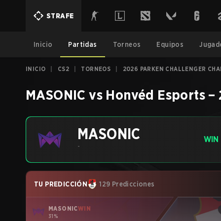
STRAFE
Inicio
Partidas
Torneos
Equipos
Jugad
INICIO
|
CS2
|
TORNEOS
|
2026 PARKEN CHALLENGER CHA
MASONIC
vs
Honvéd Esports
–
MASONIC
WIN
-
TU PREDICCIÓN
129 Predicciones
MASONIC
WIN
31%