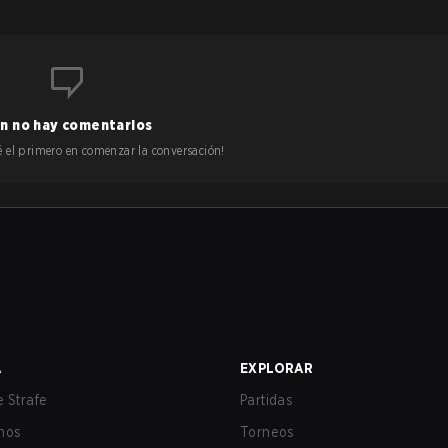
n no hay comentarios
 sé el primero en comenzar la conversación!
A
EXPLORAR
 Strafe
Partidas
nos
Torneos