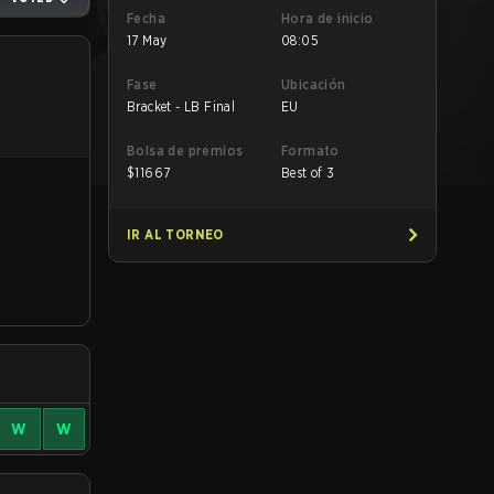
Fecha
Hora de inicio
17 May
08:05
Fase
Ubicación
Bracket - LB Final
EU
Bolsa de premios
Formato
$
11667
Best of 3
IR AL TORNEO
W
W