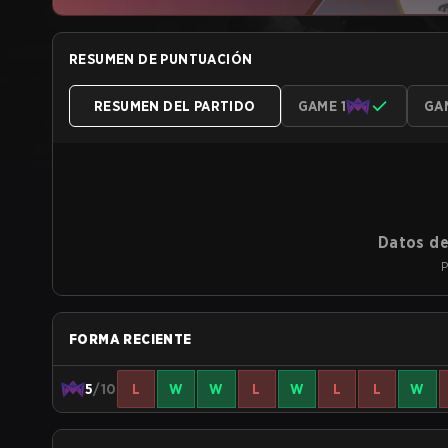
RESUMEN DE PUNTUACIÓN
RESUMEN DEL PARTIDO
GAME 1
GA
Datos de
P
FORMA RECIENTE
5
/10
L
W
W
L
W
L
L
W