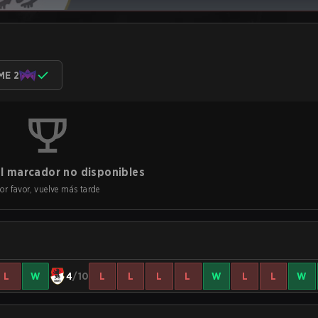
ME 2
l marcador no disponibles
or favor, vuelve más tarde
L
W
4
/10
L
L
L
L
W
L
L
W