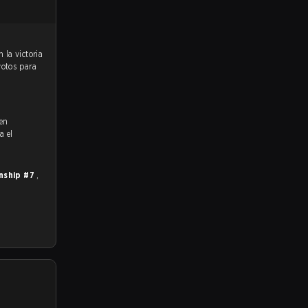
votos para
 en
a el
nship #7
,