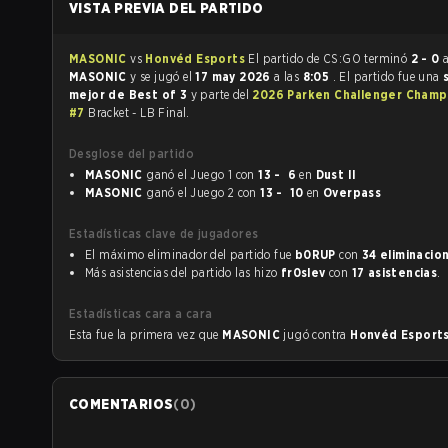
VISTA PREVIA DEL PARTIDO
MASONIC
vs
Honvéd Esports
El partido de CS:GO terminó
2 - 0
MASONIC
y se jugó el
17 may 2026
a las
8:05
. El partido fue una
mejor de Best of 3
y parte del
2026 Parken Challenger Champ
#7
Bracket - LB Final.
Desglose del partido
MASONIC
ganó el Juego 1 con
13 - 6
en
Dust II
MASONIC
ganó el Juego 2 con
13 - 10
en
Overpass
Estadísticas clave de jugadores
El máximo eliminador del partido fue
b0RUP
con
34 eliminacio
Más asistencias del partido las hizo
fr0slev
con
17 asistencias
.
Estadísticas cara a cara
Esta fue la primera vez que
MASONIC
jugó contra
Honvéd Esport
COMENTARIOS
(
0
)