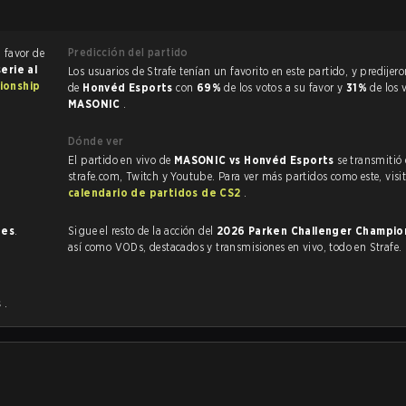
Predicción del partido
a favor de
serie al
Los usuarios de Strafe tenían un favorito en este partido, y predijeron la victoria
ionship
de
Honvéd Esports
con
69%
de los votos a su favor y
31%
de los 
MASONIC
.
Dónde ver
El partido en vivo de
MASONIC vs Honvéd Esports
se transmitió
strafe.com, Twitch y Youtube. Para ver más partidos como este, visit
calendario de partidos de CS2
.
nes
.
Sigue el resto de la acción del
2026 Parken Challenger Champio
así como VODs, destacados y transmisiones en vivo, todo en Strafe.
s
.