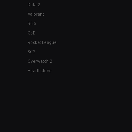
Dota 2
Valorant
R6:S
CoD
Rocket League
SC2
Overwatch 2
Hearthstone