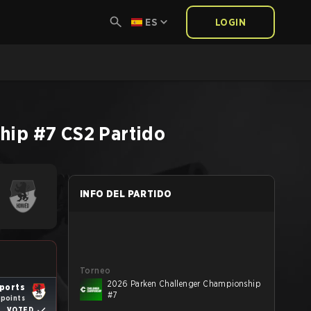
ES
LOGIN
hip #7
CS2
Partido
INFO DEL PARTIDO
Torneo
2026 Parken Challenger Championship
ports
#7
 points
VOTED