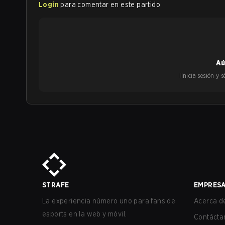
Login
para comentar en este partido
Aú
¡Inicia sesión y
STRAFE
EMPRES
La experiencia número uno para fans de
Acerca de
esports en la web y móvil.
Contácta